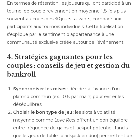
En termes de rétention, les joueurs qui ont participé à un
tournoi de couple reviennent en moyenne 1,8 fois plus
souvent au cours des 30 jours suivants, comparé aux
participants aux tournois individuels. Cette fidélisation
s’explique par le sentiment d’appartenance à une
communauté exclusive créée autour de l’événement.
4. Stratégies gagnantes pour les
couples : conseils de jeu et gestion du
bankroll
Synchroniser les mises
: décidez à l’avance d’un
plafond commun (ex. 10 € par main) pour éviter les
déséquilibres.
Choisir le bon type de jeu
: les slots à volatilité
moyenne comme
Love Reel
offrent un bon équilibre
entre fréquence de gains et jackpot potentiel, tandis
que les jeux de table (blackjack en duo) permettent de