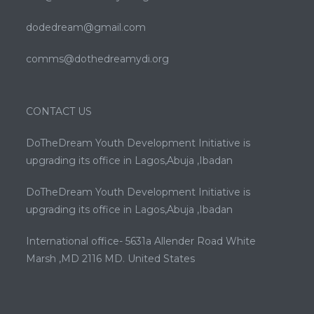
dodedream@gmail.com
comms@dothedreamydi.org
CONTACT US
DoTheDream Youth Development Initiative is
upgrading its office in Lagos,Abuja ,Ibadan
DoTheDream Youth Development Initiative is
upgrading its office in Lagos,Abuja ,Ibadan
International office- 5631a Allender Road White
Marsh ,MD 2116 MD. United States