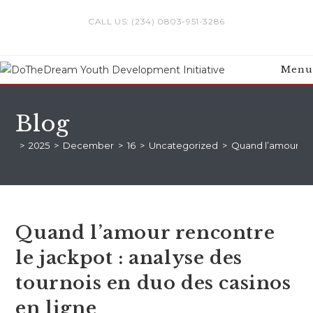
Skip
CALL US: (234) 0803-951-3286
to
content
Menu
Blog
>
2025
>
December
>
16
>
Uncategorized
>
Quand l’amour ren
Quand l’amour rencontre
le jackpot : analyse des
tournois en duo des casinos
en ligne