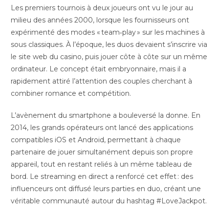
Les premiers tournois à deux joueurs ont vu le jour au
milieu des années 2000, lorsque les fournisseurs ont
expérimenté des modes « team‑play » sur les machines à
sous classiques. À l’époque, les duos devaient s’inscrire via
le site web du casino, puis jouer côte à côte sur un même
ordinateur. Le concept était embryonnaire, mais il a
rapidement attiré l’attention des couples cherchant à
combiner romance et compétition.
L’avènement du smartphone a bouleversé la donne. En
2014, les grands opérateurs ont lancé des applications
compatibles iOS et Android, permettant à chaque
partenaire de jouer simultanément depuis son propre
appareil, tout en restant reliés à un même tableau de
bord. Le streaming en direct a renforcé cet effet : des
influenceurs ont diffusé leurs parties en duo, créant une
véritable communauté autour du hashtag #LoveJackpot.