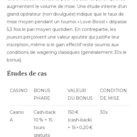
augmentent le volume de mise. Une étude interne d’un
grand opérateur (non divulguée) indique que le taux de
mise moyen pendant un tournoi « Love‑Boost » dépasse
5,3 fois le pari moyen quotidien. En contrepartie, les
joueurs perçoivent une valeur ajoutée qui justifie leur
inscription, même si le gain effectif reste soumis aux
conditions de wagering classiques (généralement 30x le
bonus).
Études de cas
CASINO
BONUS
VALEUR
CONDITION
PHARE
DU BONUS
DE MISE
Casino
Cash‑back
150 €
30x
A
10 % + 15
(cash‑back)
tours
+ 15 × 0,20 €
gratuits