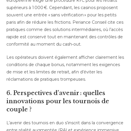
européenne exige une procédure KYC pour les retraits
supérieurs à 1 000 €. Cependant, les casinos proposent
souvent une entrée « sans vérification » pour les petits
paris afin de réduire les frictions. Periance Conseil cite ces
pratiques comme des solutions intermédiaires, où l’accès
rapide est conservé tout en maintenant des contrôles de
conformité au moment du cash‑out.
Les opérateurs doivent également afficher clairement les
conditions de chaque bonus, notamment les exigences
de mise et les limites de retrait, afin d’éviter les
réclamations de pratiques trompeuses.
6. Perspectives d’avenir : quelles
innovations pour les tournois de
couple ?
L’avenir des tournois en duo s’inscrit dans la convergence
entre réalité augmentée (RA) et expérience immersive.