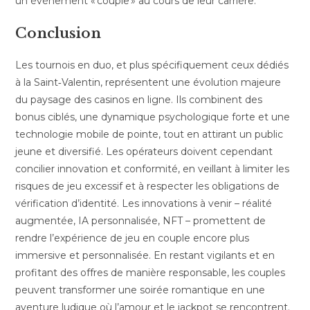
un événement « couple » au cours de leur carrière.
Conclusion
Les tournois en duo, et plus spécifiquement ceux dédiés
à la Saint‑Valentin, représentent une évolution majeure
du paysage des casinos en ligne. Ils combinent des
bonus ciblés, une dynamique psychologique forte et une
technologie mobile de pointe, tout en attirant un public
jeune et diversifié. Les opérateurs doivent cependant
concilier innovation et conformité, en veillant à limiter les
risques de jeu excessif et à respecter les obligations de
vérification d’identité. Les innovations à venir – réalité
augmentée, IA personnalisée, NFT – promettent de
rendre l’expérience de jeu en couple encore plus
immersive et personnalisée. En restant vigilants et en
profitant des offres de manière responsable, les couples
peuvent transformer une soirée romantique en une
aventure ludique où l’amour et le jackpot se rencontrent.