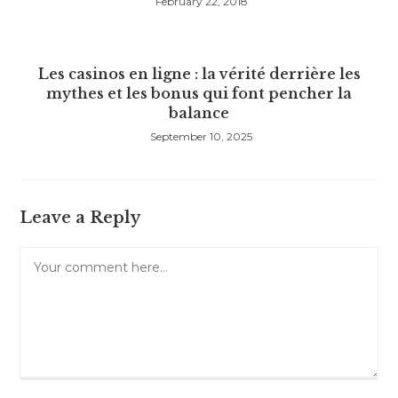
February 22, 2018
Les casinos en ligne : la vérité derrière les
mythes et les bonus qui font pencher la
balance
September 10, 2025
Leave a Reply
Comment