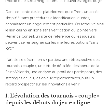
mobile et le streaming dictent les nouvelles règles du jeu.
Dans ce contexte, les plateformes qui offrent un accès
simplifié, sans procédures d’identification lourdes,
connaissent un engouement particulier. On retrouve ainsi
le lien
casino en ligne sans verification
qui pointe vers
Periance Conseil, un site de référence où les joueurs
peuvent se renseigner sur les meilleures options “sans
KYC”.
L’article se décline en six parties : une rétrospective des
tournois « couple », une étude détaillée des bonus de la
Saint‑Valentin, une analyse du profil des participants, des
stratégies de jeu, les enjeux réglementaires, puis un
regard prospectif sur les innovations à venir.
1. L’évolution des tournois « couple »
depuis les débuts du jeu en ligne