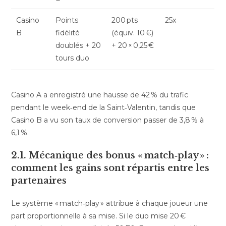
Casino
Points
200 pts
25x
B
fidélité
(équiv. 10 €)
doublés + 20
+ 20 × 0,25 €
tours duo
Casino A a enregistré une hausse de 42 % du trafic
pendant le week‑end de la Saint‑Valentin, tandis que
Casino B a vu son taux de conversion passer de 3,8 % à
6,1 %.
2.1. Mécanique des bonus « match‑play » :
comment les gains sont répartis entre les
partenaires
Le système « match‑play » attribue à chaque joueur une
part proportionnelle à sa mise. Si le duo mise 20 €