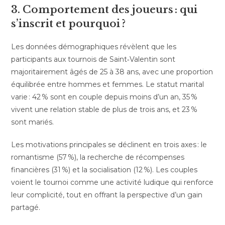
3. Comportement des joueurs : qui
s’inscrit et pourquoi ?
Les données démographiques révèlent que les
participants aux tournois de Saint‑Valentin sont
majoritairement âgés de 25 à 38 ans, avec une proportion
équilibrée entre hommes et femmes. Le statut marital
varie : 42 % sont en couple depuis moins d’un an, 35 %
vivent une relation stable de plus de trois ans, et 23 %
sont mariés.
Les motivations principales se déclinent en trois axes : le
romantisme (57 %), la recherche de récompenses
financières (31 %) et la socialisation (12 %). Les couples
voient le tournoi comme une activité ludique qui renforce
leur complicité, tout en offrant la perspective d’un gain
partagé.