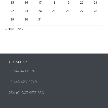
15
16
17
18
19
20
21
22
23
24
25
26
27
28
29
30
31
« Nov
Jan »
CALL US
+1 347 421 8176
+1 443 425 9748
234 (0) 803 9513 286