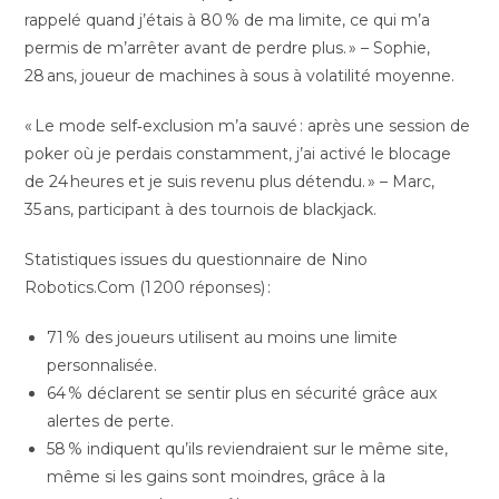
rappelé quand j’étais à 80 % de ma limite, ce qui m’a
permis de m’arrêter avant de perdre plus. » – Sophie,
28 ans, joueur de machines à sous à volatilité moyenne.
« Le mode self‑exclusion m’a sauvé : après une session de
poker où je perdais constamment, j’ai activé le blocage
de 24 heures et je suis revenu plus détendu. » – Marc,
35 ans, participant à des tournois de blackjack.
Statistiques issues du questionnaire de Nino
Robotics.Com (1 200 réponses) :
71 % des joueurs utilisent au moins une limite
personnalisée.
64 % déclarent se sentir plus en sécurité grâce aux
alertes de perte.
58 % indiquent qu’ils reviendraient sur le même site,
même si les gains sont moindres, grâce à la