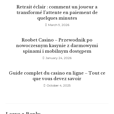
Retrait éclair : comment un joueur a
transformé l’attente en paiement de
quelques minutes
March 9, 2026
Roobet Casino – Przewodnik po
nowoczesnym kasynie z darmowymi
spinami i mobilnym dostępem
January 24, 2026
Guide complet du casino en ligne – Tout ce
que vous devez savoir
October 4, 2025