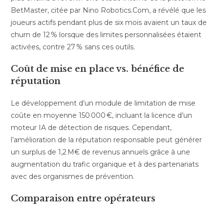
BetMaster, citée par Nino Robotics.Com, a révélé que les
joueurs actifs pendant plus de six mois avaient un taux de
churn de 12 % lorsque des limites personnalisées étaient
activées, contre 27 % sans ces outils.
Coût de mise en place vs. bénéfice de
réputation
Le développement d’un module de limitation de mise
coûte en moyenne 150 000 €, incluant la licence d’un
moteur IA de détection de risques. Cependant,
l’amélioration de la réputation responsable peut générer
un surplus de 1,2 M€ de revenus annuels grâce à une
augmentation du trafic organique et à des partenariats
avec des organismes de prévention.
Comparaison entre opérateurs