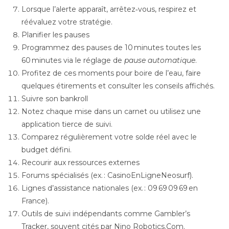
Lorsque l’alerte apparaît, arrêtez‑vous, respirez et
réévaluez votre stratégie.
Planifier les pauses
Programmez des pauses de 10 minutes toutes les
60 minutes via le réglage de
pause automatique
.
Profitez de ces moments pour boire de l’eau, faire
quelques étirements et consulter les conseils affichés.
Suivre son bankroll
Notez chaque mise dans un carnet ou utilisez une
application tierce de suivi.
Comparez régulièrement votre solde réel avec le
budget défini.
Recourir aux ressources externes
Forums spécialisés (ex. : CasinoEnLigneNeosurf).
Lignes d’assistance nationales (ex. : 09 69 09 69 en
France).
Outils de suivi indépendants comme Gambler’s
Tracker, souvent cités par Nino Robotics.Com.