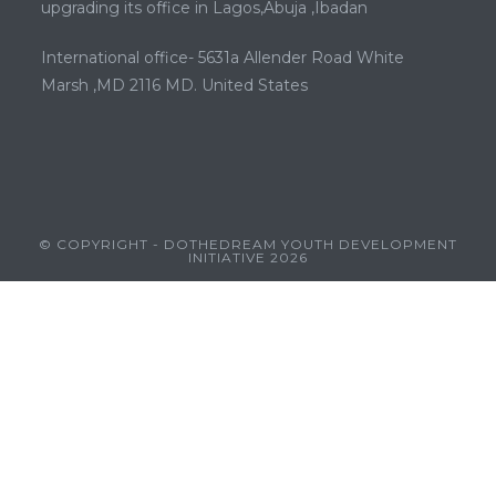
upgrading its office in Lagos,Abuja ,Ibadan
International office- 5631a Allender Road White
Marsh ,MD 2116 MD. United States
© COPYRIGHT - DOTHEDREAM YOUTH DEVELOPMENT
INITIATIVE 2026
riş
|
bets10
|
bets10 giriş
|
bets10
|
bets10 giriş
|
casibom
|
avrup