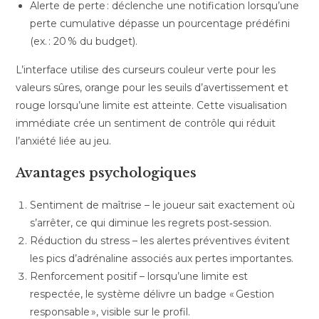
Alerte de perte : déclenche une notification lorsqu’une
perte cumulative dépasse un pourcentage prédéfini
(ex. : 20 % du budget).
L’interface utilise des curseurs couleur verte pour les
valeurs sûres, orange pour les seuils d’avertissement et
rouge lorsqu’une limite est atteinte. Cette visualisation
immédiate crée un sentiment de contrôle qui réduit
l’anxiété liée au jeu.
Avantages psychologiques
Sentiment de maîtrise – le joueur sait exactement où
s’arrêter, ce qui diminue les regrets post‑session.
Réduction du stress – les alertes préventives évitent
les pics d’adrénaline associés aux pertes importantes.
Renforcement positif – lorsqu’une limite est
respectée, le système délivre un badge « Gestion
responsable », visible sur le profil.