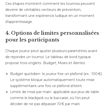
Ces étapes montrent comment les tournois peuvent
devenir de véritables vecteurs de prévention,
transformant une expérience ludique en un moment
d’apprentissage.
4. Options de limites personnalisées
pour les participants
Chaque joueur peut ajuster plusieurs paramètres avant
de rejoindre un tournoi. Le tableau de bord typique
propose trois onglets : Budget, Mises et Alertes.
Budget quotidien : le joueur fixe un plafond (ex. : 100 €).
Le système bloque automatiquement toute mise
supplémentaire une fois ce plafond atteint.
Limite de mise par main : applicable aux jeux de table
comme le blackjack ou le baccarat, où l’on peut
décider de ne pas dépasser 10 € par main.