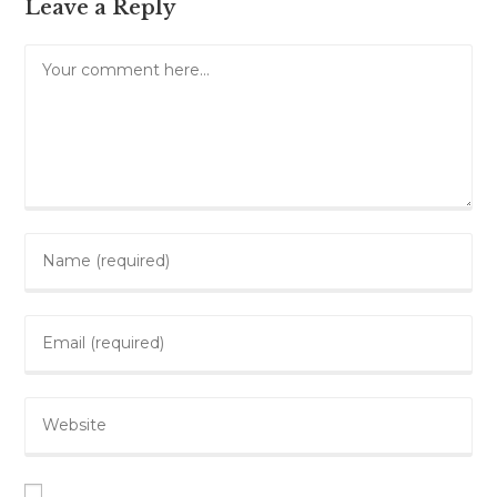
Leave a Reply
Comment
Enter
your
name
Enter
or
your
username
email
to
Enter
address
comment
your
to
website
comment
URL