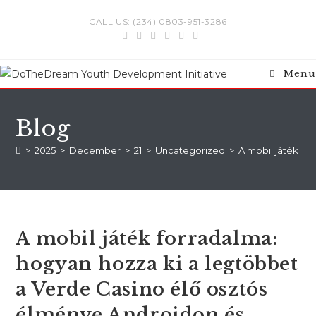
Skip
CALL US: (234) 0803-951-3286
to
content
Menu
Blog
>
2025
>
December
>
21
>
Uncategorized
>
A mobil játék fo
A mobil játék forradalma:
hogyan hozza ki a legtöbbet
a Verde Casino élő osztós
élménye Androidon és