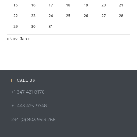
15
16
17
18
19
20
21
22
23
24
25
26
27
28
29
30
31
« Nov
Jan »
CALL US
+1 347 421 8176
+1 443 425 9748
234 (0) 803 9513 286