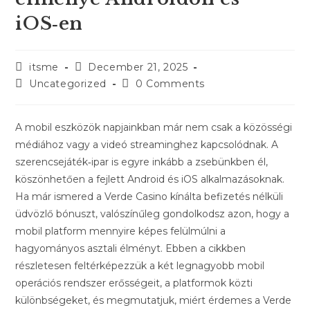
iOS‑en
Post
Post
itsme
December 21, 2025
author:
published:
Post
Post
Uncategorized
0 Comments
category:
comments:
A mobil eszközök napjainkban már nem csak a közösségi
médiához vagy a videó streaminghez kapcsolódnak. A
szerencsejáték‑ipar is egyre inkább a zsebünkben él,
köszönhetően a fejlett Android és iOS alkalmazásoknak.
Ha már ismered a Verde Casino kínálta befizetés nélküli
üdvözlő bónuszt, valószínűleg gondolkodsz azon, hogy a
mobil platform mennyire képes felülmúlni a
hagyományos asztali élményt. Ebben a cikkben
részletesen feltérképezzük a két legnagyobb mobil
operációs rendszer erősségeit, a platformok közti
különbségeket, és megmutatjuk, miért érdemes a Verde