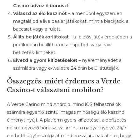
Casino üdvözlő bónusz
t.
Válaszd az élő kaszinót
– a menüből egyszerűen
megtalálod a live dealer játékokat, mint a blackjack, a
baccarat vagy a rulett.
Állíts be játékkorlátokat
– a felelős játék érdekében a
profilodban beállíthatod a napi, heti vagy havi
befizetési limiteket.
Élvezd a gyors kifizetéseket
– nyereményedet a
számládra vagy e‑walletre 24 órán belül átutalják.
Összegzés: miért érdemes a Verde
Casino-t választani mobilon?
A Verde Casino mind Android, mind iOS felhasználók
számára egyenlő szintű, magas minőségű élő kaszinó
élményt nyújt. A platform gyors kifizetései, a befizetés
nélküli üdvözlő bónusz, valamint a magyar nyelvű, 24/7
elérhető ügyfélszolgálat mind hozzájárulnak ahhoz, hogy