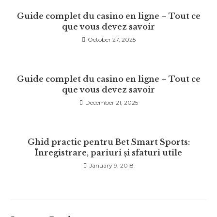
Guide complet du casino en ligne – Tout ce
que vous devez savoir
October 27, 2025
Guide complet du casino en ligne – Tout ce
que vous devez savoir
December 21, 2025
Ghid practic pentru Bet Smart Sports:
Înregistrare, pariuri și sfaturi utile
January 9, 2018