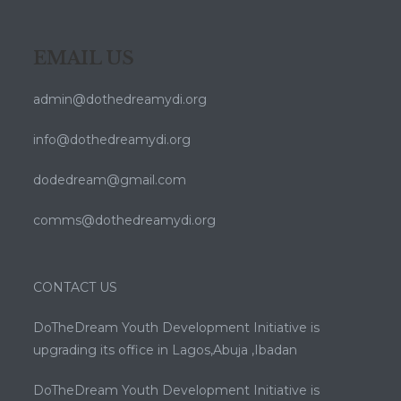
EMAIL US
admin@dothedreamydi.org
info@dothedreamydi.org
dodedream@gmail.com
comms@dothedreamydi.org
CONTACT US
DoTheDream Youth Development Initiative is
upgrading its office in Lagos,Abuja ,Ibadan
DoTheDream Youth Development Initiative is