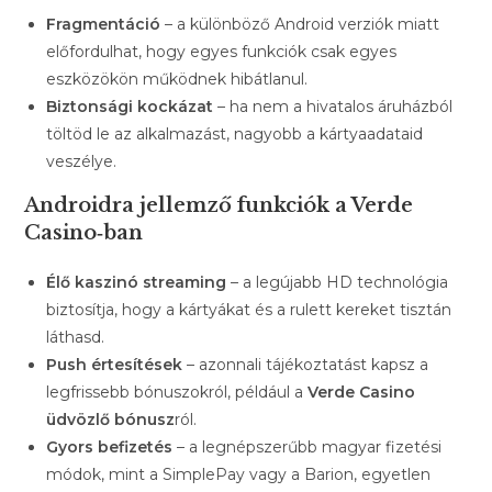
Fragmentáció
– a különböző Android verziók miatt
előfordulhat, hogy egyes funkciók csak egyes
eszközökön működnek hibátlanul.
Biztonsági kockázat
– ha nem a hivatalos áruházból
töltöd le az alkalmazást, nagyobb a kártyaadataid
veszélye.
Androidra jellemző funkciók a Verde
Casino‑ban
Élő kaszinó streaming
– a legújabb HD technológia
biztosítja, hogy a kártyákat és a rulett kereket tisztán
láthasd.
Push értesítések
– azonnali tájékoztatást kapsz a
legfrissebb bónuszokról, például a
Verde Casino
üdvözlő bónusz
ról.
Gyors befizetés
– a legnépszerűbb magyar fizetési
módok, mint a SimplePay vagy a Barion, egyetlen