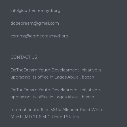
info@dothedreamydi.org
dodedream@gmail.com
comms@dothedreamydi.org
CONTACT US
DoTheDream Youth Development Initiative is
upgrading its office in Lagos,Abuja ,Ibadan
DoTheDream Youth Development Initiative is
upgrading its office in Lagos,Abuja ,Ibadan
International office- 5631a Allender Road White
Marsh ,MD 2116 MD. United States