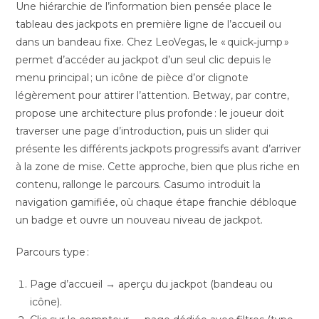
Une hiérarchie de l’information bien pensée place le
tableau des jackpots en première ligne de l’accueil ou
dans un bandeau fixe. Chez LeoVegas, le « quick‑jump »
permet d’accéder au jackpot d’un seul clic depuis le
menu principal ; un icône de pièce d’or clignote
légèrement pour attirer l’attention. Betway, par contre,
propose une architecture plus profonde : le joueur doit
traverser une page d’introduction, puis un slider qui
présente les différents jackpots progressifs avant d’arriver
à la zone de mise. Cette approche, bien que plus riche en
contenu, rallonge le parcours. Casumo introduit la
navigation gamifiée, où chaque étape franchie débloque
un badge et ouvre un nouveau niveau de jackpot.
Parcours type :
Page d’accueil → aperçu du jackpot (bandeau ou
icône).