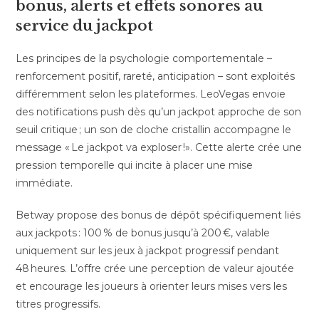
bonus, alerts et effets sonores au
service du jackpot
Les principes de la psychologie comportementale –
renforcement positif, rareté, anticipation – sont exploités
différemment selon les plateformes. LeoVegas envoie
des notifications push dès qu’un jackpot approche de son
seuil critique ; un son de cloche cristallin accompagne le
message « Le jackpot va exploser !». Cette alerte crée une
pression temporelle qui incite à placer une mise
immédiate.
Betway propose des bonus de dépôt spécifiquement liés
aux jackpots : 100 % de bonus jusqu’à 200 €, valable
uniquement sur les jeux à jackpot progressif pendant
48 heures. L’offre crée une perception de valeur ajoutée
et encourage les joueurs à orienter leurs mises vers les
titres progressifs.