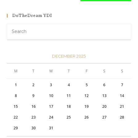
DoTheDream YDI
DECEMBER 2025
M
T
W
T
F
S
S
1
2
3
4
5
6
7
8
9
10
11
12
13
14
15
16
17
18
19
20
21
22
23
24
25
26
27
28
29
30
31