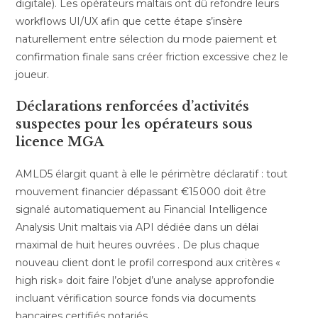
digitale). Les opérateurs maltais ont dû refondre leurs
workflows UI/UX afin que cette étape s’insère
naturellement entre sélection du mode paiement et
confirmation finale sans créer friction excessive chez le
joueur.
Déclarations renforcées d’activités
suspectes pour les opérateurs sous
licence MGA
AMLD5 élargit quant à elle le périmètre déclaratif : tout
mouvement financier dépassant €15 000 doit être
signalé automatiquement au Financial Intelligence
Analysis Unit maltais via API dédiée dans un délai
maximal de huit heures ouvrées . De plus chaque
nouveau client dont le profil correspond aux critères «
high risk » doit faire l’objet d’une analyse approfondie
incluant vérification source fonds via documents
bancaires certifiés notariés.