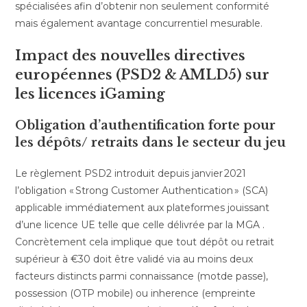
spécialisées afin d’obtenir non seulement conformité
mais également avantage concurrentiel mesurable.
Impact des nouvelles directives
européennes (PSD2 & AMLD5) sur
les licences iGaming
Obligation d’authentification forte pour
les dépôts/ retraits dans le secteur du jeu
Le règlement PSD2 introduit depuis janvier 2021
l’obligation « Strong Customer Authentication » (SCA)
applicable immédiatement aux plateformes jouissant
d’une licence UE telle que celle délivrée par la MGA .
Concrètement cela implique que tout dépôt ou retrait
supérieur à €30 doit être validé via au moins deux
facteurs distincts parmi connaissance (motde passe),
possession (OTP mobile) ou inherence (empreinte