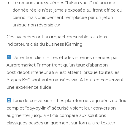
Le recours aux systèmes “token vault” où aucune
donnée réelle n’est jamais exposée au front office du
casino mais uniquement remplacée par un jeton
unique non réversible.«
Ces avancées ont un impact mesurable sur deux
indicateurs clés du business iGaming :
Rétention client – Les études internes menées par
Auroremarket.Fr montrent qu’un taux d’abandon
post‑dépot inférieur à 5 % est atteint lorsque toutes les
étapes KYC sont automatisées via IA tout en conservant
une expérience fluide ;
Taux de conversion – Les plateformes équipées du flux
complet “pay‑by‑link” sécurisé voient leur conversion
augmenter jusqu’à +12 % comparé aux solutions
classiques basées uniquement sur formulaire texte. »