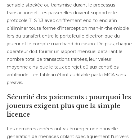
sensible stockée ou transmise durant le processus
transactionnel. Les passerelles doivent supporter le
protocole TLS 1.​3 avec chiffrement end‑to‑end afin
d’éliminer toute forme d’interception man‑in‑the‑middle
lors du transfert entre le portefeuille électronique du
joueur et le compte marchand du casino. De plus, chaque
opérateur doit fournir un rapport mensuel détaillant le
nombre total de transactions traitées, leur valeur
moyenne ainsi que le taux de rejet dû aux contrôles
antifraude – ce tableau étant auditable par la MGA sans
préavis.
Sécurité des paiements : pourquoi les
joueurs exigent plus que la simple
licence
Les dernières années ont vu émerger une nouvelle
génération de menaces ciblant spécifiquement l’univers