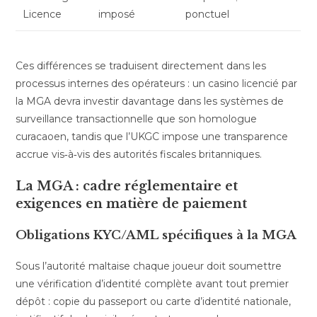
Licence
imposé
ponctuel
Ces différences se traduisent directement dans les
processus internes des opérateurs : un casino licencié par
la MGA devra investir davantage dans les systèmes de
surveillance transactionnelle que son homologue
curacaoen, tandis que l’UKGC impose une transparence
accrue vis‑à‑vis des autorités fiscales britanniques.
La MGA : cadre réglementaire et
exigences en matière de paiement
Obligations KYC/AML spécifiques à la MGA
Sous l’autorité maltaise chaque joueur doit soumettre
une vérification d’identité complète avant tout premier
dépôt : copie du passeport ou carte d’identité nationale,