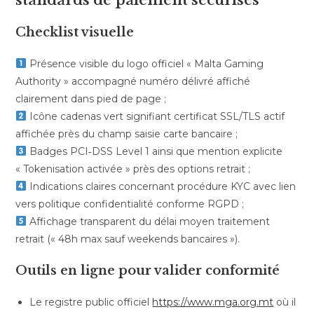
Checklist visuelle
Présence visible du logo officiel « Malta Gaming
Authority » accompagné numéro délivré affiché
clairement dans pied de page ;
Icône cadenas vert signifiant certificat SSL/TLS actif
affichée près du champ saisie carte bancaire ;
Badges PCI‑DSS Level 1 ainsi que mention explicite
« Tokenisation activée » près des options retrait ;
Indications claires concernant procédure KYC avec lien
vers politique confidentialité conforme RGPD ;
Affichage transparent du délai moyen traitement
retrait (« 48h max sauf weekends bancaires »).
Outils en ligne pour valider conformité
Le registre public officiel
https://www.mga.org.mt
où il