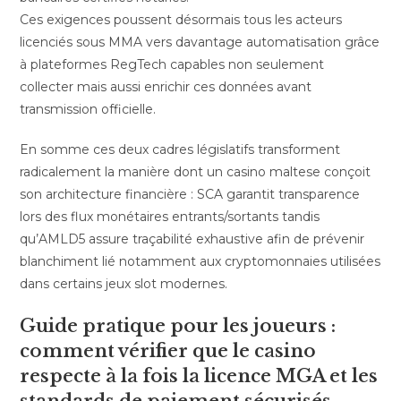
Ces exigences poussent désormais tous les acteurs
licenciés sous MMA vers davantage automatisation grâce
à plateformes RegTech capables non seulement
collecter mais aussi enrichir ces données avant
transmission officielle.
En somme ces deux cadres législatifs transforment
radicalement la manière dont un casino maltese conçoit
son architecture financière : SCA garantit transparence
lors des flux monétaires entrants/sortants tandis
qu’AMLD5 assure traçabilité exhaustive afin de prévenir
blanchiment lié notamment aux cryptomonnaies utilisées
dans certains jeux slot modernes.
Guide pratique pour les joueurs :
comment vérifier que le casino
respecte à la fois la licence MGA et les
standards de paiement sécurisés