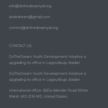
info@dothedreamydi.org
dodedream@gmail.com
comms@dothedreamydi.org
CONTACT US
DoTheDream Youth Development Initiative is
upgrading its office in Lagos,Abuja ,Ibadan
DoTheDream Youth Development Initiative is
upgrading its office in Lagos,Abuja ,Ibadan
International office- 5631a Allender Road White
Marsh ,MD 2116 MD. United States