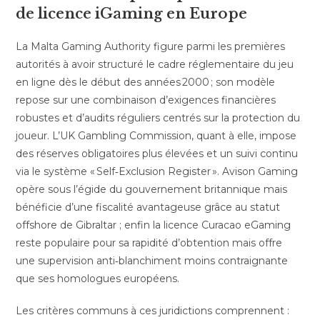
de licence iGaming en Europe
La Malta Gaming Authority figure parmi les premières
autorités à avoir structuré le cadre réglementaire du jeu
en ligne dès le début des années 2000 ; son modèle
repose sur une combinaison d’exigences financières
robustes et d’audits réguliers centrés sur la protection du
joueur. L’UK Gambling Commission, quant à elle, impose
des réserves obligatoires plus élevées et un suivi continu
via le système « Self‑Exclusion Register ». Avison Gaming
opère sous l’égide du gouvernement britannique mais
bénéficie d’une fiscalité avantageuse grâce au statut
offshore de Gibraltar ; enfin la licence Curacao eGaming
reste populaire pour sa rapidité d’obtention mais offre
une supervision anti‑blanchiment moins contraignante
que ses homologues européens.
Les critères communs à ces juridictions comprennent :