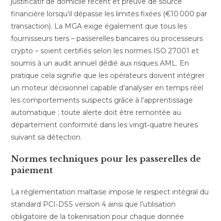
justificatif de domicile récent et preuve de source
financière lorsqu’il dépasse les limites fixées (€10 000 par
transaction). La MGA exige également que tous les
fournisseurs tiers – passerelles bancaires ou processeurs
crypto – soient certifiés selon les normes ISO 27001 et
soumis à un audit annuel dédié aux risques AML. En
pratique cela signifie que les opérateurs doivent intégrer
un moteur décisionnel capable d’analyser en temps réel
les comportements suspects grâce à l’apprentissage
automatique ; toute alerte doit être remontée au
département conformité dans les vingt‑quatre heures
suivant sa détection.
Normes techniques pour les passerelles de
paiement
La réglementation maltaise impose le respect intégral du
standard PCI‑DSS version 4 ainsi que l’utilisation
obligatoire de la tokenisation pour chaque donnée