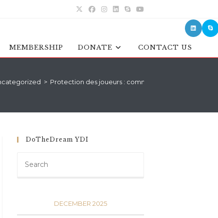
MEMBERSHIP
DONATE
CONTACT US
ncategorized
>
Protection des joueurs : comment les casinos moderne
DoTheDream YDI
DECEMBER 2025