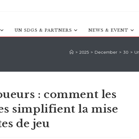
UN SDGS & PARTNERS
NEWS & EVENT
>
2025
>
December
>
30
>
U
joueurs : comment les
s simplifient la mise
tes de jeu