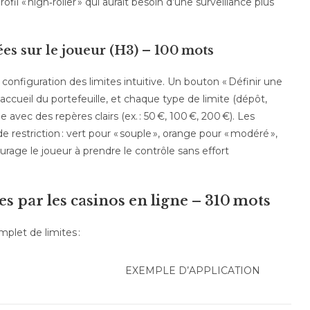
ofil « high‑roller » qui aurait besoin d’une surveillance plus
rées sur le joueur (H3) – 100 mots
configuration des limites intuitive. Un bouton « Définir une
’accueil du portefeuille, et chaque type de limite (dépôt,
vec des repères clairs (ex. : 50 €, 100 €, 200 €). Les
restriction : vert pour « souple », orange pour « modéré »,
courage le joueur à prendre le contrôle sans effort
s par les casinos en ligne – 310 mots
plet de limites :
EXEMPLE D’APPLICATION