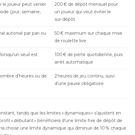
 le joueur peut verser
200 € de dépôt mensuel pour
ode (jour, semaine,
un joueur qui veut éviter le
sur‑dépôt
l autorisé par pari ou
50 € maximum sur chaque mise
de roulette live
orsqu’un seuil est
100 € de perte quotidienne, puis
arrêt automatique
nombre d’heures ou de
2 heures de jeu continu, suivi
d’une pause obligatoire
onstant, tandis que les limites « dynamiques » s’ajustent en
fil « débutant » bénéficiera d’une limite fixe de dépôt de
rra choisir une limite dynamique qui diminue de 10 % chaque