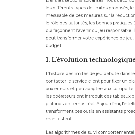
Dans les sections suivantes, nous décortiq
les différents types de limites proposés, l
mesurable de ces mesures sur la réducti
le rôle des autorités, les bonnes pratiques
qui façonnent l’avenir du jeu responsabl
peut transformer votre expérience de jeu, t
budget.
1. L’évolution technologiqu
L’histoire des limites de jeu débute dans l
contacter le service client pour fixer un 
aux erreurs et peu adaptée aux comportem
les opérateurs ont introduit des tableaux 
plafonds en temps réel. Aujourd’hui, l’intell
transforment ces outils en assistants proac
manifestent.
Les algorithmes de suivi comportemental 