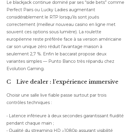
Le blackjack continue dominé par ses “side bets” comme
Perfect Pairs ou Lucky Ladies augmentant
considérablement le RTP lorsqu’ils sont joués
correctement (meilleur nouveau casino en ligne met
souvent ces options sous lumière). La roulette
européenne reste préférée face à sa version américaine
car son unique zéro réduit l’avantage maison à
seulement 2,7 %. Enfin le baccarat propose deux
variantes simples — Punto Banco très répandu chez
Evolution Gaming.
C Live dealer : l’expérience immersive
Choisir une salle live fiable passe surtout par trois
contrôles techniques :
• Latence inférieure à deux secondes garantissant fluidité
pendant chaque main ;
• Qualité du streaming HD ≥1080p assurant visibilité