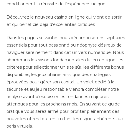
conditionnent la réussite de l’expérience ludique.
Découvrez le
nouveau casino en ligne
qui vient de sortir
et qui bénéficie déjà d’excellentes critiques !
Dans les pages suivantes nous décomposerons sept axes
essentiels pour tout passionné ou néophyte désireux de
naviguer sereinement dans cet univers numérique. Nous
aborderons les raisons fondamentales du jeu en ligne, les
critères pour sélectionner un site sûr, les différents bonus
disponibles, les jeux phares ainsi que des stratégies
éprouvées pour gérer son capital. Un volet dédié à la
sécurité et au jeu responsable viendra compléter notre
analyse avant d’esquisser les tendances majeures
attendues pour les prochains mois. En suivant ce guide
pratique vous serez armé pour profiter pleinement des
nouvelles offres tout en limitant les risques inhérents aux
paris virtuels.