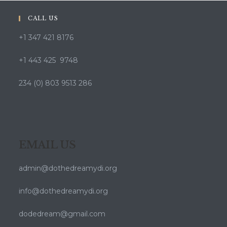
CALL US
+1 347 421 8176
+1 443 425 9748
234 (0) 803 9513 286
EMAIL US
admin@dothedreamydi.org
info@dothedreamydi.org
dodedream@gmail.com