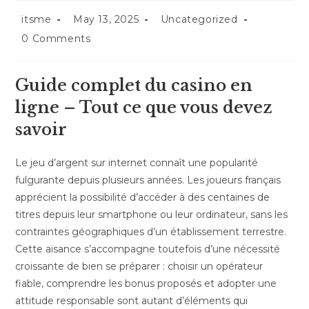
Post
Post
Post
itsme
May 13, 2025
Uncategorized
author:
published:
category:
Post
0 Comments
comments:
Guide complet du casino en
ligne – Tout ce que vous devez
savoir
Le jeu d’argent sur internet connaît une popularité
fulgurante depuis plusieurs années. Les joueurs français
apprécient la possibilité d’accéder à des centaines de
titres depuis leur smartphone ou leur ordinateur, sans les
contraintes géographiques d’un établissement terrestre.
Cette aisance s’accompagne toutefois d’une nécessité
croissante de bien se préparer : choisir un opérateur
fiable, comprendre les bonus proposés et adopter une
attitude responsable sont autant d’éléments qui