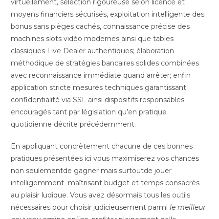
virtuellement, sélection rigoureuse selon licence et
moyens financiers sécurisés, exploitation intelligente des
bonus sans pièges cachés, connaissance précise des
machines slots vidéo modernes ainsi que tables
classiques Live Dealer authentiques; élaboration
méthodique de stratégies bancaires solides combinées
avec reconnaissance immédiate quand arrêter; enfin
application stricte mesures techniques garantissant
confidentialité via SSL ainsi dispositifs responsables
encouragés tant par législation qu’en pratique
quotidienne décrite précédemment.
En appliquant concrètement chacune de ces bonnes
pratiques présentées ici vous maximiserez vos chances
non seulementde gagner mais surtoutde jouer
intelligemment ­ maîtrisant budget et temps consacrés
au plaisir ludique.​ Vous avez désormais tous les outils
nécessaires pour choisir judicieusement parmi
le meilleur