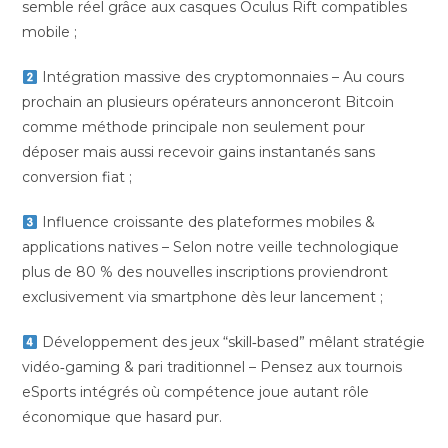
semble réel grâce aux casques Oculus Rift compatibles
mobile ;
Intégration massive des cryptomonnaies – Au cours
prochain an plusieurs opérateurs annonceront Bitcoin
comme méthode principale non seulement pour
déposer mais aussi recevoir gains instantanés sans
conversion fiat ;
Influence croissante des plateformes mobiles &
applications natives – Selon notre veille technologique
plus de 80 % des nouvelles inscriptions proviendront
exclusivement via smartphone dès leur lancement ;
Développement des jeux “skill‑based” mêlant stratégie
vidéo‑gaming & pari traditionnel – Pensez aux tournois
eSports intégrés où compétence joue autant rôle
économique que hasard pur.