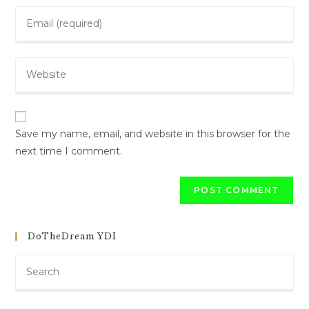
Enter
or
your
username
email
to
Enter
address
comment
your
to
website
comment
URL
(optional)
Save my name, email, and website in this browser for the
next time I comment.
DoTheDream YDI