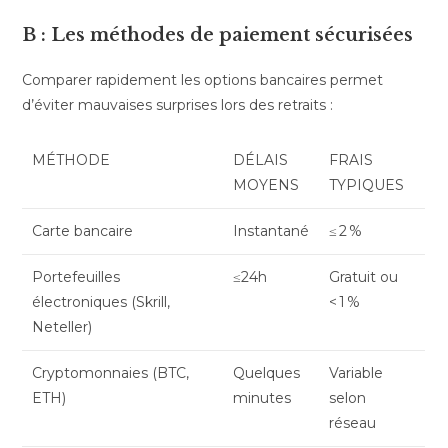
B : Les méthodes de paiement sécurisées
Comparer rapidement les options bancaires permet
d’éviter mauvaises surprises lors des retraits :
MÉTHODE
DÉLAIS
FRAIS
MOYENS
TYPIQUES
Carte bancaire
Instantané
≤ 2 %
Portefeuilles
≤24h
Gratuit ou
électroniques (Skrill,
< 1 %
Neteller)
Cryptomonnaies (BTC,
Quelques
Variable
ETH)
minutes
selon
réseau