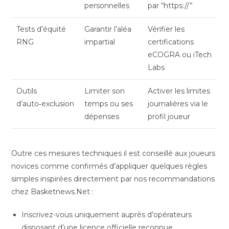
personnelles
par “https://”
Tests d’équité
Garantir l’aléa
Vérifier les
RNG
impartial
certifications
eCOGRA ou iTech
Labs
Outils
Limiter son
Activer les limites
d’auto‑exclusion
temps ou ses
journalières via le
dépenses
profil joueur
Outre ces mesures techniques il est conseillé aux joueurs
novices comme confirmés d’appliquer quelques règles
simples inspirées directement par nos recommandations
chez Basketnews.Net :
Inscrivez-vous uniquement auprès d’opérateurs
disposant d’une licence officielle reconnue