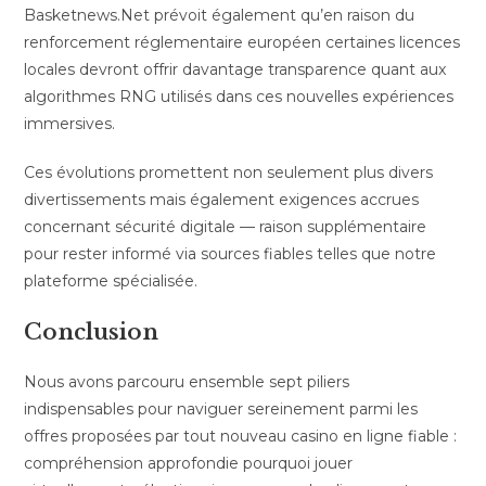
Basketnews.Net prévoit également qu’en raison du
renforcement réglementaire européen certaines licences
locales devront offrir davantage transparence quant aux
algorithmes RNG utilisés dans ces nouvelles expériences
immersives.
Ces évolutions promettent non seulement plus divers
divertissements mais également exigences accrues
concernant sécurité digitale — raison supplémentaire
pour rester informé via sources fiables telles que notre
plateforme spécialisée.
Conclusion
Nous avons parcouru ensemble sept piliers
indispensables pour naviguer sereinement parmi les
offres proposées par tout nouveau casino en ligne fiable :
compréhension approfondie pourquoi jouer