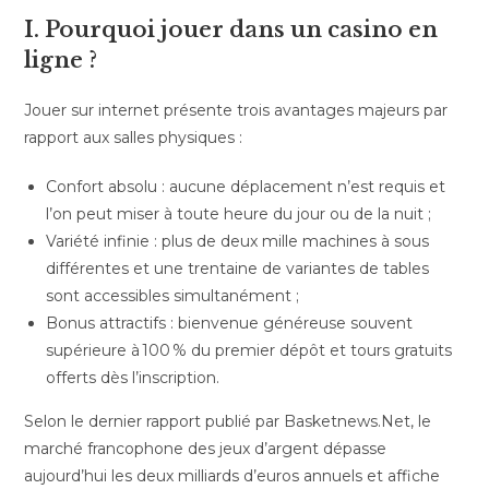
I. Pourquoi jouer dans un casino en
ligne ?
Jouer sur internet présente trois avantages majeurs par
rapport aux salles physiques :
Confort absolu : aucune déplacement n’est requis et
l’on peut miser à toute heure du jour ou de la nuit ;
Variété infinie : plus de deux mille machines à sous
différentes et une trentaine de variantes de tables
sont accessibles simultanément ;
Bonus attractifs : bienvenue généreuse souvent
supérieure à 100 % du premier dépôt et tours gratuits
offerts dès l’inscription.
Selon le dernier rapport publié par Basketnews.Net, le
marché francophone des jeux d’argent dépasse
aujourd’hui les deux milliards d’euros annuels et affiche