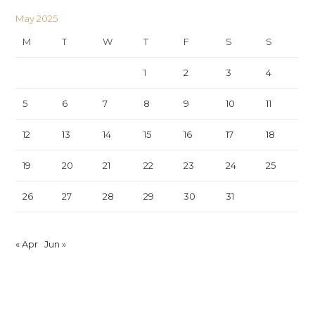
May 2025
M
T
W
T
F
S
S
1
2
3
4
5
6
7
8
9
10
11
12
13
14
15
16
17
18
19
20
21
22
23
24
25
26
27
28
29
30
31
« Apr
Jun »