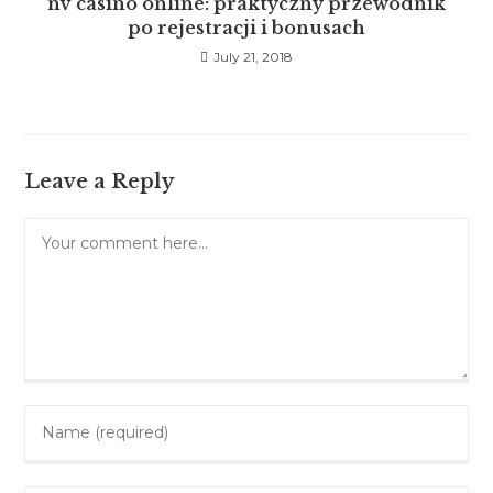
nv casino online: praktyczny przewodnik
po rejestracji i bonusach
July 21, 2018
Leave a Reply
Comment
Enter
your
name