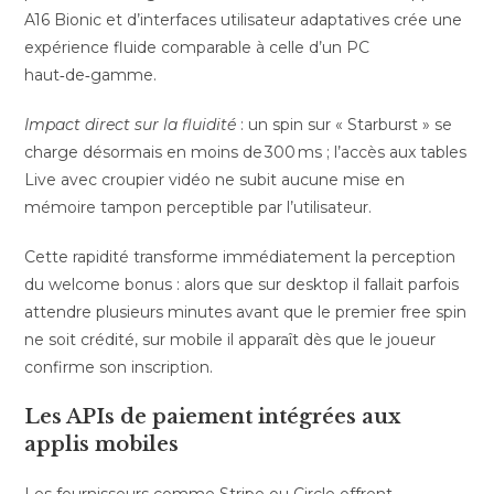
A16 Bionic et d’interfaces utilisateur adaptatives crée une
expérience fluide comparable à celle d’un PC
haut‑de‑gamme.
Impact direct sur la fluidité
: un spin sur « Starburst » se
charge désormais en moins de 300 ms ; l’accès aux tables
Live avec croupier vidéo ne subit aucune mise en
mémoire tampon perceptible par l’utilisateur.
Cette rapidité transforme immédiatement la perception
du welcome bonus : alors que sur desktop il fallait parfois
attendre plusieurs minutes avant que le premier free spin
ne soit crédité, sur mobile il apparaît dès que le joueur
confirme son inscription.
Les APIs de paiement intégrées aux
applis mobiles