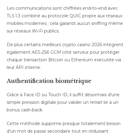
Les communications sont chiffrées end‑to‑end avec
TLS 1.3 combiné au protocole QUIC propre aux réseaux
mobiles modernes ; cela garantit aucun sniffing même
sur réseaux Wi‑Fi publics.
De plus certains meilleurs crypto casino 2026 intègrent
également
AES‑256 GCM
côté serveur pour protéger
chaque transaction Bitcoin ou Ethereum exécutée via
leur API interne.
Authentification biométrique
Grâce à Face ID ou Touch ID, il suffit désormais d’une
simple pression digitale pour valider un retrait lié à un
bonus cash‑back.
Cette méthode supprime presque totalement besoin
d’un mot de passe secondaire tout en réduisant