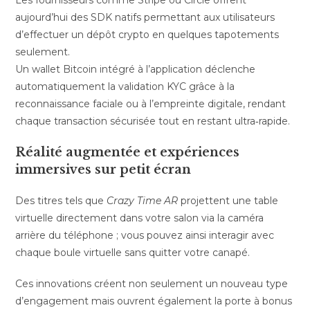
Les fournisseurs comme Stripe ou Circle offrent
aujourd’hui des SDK natifs permettant aux utilisateurs
d’effectuer un dépôt crypto en quelques tapotements
seulement.
Un wallet Bitcoin intégré à l’application déclenche
automatiquement la validation KYC grâce à la
reconnaissance faciale ou à l’empreinte digitale, rendant
chaque transaction sécurisée tout en restant ultra‑rapide.
Réalité augmentée et expériences
immersives sur petit écran
Des titres tels que
Crazy Time AR
projettent une table
virtuelle directement dans votre salon via la caméra
arrière du téléphone ; vous pouvez ainsi interagir avec
chaque boule virtuelle sans quitter votre canapé.
Ces innovations créent non seulement un nouveau type
d’engagement mais ouvrent également la porte à bonus