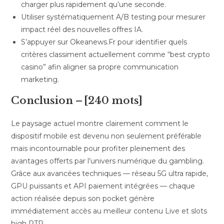
charger plus rapidement qu’une seconde.
Utiliser systématiquement A/B testing pour mesurer
impact réel des nouvelles offres IA.
S’appuyer sur Okeanews.Fr pour identifier quels
critères classiment actuellement comme “best crypto
casino” afin aligner sa propre communication
marketing.
Conclusion – [240 mots]
Le paysage actuel montre clairement comment le
dispositif mobile est devenu non seulement préférable
mais incontournable pour profiter pleinement des
avantages offerts par l’univers numérique du gambling.
Grâce aux avancées techniques — réseau ​5G​ ultra rapide,
GPU puissants et API paiement intégrées — chaque
action réalisée depuis son pocket génère
immédiatement accès au meilleur contenu Live et slots
high RTP.