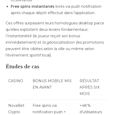
iOS/Android.
Free spins instantanés
livrés via push notification
après chaque dépôt effectué dans l’application.
Ces offres surpassent leurs homologues desktop parce
qu’elles exploitent deux leviers fondamentaux :
l’instantanéité
(le joueur reçoit son bonus
immédiatement) et
la géolocalisation
(les promotions
peuvent être ciblées selon la ville ou même selon
l’événement sportif local).
Études de cas
CASINO
BONUS MOBILE MIS
RÉSULTAT
EN AVANT
APRÈS SIX
MOIS
NovaBet
Free spins via
+48 %
Crypto
notification push +
d’utilisateurs