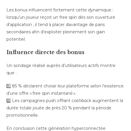
Les bonus influencent fortement cette dynamique :
lorsqu’un joueur reçoit un free spin dès son ouverture
d’application , il tend à placer davantage de paris
secondaires afin d’exploiter pleinement son gain
potentiel.
Influence directe des bonus
Un sondage réalisé auprès d’utilisateurs actifs montre
que :
1️⃣ 85 % déclarent choisir leur plateforme selon l’existence
d’une offre « free spin instantané ».
2️⃣ Les campagnes push offrant
cashback
augmentent la
durée totale jouée de près 20 % pendant la période
promotionnelle.
En conclusion cette génération hyperconnectée