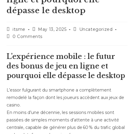
dépasse le desktop
Post
Post
Post
itsme
May 13, 2025
Uncategorized
author:
published:
category:
Post
0 Comments
comments:
L’expérience mobile : le futur
des bonus de jeu en ligne et
pourquoi elle dépasse le desktop
L’essor fulgurant du smartphone a complètement
remodelé la façon dont les joueurs accèdent aux jeux de
casino.
En moins d’une décennie, les sessions mobiles sont
passées de simples moments d’attente à une activité
centrale, capable de générer plus de 60 % du trafic global