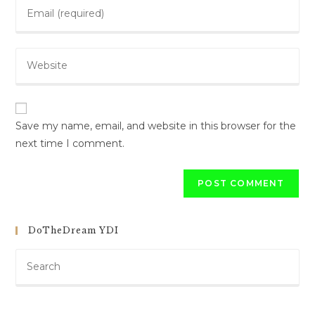
Enter
or
your
username
email
to
Enter
address
comment
your
to
website
comment
URL
(optional)
Save my name, email, and website in this browser for the
next time I comment.
DoTheDream YDI