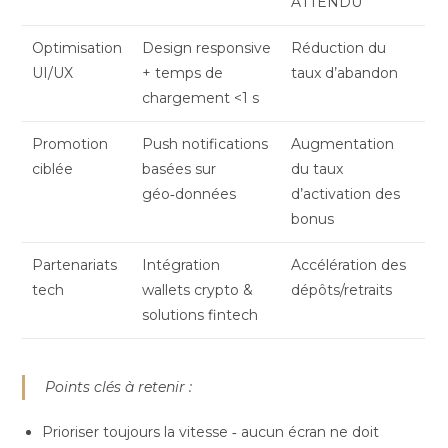
ATTENDU
Optimisation
Design responsive
Réduction du
UI/UX
+ temps de
taux d’abandon
chargement <1 s
Promotion
Push notifications
Augmentation
ciblée
basées sur
du taux
géo‑données
d’activation des
bonus
Partenariats
Intégration
Accélération des
tech
wallets crypto &
dépôts/retraits
solutions fintech
Points clés à retenir :
Prioriser toujours la vitesse ‑ aucun écran ne doit