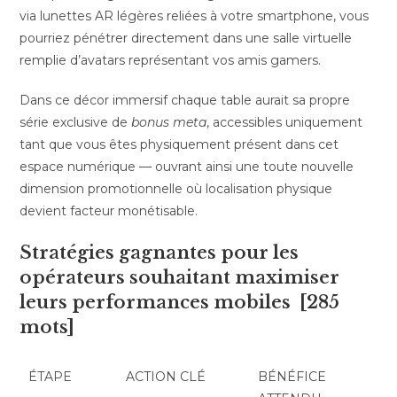
via lunettes AR légères reliées à votre smartphone, vous
pourriez pénétrer directement dans une salle virtuelle
remplie d’avatars représentant vos amis gamers.
Dans ce décor immersif chaque table aurait sa propre
série exclusive de
bonus meta
, accessibles uniquement
tant que vous êtes physiquement présent dans cet
espace numérique — ouvrant ainsi une toute nouvelle
dimension promotionnelle où localisation physique
devient facteur monétisable.
Stratégies gagnantes pour les
opérateurs souhaitant maximiser
leurs performances mobiles [285
mots]
ÉTAPE
ACTION CLÉ
BÉNÉFICE