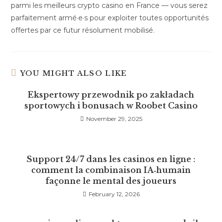
parmi les meilleurs crypto casino en France — vous serez
parfaitement armé·e·s pour exploiter toutes opportunités
offertes par ce futur résolument mobilisé.
YOU MIGHT ALSO LIKE
Ekspertowy przewodnik po zakładach
sportowych i bonusach w Roobet Casino
November 29, 2025
Support 24/7 dans les casinos en ligne :
comment la combinaison IA‑humain
façonne le mental des joueurs
February 12, 2026