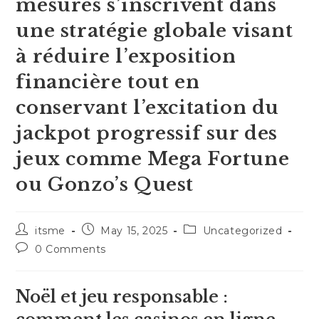
mesures s’inscrivent dans
une stratégie globale visant
à réduire l’exposition
financière tout en
conservant l’excitation du
jackpot progressif sur des
jeux comme Mega Fortune
ou Gonzo’s Quest
Post
Post
Post
itsme
May 15, 2025
Uncategorized
author:
published:
category:
Post
0 Comments
comments:
Noël et jeu responsable :