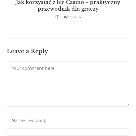
Jak korzystać z Ice Casino – praktyczny
przewodnik dla graczy
July 7, 2016
Leave a Reply
Comment
Enter
your
name