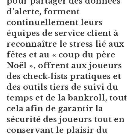
pour partager des données
d’alerte, forment
continuellement leurs
équipes de service client à
reconnaître le stress lié aux
fêtes et au « coup du père
Noël », offrent aux joueurs
des check‑lists pratiques et
des outils tiers de suivi du
temps et de la bankroll, tout
cela afin de garantir la
sécurité des joueurs tout en
conservant le plaisir du