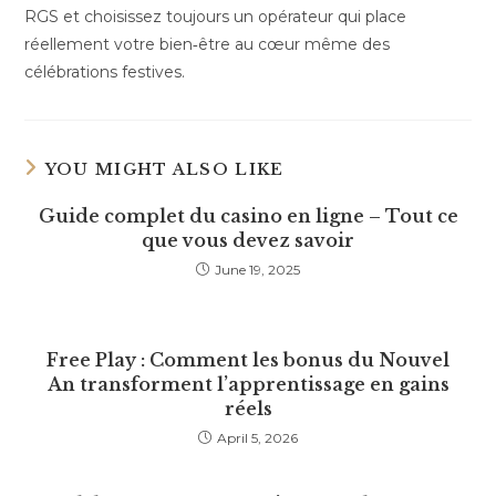
RGS et choisissez toujours un opérateur qui place
réellement votre bien‑être au cœur même des
célébrations festives.
YOU MIGHT ALSO LIKE
Guide complet du casino en ligne – Tout ce
que vous devez savoir
June 19, 2025
Free Play : Comment les bonus du Nouvel
An transforment l’apprentissage en gains
réels
April 5, 2026