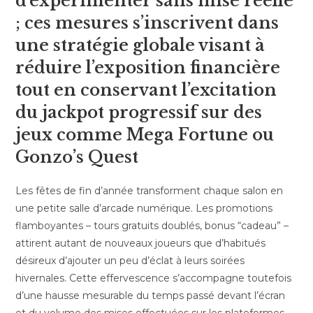
d’expérimenter sans mise réelle
; ces mesures s’inscrivent dans
une stratégie globale visant à
réduire l’exposition financière
tout en conservant l’excitation
du jackpot progressif sur des
jeux comme Mega Fortune ou
Gonzo’s Quest
Les fêtes de fin d’année transforment chaque salon en
une petite salle d’arcade numérique. Les promotions
flamboyantes – tours gratuits doublés, bonus “cadeau” –
attirent autant de nouveaux joueurs que d’habitués
désireux d’ajouter un peu d’éclat à leurs soirées
hivernales. Cette effervescence s’accompagne toutefois
d’une hausse mesurable du temps passé devant l’écran