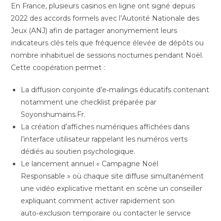
En France, plusieurs casinos en ligne ont signé depuis
2022 des accords formels avec l’Autorité Nationale des
Jeux (ANJ) afin de partager anonymement leurs
indicateurs clés tels que fréquence élevée de dépôts ou
nombre inhabituel de sessions nocturnes pendant Noël.
Cette coopération permet :
La diffusion conjointe d’e‑mailings éducatifs contenant
notamment une checklist préparée par
Soyonshumains.Fr.
La création d’affiches numériques affichées dans
l’interface utilisateur rappelant les numéros verts
dédiés au soutien psychologique.
Le lancement annuel « Campagne Noël
Responsable » où chaque site diffuse simultanément
une vidéo explicative mettant en scène un conseiller
expliquant comment activer rapidement son
auto‑exclusion temporaire ou contacter le service