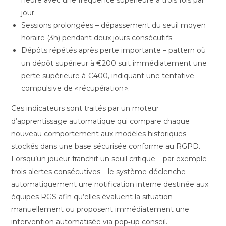
heure avec une fréquence supérieure à trois fois par
jour.
Sessions prolongées – dépassement du seuil moyen
horaire (3h) pendant deux jours consécutifs.
Dépôts répétés après perte importante – pattern où
un dépôt supérieur à €200 suit immédiatement une
perte supérieure à €400, indiquant une tentative
compulsive de « récupération ».
Ces indicateurs sont traités par un moteur
d’apprentissage automatique qui compare chaque
nouveau comportement aux modèles historiques
stockés dans une base sécurisée conforme au RGPD.
Lorsqu’un joueur franchit un seuil critique – par exemple
trois alertes consécutives – le système déclenche
automatiquement une notification interne destinée aux
équipes RGS afin qu’elles évaluent la situation
manuellement ou proposent immédiatement une
intervention automatisée via pop‑up conseil.