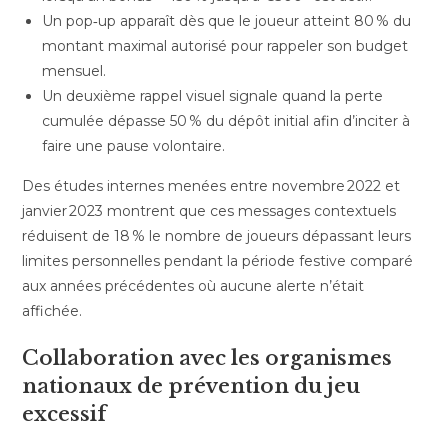
Un pop‑up apparaît dès que le joueur atteint 80 % du
montant maximal autorisé pour rappeler son budget
mensuel.
Un deuxième rappel visuel signale quand la perte
cumulée dépasse 50 % du dépôt initial afin d’inciter à
faire une pause volontaire.
Des études internes menées entre novembre 2022 et
janvier 2023 montrent que ces messages contextuels
réduisent de 18 % le nombre de joueurs dépassant leurs
limites personnelles pendant la période festive comparé
aux années précédentes où aucune alerte n’était
affichée.
Collaboration avec les organismes
nationaux de prévention du jeu
excessif