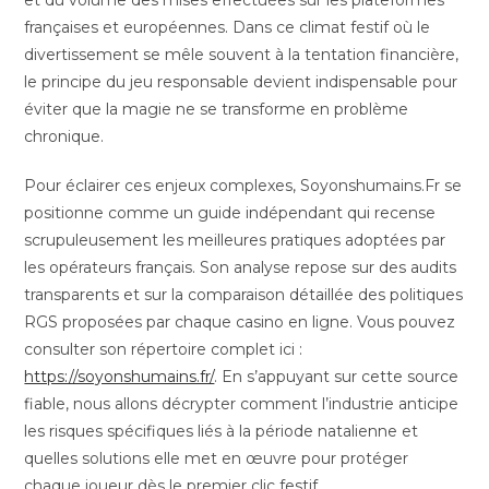
et du volume des mises effectuées sur les plateformes
françaises et européennes. Dans ce climat festif où le
divertissement se mêle souvent à la tentation financière,
le principe du jeu responsable devient indispensable pour
éviter que la magie ne se transforme en problème
chronique.
Pour éclairer ces enjeux complexes, Soyonshumains.Fr se
positionne comme un guide indépendant qui recense
scrupuleusement les meilleures pratiques adoptées par
les opérateurs français. Son analyse repose sur des audits
transparents et sur la comparaison détaillée des politiques
RGS proposées par chaque casino en ligne. Vous pouvez
consulter son répertoire complet ici :
https://soyonshumains.fr/
. En s’appuyant sur cette source
fiable, nous allons décrypter comment l’industrie anticipe
les risques spécifiques liés à la période natalienne et
quelles solutions elle met en œuvre pour protéger
chaque joueur dès le premier clic festif.