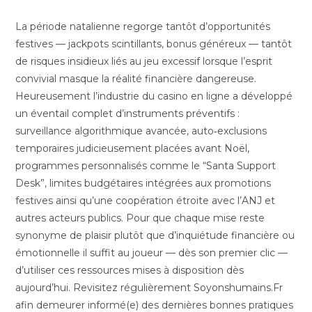
La période natalienne regorge tantôt d’opportunités
festives — jackpots scintillants, bonus généreux — tantôt
de risques insidieux liés au jeu excessif lorsque l’esprit
convivial masque la réalité financière dangereuse.
Heureusement l’industrie du casino en ligne a développé
un éventail complet d’instruments préventifs :
surveillance algorithmique avancée, auto‑exclusions
temporaires judicieusement placées avant Noël,
programmes personnalisés comme le “Santa Support
Desk”, limites budgétaires intégrées aux promotions
festives ainsi qu’une coopération étroite avec l’ANJ et
autres acteurs publics. Pour que chaque mise reste
synonyme de plaisir plutôt que d’inquiétude financière ou
émotionnelle il suffit au joueur — dès son premier clic —
d’utiliser ces ressources mises à disposition dès
aujourd’hui. Revisitez régulièrement Soyonshumains.Fr
afin demeurer informé(e) des dernières bonnes pratiques