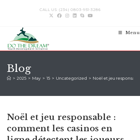
Skip
CALL US: (234) 0803-951-3286
to
content
Menu
Blog
>
2025
>
May
>
15
>
Uncategorized
>
Noël et jeu responsable
Noël et jeu responsable :
comment les casinos en
ligne détectent les joueurs