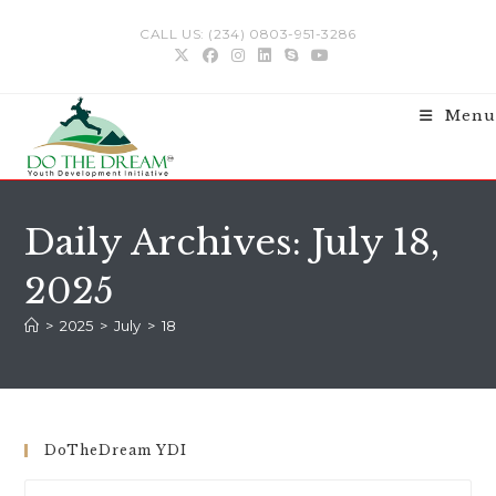
Skip
CALL US: (234) 0803-951-3286
to
content
Menu
Daily Archives: July 18,
2025
>
2025
>
July
>
18
DoTheDream YDI