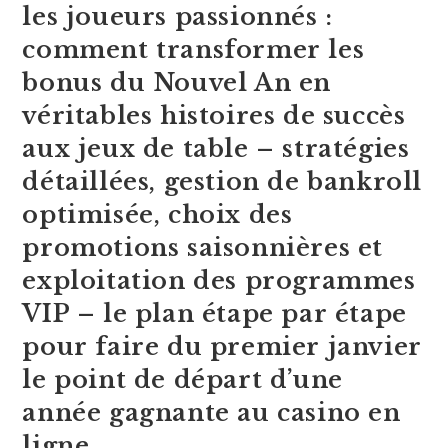
les joueurs passionnés :
comment transformer les
bonus du Nouvel An en
véritables histoires de succès
aux jeux de table – stratégies
détaillées, gestion de bankroll
optimisée, choix des
promotions saisonnières et
exploitation des programmes
VIP – le plan étape par étape
pour faire du premier janvier
le point de départ d’une
année gagnante au casino en
ligne