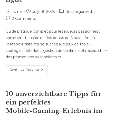
Post
Post
Post
itsme
July 18, 2025
Uncategorized
author:
published:
category:
Post
0 Comments
comments:
Guide pratique complet pour les joueurs passionnés :
comment transformer les bonus du Nouvel An en
véritables histoires de succès aux jeux de table –
stratégies détaillées, gestion de bankroll optimisée, choix
des promotions saisonnières et…
Guide
Continue Reading
Pratique
Complet
Pour
Les
Joueurs
Passionnés
10 unverzichtbare Tipps für
:
Comment
ein perfektes
Transformer
Les
Mobile‑Gaming-Erlebnis im
Bonus
Du