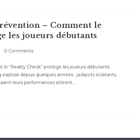
 prévention – Comment le
ge les joueurs débutants
Post
0 Comments
comments:
 le “Reality Check” protège les joueurs débutants
explose depuis quelques années : jackpots éclatants,
aient leurs performances attirent…