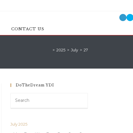
CONTACT US
>
2025
>
July
>
27
DoTheDream YDI
July 2025