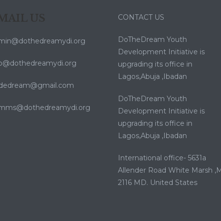
MAIL US
CONTACT US
DoTheDream Youth
min@dothedreamydi.org
Development Initiative is
fo@dothedreamydi.org
upgrading its office in
Lagos,Abuja ,Ibadan
dedream@gmail.com
DoTheDream Youth
mms@dothedreamydi.org
Development Initiative is
upgrading its office in
Lagos,Abuja ,Ibadan
International office- 5631a
Allender Road White Marsh 
2116 MD. United States