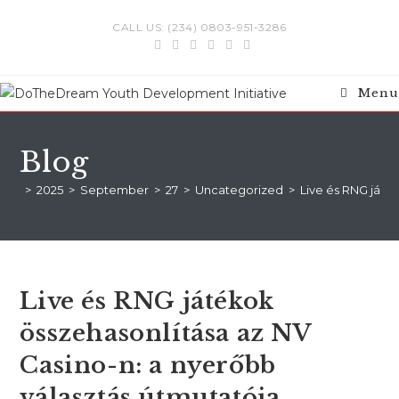
Skip
CALL US: (234) 0803-951-3286
to
content
Menu
Blog
>
2025
>
September
>
27
>
Uncategorized
>
Live és RNG játé
Live és RNG játékok
összehasonlítása az NV
Casino-n: a nyerőbb
választás útmutatója