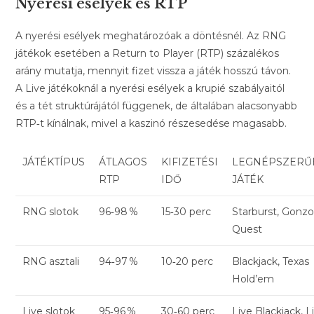
Nyerési esélyek és RTP
A nyerési esélyek meghatározóak a döntésnél. Az RNG
játékok esetében a Return to Player (RTP) százalékos
arány mutatja, mennyit fizet vissza a játék hosszú távon.
A Live játékoknál a nyerési esélyek a krupié szabályaitól
és a tét struktúrájától függenek, de általában alacsonyabb
RTP‑t kínálnak, mivel a kaszinó részesedése magasabb.
JÁTÉKTÍPUS
ÁTLAGOS
KIFIZETÉSI
LEGNÉPSZERŰ
RTP
IDŐ
JÁTÉK
RNG slotok
96‑98 %
15‑30 perc
Starburst, Gonzo
Quest
RNG asztali
94‑97 %
10‑20 perc
Blackjack, Texas
Hold’em
Live slotok
95‑96 %
30‑60 perc
Live Blackjack, L