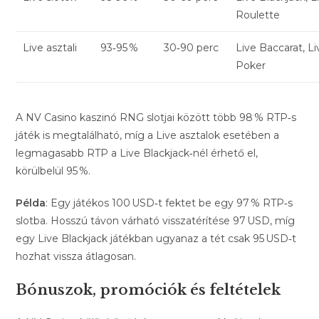
Roulette
Live asztali
93‑95 %
30‑90 perc
Live Baccarat, Li
Poker
A NV Casino kaszinó RNG slotjai között több 98 % RTP‑s
játék is megtalálható, míg a Live asztalok esetében a
legmagasabb RTP a Live Blackjack‑nél érhető el,
körülbelül 95 %.
Példa
: Egy játékos 100 USD‑t fektet be egy 97 % RTP‑s
slotba. Hosszú távon várható visszatérítése 97 USD, míg
egy Live Blackjack játékban ugyanaz a tét csak 95 USD‑t
hozhat vissza átlagosan.
Bónuszok, promóciók és feltételek