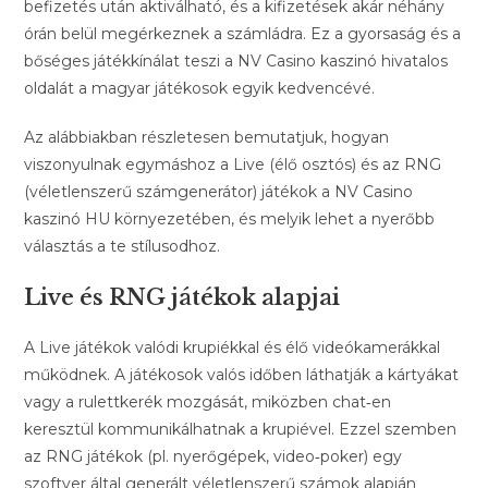
befizetés után aktiválható, és a kifizetések akár néhány
órán belül megérkeznek a számládra. Ez a gyorsaság és a
bőséges játékkínálat teszi a NV Casino kaszinó hivatalos
oldalát a magyar játékosok egyik kedvencévé.
Az alábbiakban részletesen bemutatjuk, hogyan
viszonyulnak egymáshoz a Live (élő osztós) és az RNG
(véletlenszerű számgenerátor) játékok a NV Casino
kaszinó HU környezetében, és melyik lehet a nyerőbb
választás a te stílusodhoz.
Live és RNG játékok alapjai
A Live játékok valódi krupiékkal és élő videókamerákkal
működnek. A játékosok valós időben láthatják a kártyákat
vagy a rulettkerék mozgását, miközben chat‑en
keresztül kommunikálhatnak a krupiével. Ezzel szemben
az RNG játékok (pl. nyerőgépek, video‑poker) egy
szoftver által generált véletlenszerű számok alapján