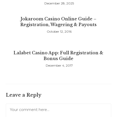
December 28, 2025
Jokaroom Casino Online Guide –
Registration, Wagering & Payouts
October 12, 2016
Lalabet Casino App: Full Registration &
Bonus Guide
December 4, 2017
Leave a Reply
Comment