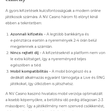
A gyors kifizetések kulcsfontosságúak a modern online
játékosok számára. A NV Casino három fő előnyt kínál
ebben a tekintetben:
Azonnali kifizetés
– A legtöbb bankkártya és
e‑pénztárca esetén a nyeremények 2‑4 órán belül
megjelennek a számlán.
Nincs rejtett díj
– A kifizetéseknél a platform nem von
le extra költséget, így a nyereményed teljes
egészében a tiéd.
Mobil kompatibilitás
– A mobil böngésző és a
dedikált alkalmazás egyaránt támogatja a Live és RNG
játékokat, így útközben is játszhatsz.
A NV Casino kaszinó hivatalos mobil verziója optimalizált
a kisebb képernyőkre, a betöltési idő pedig átlagosan 2‑3
másodperc. Így a játékélmény nem szenved csökkenést,