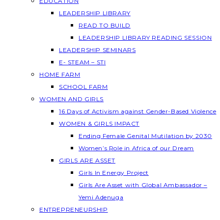
EDUCATION
LEADERSHIP LIBRARY
READ TO BUILD
LEADERSHIP LIBRARY READING SESSION
LEADERSHIP SEMINARS
E- STEAM – STI
HOME FARM
SCHOOL FARM
WOMEN AND GIRLS
16 Days of Activism against Gender-Based Violence
WOMEN & GIRLS IMPACT
Ending Female Genital Mutilation by 2030
Women’s Role in Africa of our Dream
GIRLS ARE ASSET
Girls In Energy Project
Girls Are Asset with Global Ambassador –
Yemi Adenuga
ENTREPRENEURSHIP