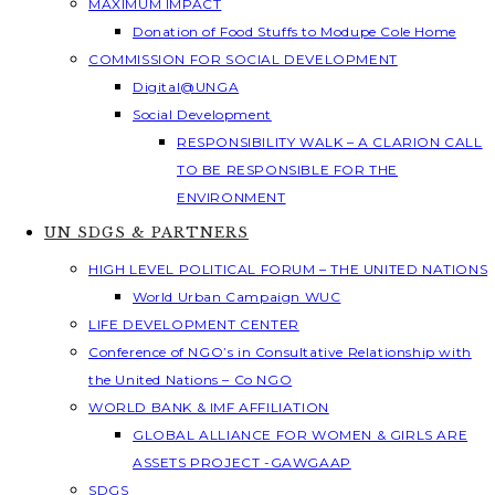
MAXIMUM IMPACT
Donation of Food Stuffs to Modupe Cole Home
COMMISSION FOR SOCIAL DEVELOPMENT
Digital@UNGA
Social Development
RESPONSIBILITY WALK – A CLARION CALL
TO BE RESPONSIBLE FOR THE
ENVIRONMENT
UN SDGS & PARTNERS
HIGH LEVEL POLITICAL FORUM – THE UNITED NATIONS
World Urban Campaign WUC
LIFE DEVELOPMENT CENTER
Conference of NGO’s in Consultative Relationship with
the United Nations – Co NGO
WORLD BANK & IMF AFFILIATION
GLOBAL ALLIANCE FOR WOMEN & GIRLS ARE
ASSETS PROJECT -GAWGAAP
SDGS