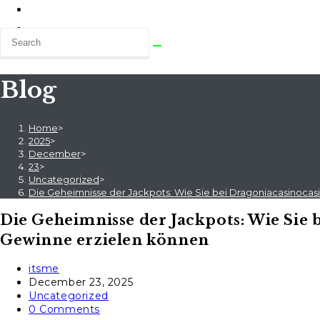
Blog
Home
>
2025
>
December
>
23
>
Uncategorized
>
Die Geheimnisse der Jackpots: Wie Sie bei Dragoniacasinoca
Die Geheimnisse der Jackpots: Wie Sie
Gewinne erzielen können
Post
itsme
author:
Post
December 23, 2025
published:
Post
Uncategorized
category:
Post
0 Comments