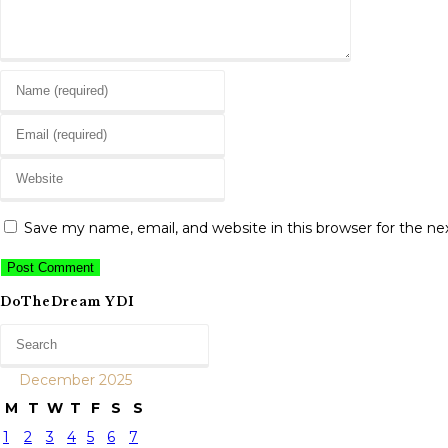
Enter
your
Enter
name
your
or
Enter
email
username
your
address
to
website
to
Save my name, email, and website in this browser for the n
comment
URL
comment
(optional)
DoTheDream YDI
December 2025
M
T
W
T
F
S
S
1
2
3
4
5
6
7