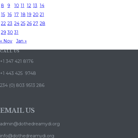
8
9
10
11
12
13
14
15
16
17
18
19
20
21
22
23
24
25
26
27
28
29
30
31
« Nov
Jan »
CALL US
+1 347 421 8176
+1 443 425 9748
234 (0) 803 9513 286
EMAIL US
admin@dothedreamydi.org
info@dothedreamydi.org