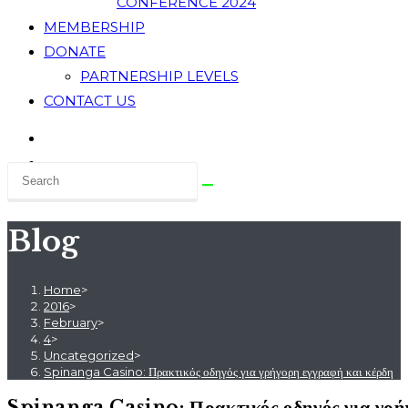
CONFERENCE 2024
MEMBERSHIP
DONATE
PARTNERSHIP LEVELS
CONTACT US
Blog
Home
>
2016
>
February
>
4
>
Uncategorized
>
Spinanga Casino: Πρακτικός οδηγός για γρήγορη εγγραφή και κέρδη
Spinanga Casino: Πρακτικός οδηγός για γρήγ