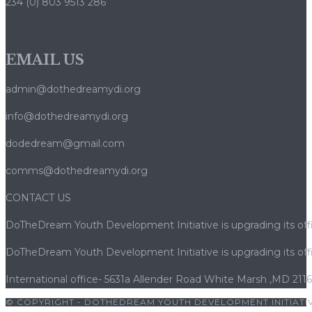
234 (0) 803 9513 286
EMAIL US
admin@dothedreamydi.org
info@dothedreamydi.org
dodedream@gmail.com
comms@dothedreamydi.org
CONTACT US
DoTheDream Youth Development Initiative is upgrading its offi
DoTheDream Youth Development Initiative is upgrading its offi
International office- 5631a Allender Road White Marsh ,MD 211
© COPYRIGHT - DOTHEDREAM YOUTH DEVELOPMENT INITIATIV