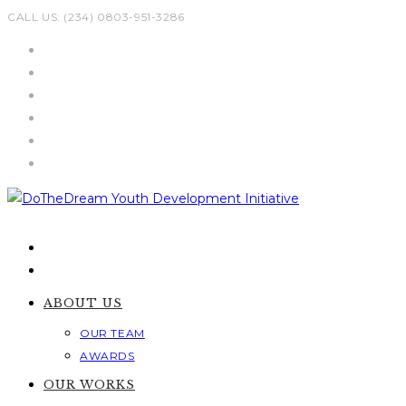
Skip
CALL US: (234) 0803-951-3286
to
content
ABOUT US
OUR TEAM
AWARDS
OUR WORKS