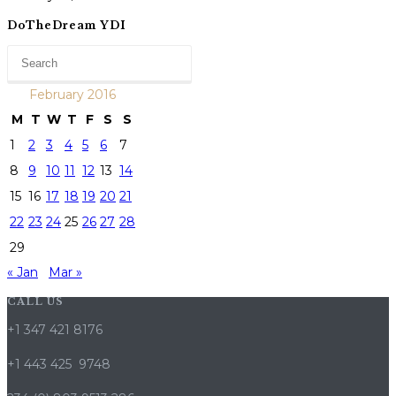
DoTheDream YDI
February 2016
M
T
W
T
F
S
S
1
2
3
4
5
6
7
8
9
10
11
12
13
14
15
16
17
18
19
20
21
22
23
24
25
26
27
28
29
« Jan
Mar »
CALL US
+1 347 421 8176
+1 443 425 9748