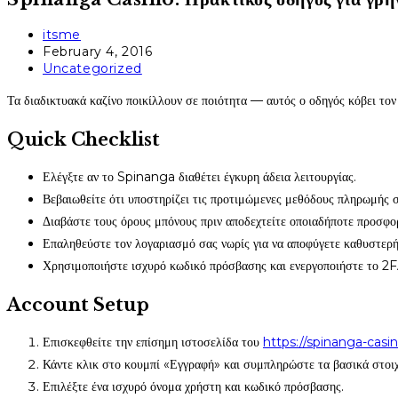
Post
itsme
author:
Post
February 4, 2016
published:
Post
Uncategorized
category:
Τα διαδικτυακά καζίνο ποικίλλουν σε ποιότητα — αυτός ο οδηγός κόβει τον 
Quick Checklist
Ελέγξτε αν το Spinanga διαθέτει έγκυρη άδεια λειτουργίας.
Βεβαιωθείτε ότι υποστηρίζει τις προτιμώμενες μεθόδους πληρωμής σ
Διαβάστε τους όρους μπόνους πριν αποδεχτείτε οποιαδήποτε προσφο
Επαληθεύστε τον λογαριασμό σας νωρίς για να αποφύγετε καθυστερή
Χρησιμοποιήστε ισχυρό κωδικό πρόσβασης και ενεργοποιήστε το 2FA
Account Setup
Επισκεφθείτε την επίσημη ιστοσελίδα του
https://spinanga-casi
Κάντε κλικ στο κουμπί «Εγγραφή» και συμπληρώστε τα βασικά στοιχ
Επιλέξτε ένα ισχυρό όνομα χρήστη και κωδικό πρόσβασης.