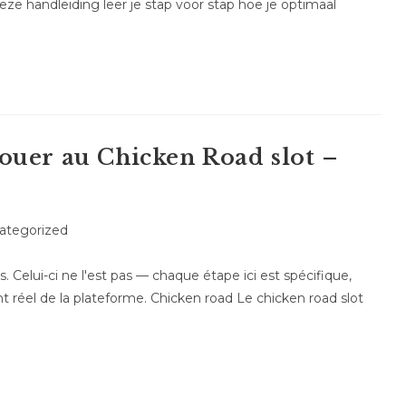
eze handleiding leer je stap voor stap hoe je optimaal
ouer au Chicken Road slot –
ategorized
y:
 Celui-ci ne l'est pas — chaque étape ici est spécifique,
 réel de la plateforme. Chicken road Le chicken road slot