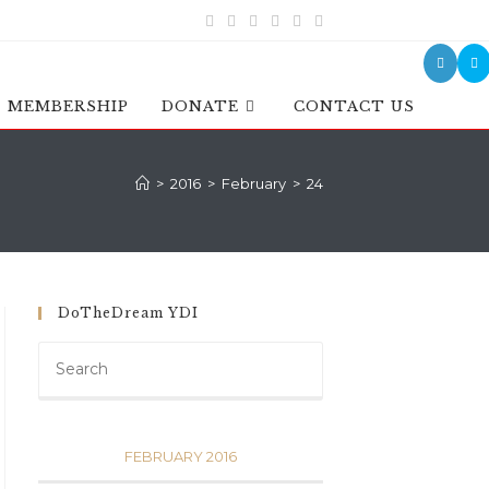
MEMBERSHIP
DONATE
CONTACT US
>
2016
>
February
>
24
DoTheDream YDI
FEBRUARY 2016