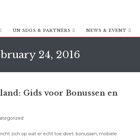
UN SDGS & PARTNERS
NEWS & EVENT
ebruary 24, 2016
land: Gids voor Bonussen en
ategorized
y:
richt zich op wat er echt toe doet: bonussen, mobiele