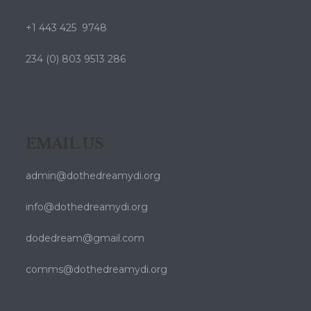
+1 443 425 9748
234 (0) 803 9513 286
EMAIL US
admin@dothedreamydi.org
info@dothedreamydi.org
dodedream@gmail.com
comms@dothedreamydi.org