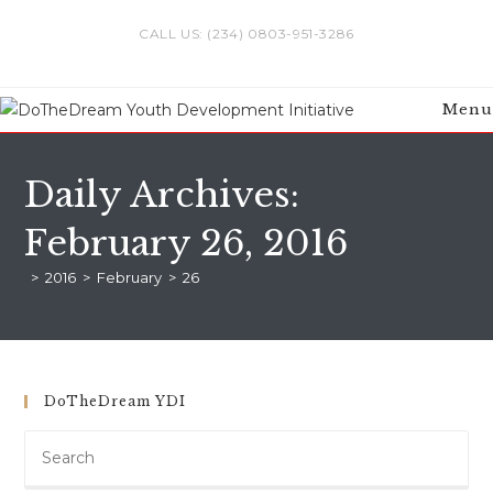
Skip
CALL US: (234) 0803-951-3286
to
content
Menu
Daily Archives:
February 26, 2016
>
2016
>
February
>
26
DoTheDream YDI