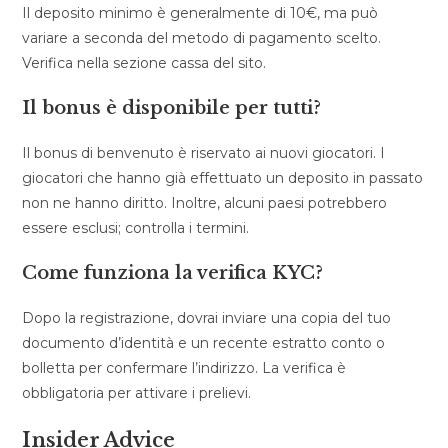
Il deposito minimo è generalmente di 10€, ma può
variare a seconda del metodo di pagamento scelto.
Verifica nella sezione cassa del sito.
Il bonus è disponibile per tutti?
Il bonus di benvenuto è riservato ai nuovi giocatori. I
giocatori che hanno già effettuato un deposito in passato
non ne hanno diritto. Inoltre, alcuni paesi potrebbero
essere esclusi; controlla i termini.
Come funziona la verifica KYC?
Dopo la registrazione, dovrai inviare una copia del tuo
documento d’identità e un recente estratto conto o
bolletta per confermare l’indirizzo. La verifica è
obbligatoria per attivare i prelievi.
Insider Advice