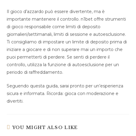
Il gioco d’azzardo può essere divertente, ma è
importante mantenere il controllo. n1bet offre strumenti
di gioco responsabile come limiti di deposito
giornalieri/settimanali, limiti di sessione e autoesclusione.
Ti consigliamo di impostare un limite di deposito prima di
iniziare a giocare e di non superare mai un importo che
puoi permetterti di perdere. Se senti di perdere il
controllo, utilizza la funzione di autoesclusione per un
periodo di raffreddamento.
Seguendo questa guida, sarai pronto per un’esperienza
sicura e informata. Ricorda: gioca con moderazione e
divertiti.
YOU MIGHT ALSO LIKE