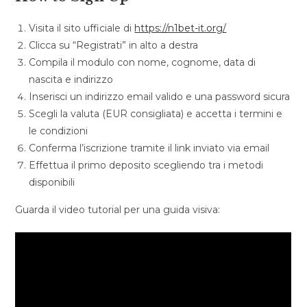
Visita il sito ufficiale di
https://n1bet-it.org/
Clicca su “Registrati” in alto a destra
Compila il modulo con nome, cognome, data di
nascita e indirizzo
Inserisci un indirizzo email valido e una password sicura
Scegli la valuta (EUR consigliata) e accetta i termini e
le condizioni
Conferma l’iscrizione tramite il link inviato via email
Effettua il primo deposito scegliendo tra i metodi
disponibili
Guarda il video tutorial per una guida visiva: