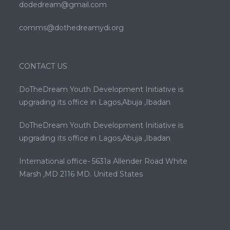
dodedream@gmail.com
comms@dothedreamydi.org
CONTACT US
DoTheDream Youth Development Initiative is
upgrading its office in Lagos,Abuja ,Ibadan
DoTheDream Youth Development Initiative is
upgrading its office in Lagos,Abuja ,Ibadan
International office- 5631a Allender Road White
Marsh ,MD 2116 MD. United States