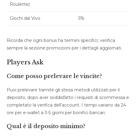
Roulette)
Giochi dal Vivo
5%
Ricorda che ogni bonus ha termini specifici; verifica
sempre la sezione promozioni per i dettagli aggiornati.
Players Ask
Come posso prelevare le vincite?
Puoi prelevare tramite gli stessi metodi utilizzati per il
deposito, dopo aver soddisfatto i requisiti di scommessa e
completato la verifica dell’account. I tempi variano da 24
ore per e-wallet a 3-5 giorni per bonifici bancari.
Qual è il deposito minimo?