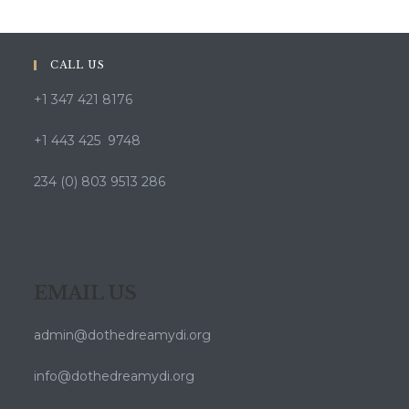
CALL US
+1 347 421 8176
+1 443 425 9748
234 (0) 803 9513 286
EMAIL US
admin@dothedreamydi.org
info@dothedreamydi.org