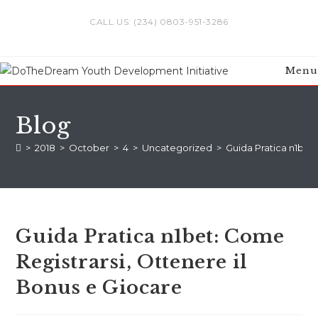
Skip
CALL US: (234) 0803-951-3286
to
content
Menu
Blog
>
2018
>
October
>
4
>
Uncategorized
>
Guida Pratica n1bet
Guida Pratica n1bet: Come
Registrarsi, Ottenere il
Bonus e Giocare