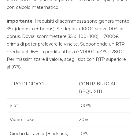
con calcolo matematico.
Importante:
I requisiti di scommessa sono generalmente
35x (deposito + bonus). Se depositi 100€, ricevi 100€ di
bonus. Dovrai scommettere 35 x (100+100) = 7000€
prima di poter prelevare le vincite. Supponendo un RTP
medio del 96%, la perdita attesa è 7000€ x 4% = 280€.
Per massimizzare il valore, scegli slot con RTP superiore
al 97%.
TIPO DI GIOCO
CONTRIBUTO AI
REQUISITI
Slot
100%
Video Poker
20%
Giochi da Tavolo (Blackjack,
10%