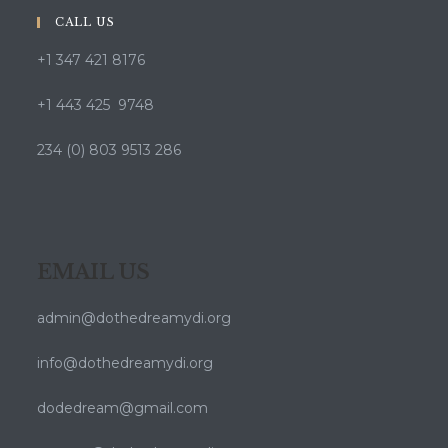
CALL US
+1 347 421 8176
+1 443 425 9748
234 (0) 803 9513 286
EMAIL US
admin@dothedreamydi.org
info@dothedreamydi.org
dodedream@gmail.com