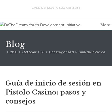
Skip
CALL US: (234) 0803-951-3286
to
content
Menu
Blog
>
2018
>
October
>
16
>
Uncategorized
>
Guía de inicio de ses
Guía de inicio de sesión en
Pistolo Casino: pasos y
consejos