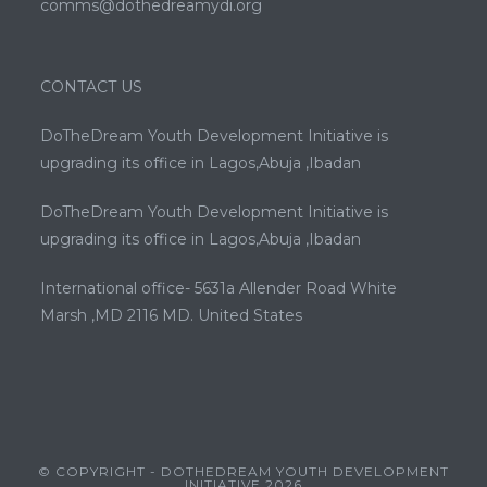
comms@dothedreamydi.org
CONTACT US
DoTheDream Youth Development Initiative is
upgrading its office in Lagos,Abuja ,Ibadan
DoTheDream Youth Development Initiative is
upgrading its office in Lagos,Abuja ,Ibadan
International office- 5631a Allender Road White
Marsh ,MD 2116 MD. United States
© COPYRIGHT - DOTHEDREAM YOUTH DEVELOPMENT
INITIATIVE 2026