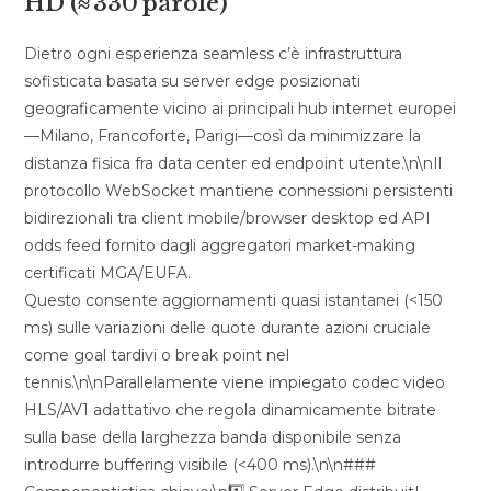
HD (≈ 330 parole)
Dietro ogni esperienza seamless c’è infrastruttura
sofisticata basata su server edge posizionati
geograficamente vicino ai principali hub internet europei
—Milano, Francoforte, Parigi—così da minimizzare la
distanza fisica fra data center ed endpoint utente.\n\nIl
protocollo WebSocket mantiene connessioni persistenti
bidirezionali tra client mobile/browser desktop ed API
odds feed fornito dagli aggregatori market-making
certificati MGA/EUFA.
Questo consente aggiornamenti quasi istantanei (<150
ms) sulle variazioni delle quote durante azioni crucial​e
come goal tardivi o break point nel
tennis.\n\nParallelamente viene impiegato codec video
HLS/AV1 adattativo che regola dinamicamente bitrate
sulla base della larghezza banda disponibile senza
introdurre buffering visibile (<400 ms).\n\n###