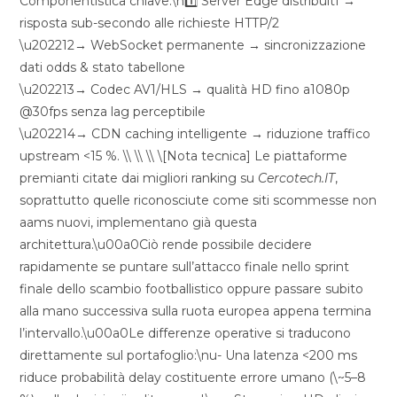
Componentistica chiave:\n1️⃣ Server Edge distribuitI →
risposta sub-secondo alle richieste HTTP/2
\u202212→ WebSocket permanente → sincronizzazione
dati odds & stato tabellone
\u202213→ Codec AV1/HLS → qualità HD fino a1080p
@30fps senza lag perceptibile
\u202214→ CDN caching intelligente → riduzione traffico
upstream <15 %. \\ \\ \\ \[Nota tecnica] Le piattaforme
premianti citate dai migliori ranking su
Cercotech.IT
,
soprattutto quelle riconosciute come siti scommesse non
aams nuovi, implementano già questa
architettura.\u00a0Ciò rende possibile decidere
rapidamente se puntare sull’attacco finale nello sprint
finale dello scambio footballistico oppure passare subito
alla mano successiva sulla ruota europea appena termina
l’intervallo.\u00a0Le differenze operative si traducono
direttamente sul portafoglio:\nu- Una latenza <200 ms
riduce probabilità de­lay costituente errore umano (\~5–8