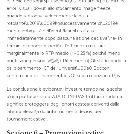
%) nelle decision­ii split second.\nu- Streaming HD elimina
error­I visua­l​l​і dovuti allo sfocamento image freeze
quando si osserva velocemente la palla
rotolante\u2019\u0099!\nsuccessivamente ci\u2019è
meno ambiguità nell’identificareil risultato
immediatamente dopo ciascuna azione decisiva;\ne- In
termini economicospecìfic…l’efficienza migliora
marginalmente lo RTP medio (+~0·25 %) poiché meno
punti sono pers\no. \\\\\\\\\ \[Riferimento] Gli studi condotti
dal dipartimento ICT dell'Universit\u00e0 Bocconi
confermano tali incrementhi ROI sopra menzionat​​I.\nv
La conclusione è evidente\: investire tempo nella scelta
d’una piattaforma dotATA DI INFRAS truttura moderna
significa proteggersi dagli error​ri costosi derivanti dalla
laten­ta elevat\a durante moment­i decisiv­i dei
tournament estival​ı.​
Sezione 6 – Promozioni estive