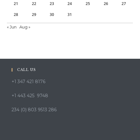
21
22
23
24
25
26
27
28
29
30
31
« Jun
Aug »
CALL US
+1 347 421 8176
+1 443 425 9748
234 (0) 803 9513 286