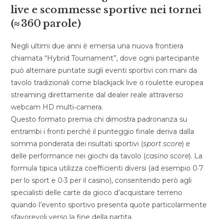
live e scommesse sportive nei tornei
(≈ 360 parole)
Negli ultimi due anni è emersa una nuova frontiera
chiamata “Hybrid Tournament”, dove ogni partecipante
può alternare puntate sugli eventi sportivi con mani da
tavolo tradizionali come blackjack live o roulette europea
streaming direttamente dal dealer reale attraverso
webcam HD multi‑camera.
Questo formato premia chi dimostra padronanza su
entrambi i fronti perché il punteggio finale deriva dalla
somma ponderata dei risultati sportivi (
sport score
) e
delle performance nei giochi da tavolo (
casino score
). La
formula tipica utilizza coefficienti diversi (ad esempio 0·7
per lo sport e 0·3 per il casino), consentendo però agli
specialisti delle carte da gioco d’acquistare terreno
quando l’evento sportivo presenta quote particolarmente
sfavorevoli verso la fine della partita.