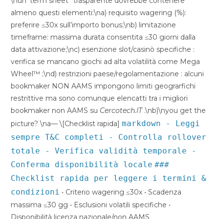
\nun “term sheet” trasparente dovrebbe contenere
almeno questi elementi:\na) requisito wagering (%):
preferire ≤30x sull’importo bonus;\nb) limitazione
timeframe: massima durata consentita ≤30 giorni dalla
data attivazione;\nc) esenzione slot/casinò specifiche :
verifica se mancano giochi ad alta volatilità come Mega
Wheel™ ;\nd) restrizioni paese/regolamentazione : alcuni
bookmaker NON AAMS impongono limiti geograrfichi
restrittive ma sono comunque elencatti tra i migliori
bookmaker non AAMS su
Cercotech.IT
.\nb)\nyou get the
markdown - Leggi
picture? \na— \[Checklist rapida]
sempre T&C completi - Controlla rollover
totale - Verifica validità temporale -
Conferma disponibilità locale
###
Checklist rapida per leggere i termini &
condizioni
• Criterio wagering ≤30x • Scadenza
massima ≤30 gg • Esclusioni volatili specifiche •
Disponibilità licenza nazionale/non AAMS