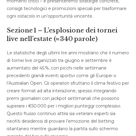
momenti critici – e presenteremo strategie concrete,
consigli tecnologici e promozioni speciali per trasformare
ogni ostacolo in un’opportunità vincente.
Sezione 1 – L’esplosione dei tornei
live nell’estate (≈ 340 parole)
Le statistiche degli ultimi tre anni mostrano che il numero
di tornei live organizzati tra giugno e settembre è
aumentato del 45 %, con picchi nelle settimane
precedenti grandi eventi sportivi come gli Europei o
l’Australian Open. Gli operatori sfruttano il clima festivo per
creare format ad alta interazione, spesso integrando
premi giornalieri con jackpot settimanali che possono
superare i €50 000 per i migliori punteggi complessivi.
Questo flusso continuo attira sia veterani esperti sia
neofiti desiderosi di provare l’emozione del betting
istantaneo mentre guardano la partita sullo schermo