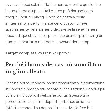
avversaria può subire affaticamento, mentre quello che
ha un giorno di riposo tra i match può riorganizzarsi
meglio. Inoltre, i viaggi lunghi da costa a costa
influenzano la performance dei giocatori chiave,
specialmente nei momenti decisivi della serie. Tenere
traccia di queste variabili permette di anticipare swing di
quote, soprattutto nei mercati over/under e prop.
Target complessivo H2 1:
320 parole
Perché i bonus dei casinò sono il tuo
miglior alleato
I casinò online moderni hanno trasformato la promozione
in un vero e proprio strumento di acquisizione. I bonus più
comuni includono il welcome bonus (spesso una
percentuale del primo deposito), i bonus di ricarica
(offerte ricorrenti su depositi successivi), le free bet