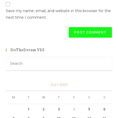
URL
(optional)
Save my name, email, and website in this browser for the
next time I comment.
DoTheDream YDI
JULY 2025
M
T
W
T
F
S
S
1
2
3
4
5
6