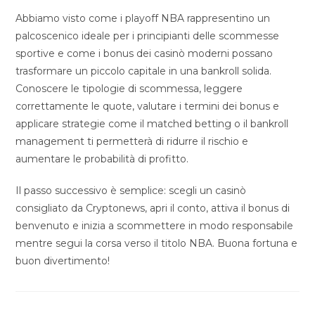
Abbiamo visto come i playoff NBA rappresentino un
palcoscenico ideale per i principianti delle scommesse
sportive e come i bonus dei casinò moderni possano
trasformare un piccolo capitale in una bankroll solida.
Conoscere le tipologie di scommessa, leggere
correttamente le quote, valutare i termini dei bonus e
applicare strategie come il matched betting o il bankroll
management ti permetterà di ridurre il rischio e
aumentare le probabilità di profitto.
Il passo successivo è semplice: scegli un casinò
consigliato da Cryptonews, apri il conto, attiva il bonus di
benvenuto e inizia a scommettere in modo responsabile
mentre segui la corsa verso il titolo NBA. Buona fortuna e
buon divertimento!