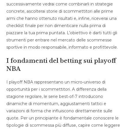
successivamente vedrai come combinarli in strategie
concrete, ascolterai storie di scommettitori alle prime
armi che hanno ottenuto risultati e, infine, riceverai una
checklist finale per non dimenticare nulla prima di
piazzare la tua prima puntata. L’obiettivo è darti tutti gli
strumenti per entrare nel mercato delle scommesse
sportive in modo responsabile, informato e profittevole.
I fondamenti del betting sui playoff
NBA
I playoff NBA rappresentano un micro‑universo di
opportunità per i scommettitori. A differenza della
stagione regolare, le serie best‑of‑7 introducono
dinamiche di momentum, aggiustamenti tattici e
variazioni di forma che influiscono direttamente sulle
quote. Per un principiante è fondamentale conoscere le
tipologie di scommessa più diffuse, capire come leggere