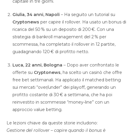
capitale in tre giorni.
Giulia, 34 anni, Napoli
– Ha seguito un tutorial su
Cryptonews
per capire il rollover. Ha usato un bonus di
ricarica del 50 % su un deposito di 200 €. Con una
strategia di bankroll management del 2 % per
scommessa, ha completato il rollover in 12 partite,
guadagnando 120 € di profitto netto.
Luca, 22 anni, Bologna
– Dopo aver confrontato le
offerte su
Cryptonews
, ha scelto un casinò che offre
free bet settimanali. Ha applicato il matched betting
sui mercati “over/under” dei playoff, generando un
profitto costante di 30 € a settimana, che ha poi
reinvestito in scommesse “money‑line” con un
approccio value betting.
Le lezioni chiave da queste storie includono:
Gestione del rollover
– capire quando il bonus è