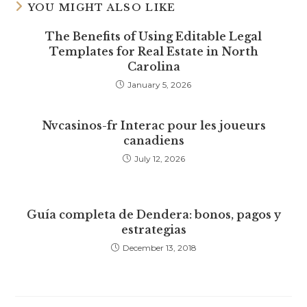
YOU MIGHT ALSO LIKE
The Benefits of Using Editable Legal
Templates for Real Estate in North
Carolina
January 5, 2026
Nvcasinos-fr Interac pour les joueurs
canadiens
July 12, 2026
Guía completa de Dendera: bonos, pagos y
estrategias
December 13, 2018