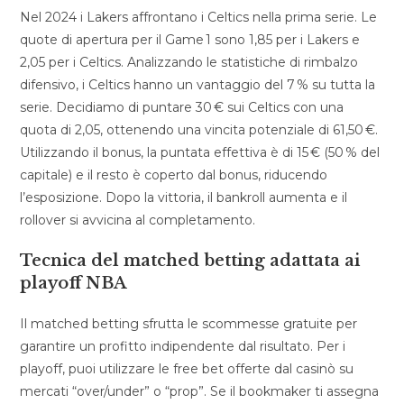
Nel 2024 i Lakers affrontano i Celtics nella prima serie. Le
quote di apertura per il Game 1 sono 1,85 per i Lakers e
2,05 per i Celtics. Analizzando le statistiche di rimbalzo
difensivo, i Celtics hanno un vantaggio del 7 % su tutta la
serie. Decidiamo di puntare 30 € sui Celtics con una
quota di 2,05, ottenendo una vincita potenziale di 61,50 €.
Utilizzando il bonus, la puntata effettiva è di 15 € (50 % del
capitale) e il resto è coperto dal bonus, riducendo
l’esposizione. Dopo la vittoria, il bankroll aumenta e il
rollover si avvicina al completamento.
Tecnica del matched betting adattata ai
playoff NBA
Il matched betting sfrutta le scommesse gratuite per
garantire un profitto indipendente dal risultato. Per i
playoff, puoi utilizzare le free bet offerte dal casinò su
mercati “over/under” o “prop”. Se il bookmaker ti assegna