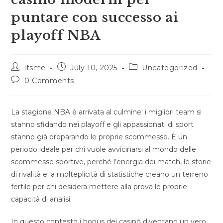
puntare con successo ai
playoff NBA
Post
Post
Post
itsme
July 10, 2025
Uncategorized
author:
published:
category:
Post
0 Comments
comments:
La stagione NBA è arrivata al culmine: i migliori team si
stanno sfidando nei playoff e gli appassionati di sport
stanno già preparando le proprie scommesse. È un
periodo ideale per chi vuole avvicinarsi al mondo delle
scommesse sportive, perché l’energia dei match, le storie
di rivalità e la molteplicità di statistiche creano un terreno
fertile per chi desidera mettere alla prova le proprie
capacità di analisi.
In questo contesto i bonus dei casinò diventano un vero