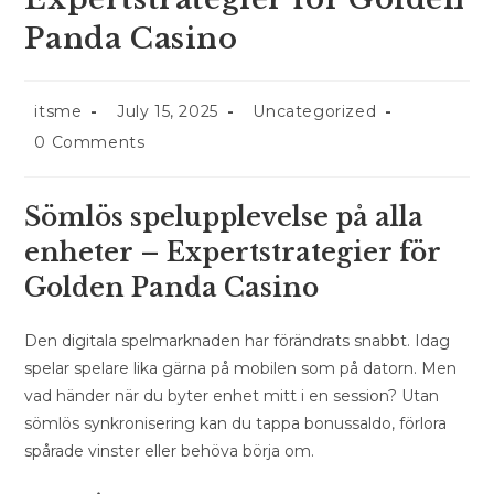
Panda Casino
Post
Post
Post
itsme
July 15, 2025
Uncategorized
author:
published:
category:
Post
0 Comments
comments:
Sömlös spelupplevelse på alla
enheter – Expertstrategier för
Golden Panda Casino
Den digitala spelmarknaden har förändrats snabbt. Idag
spelar spelare lika gärna på mobilen som på datorn. Men
vad händer när du byter enhet mitt i en session? Utan
sömlös synkronisering kan du tappa bonussaldo, förlora
spårade vinster eller behöva börja om.