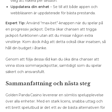
villig att riskera per session.
Uppdatera din enhet
– Se till att både appen och
webbläsaren är uppdaterade för bästa prestanda.
Expert Tip:
Använd “max‑bet”‑knappen när du spelar på
en progressiv jackpot. Detta ökar chansen att trigga
jackpot‑funktionen utan att du missar någon extra
vinstlinje. Kom dock ihåg att detta också ökar insatsen, så
håll din budget i åtanke.
Genom att följa dessa råd kan du öka dina chanser att
vinna stora sommarjackpottar, samtidigt som du spelar
säkert och ansvarsfullt.
Sammanfattning och nästa steg
Golden Panda Casino levererar en sömlös spelupplevelse
över alla enheter. Med en stark licens, snabba uttag och
ett brett spelutbud är det ett av de bästa alternativen för