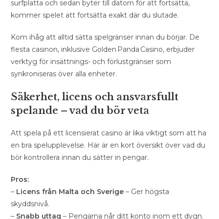
surfplatta och sedan byter till datorn för att fortsätta,
kommer spelet att fortsätta exakt där du slutade.
Kom ihåg att alltid sätta spelgränser innan du börjar. De
flesta casinon, inklusive Golden Panda Casino, erbjuder
verktyg för insättnings- och förlustgränser som
synkroniseras över alla enheter.
Säkerhet, licens och ansvarsfullt
spelande – vad du bör veta
Att spela på ett licensierat casino är lika viktigt som att ha
en bra spelupplevelse. Här är en kort översikt över vad du
bör kontrollera innan du sätter in pengar.
Pros:
–
Licens från Malta och Sverige
– Ger högsta
skyddsnivå.
–
Snabb uttag
– Pengarna når ditt konto inom ett dygn.