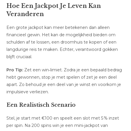
Hoe Een Jackpot Je Leven Kan
Veranderen
Een grote jackpot kan meer betekenen dan alleen
financieel gewin. Het kan de mogelijkheid bieden om
schulden af te lossen, een droomhuis te kopen of een
langdurige reis te maken. Echter, verantwoord gokken
blijft cruciaal.
Pro Tip:
Zet een win‑limiet. Zodra je een bepaald bedrag
hebt gewonnen, stop je met spelen of zet je een deel
apart. Zo behoud je een deel van je winst en voorkom je
impulsieve verliezen.
Een Realistisch Scenario
Stel, je start met €100 en speelt een slot met 5 % inzet
per spin. Na 200 spins win je een mini‑jackpot van