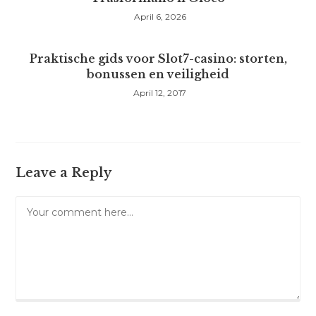
April 6, 2026
Praktische gids voor Slot7-casino: storten,
bonussen en veiligheid
April 12, 2017
Leave a Reply
Comment