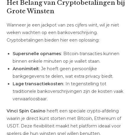
Het Belang van Cryptobetalingen bij
Grote Winsten
Wanneer je een jackpot van zes cijfers wint, wil je niet
weken wachten op een bankoverschrijving.
Cryptobetalingen bieden hier een oplossing:
Supersnelle opnames
: Bitcoin‑transacties kunnen
binnen enkele minuten op je wallet staan.
Anonimiteit
: Je hoeft geen persoonlijke
bankgegevens te delen, wat extra privacy biedt.
Lage transactiekosten
: In tegenstelling tot
traditionele bankoverschrijvingen zijn de kosten vaak
verwaarloosbaar.
Vinci Spin Casino
heeft een speciale crypto‑afdeling
waarin je direct kunt storten met Bitcoin, Ethereum of
USDT. Deze flexibiliteit maakt het platform ideaal voor
spelers die hun winsten snel willen benutten.