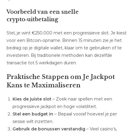
Voorbeeld van een snelle
crypto‑uitbetaling
Stel, je wint €250.000 met een progressieve slot. Je kiest
voor een Bitcoin‑opname. Binnen 15 minuten zie je het
bedrag op je digitale wallet, klaar om te gebruiken of te
investeren. Bij traditionele methoden kan dezelfde
transactie tot 5 werkdagen duren.
Praktische Stappen om Je Jackpot
Kans te Maximaliseren
Kies de juiste slot
– Zoek naar spellen met een
progressieve jackpot en hoge volatiliteit.
Stel een budget in
– Bepaal vooraf hoeveel je per
sessie wilt inzetten.
Gebruik de bonussen verstandig
– Veel casino’s,