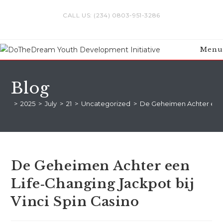
Skip
CALL US: (234) 0803-951-3286
to
content
Menu
Blog
>
2025
>
July
>
21
>
Uncategorized
>
De Geheimen Achter een L
De Geheimen Achter een
Life‑Changing Jackpot bij
Vinci Spin Casino