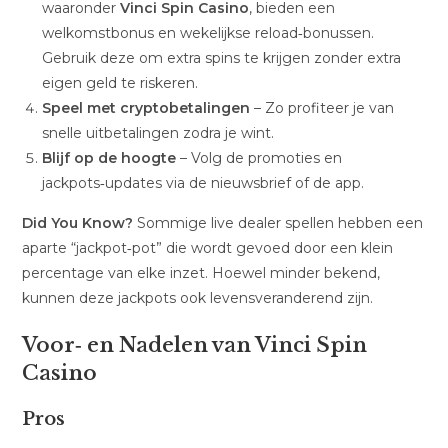
waaronder
Vinci Spin Casino
, bieden een
welkomstbonus en wekelijkse reload‑bonussen.
Gebruik deze om extra spins te krijgen zonder extra
eigen geld te riskeren.
Speel met cryptobetalingen
– Zo profiteer je van
snelle uitbetalingen zodra je wint.
Blijf op de hoogte
– Volg de promoties en
jackpots‑updates via de nieuwsbrief of de app.
Did You Know?
Sommige live dealer spellen hebben een
aparte “jackpot‑pot” die wordt gevoed door een klein
percentage van elke inzet. Hoewel minder bekend,
kunnen deze jackpots ook levensveranderend zijn.
Voor‑ en Nadelen van Vinci Spin
Casino
Pros