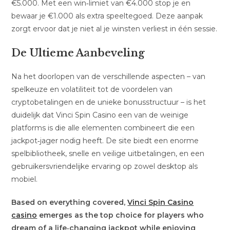
€5.000. Met een win‑limiet van €4.000 stop je en
bewaar je €1.000 als extra speeltegoed. Deze aanpak
zorgt ervoor dat je niet al je winsten verliest in één sessie.
De Ultieme Aanbeveling
Na het doorlopen van de verschillende aspecten – van
spelkeuze en volatiliteit tot de voordelen van
cryptobetalingen en de unieke bonusstructuur – is het
duidelijk dat Vinci Spin Casino een van de weinige
platforms is die alle elementen combineert die een
jackpot‑jager nodig heeft. De site biedt een enorme
spelbibliotheek, snelle en veilige uitbetalingen, en een
gebruikersvriendelijke ervaring op zowel desktop als
mobiel.
Based on everything covered,
Vinci Spin Casino
casino
emerges as the top choice for players who
dream of a life‑changing jackpot while enjoying