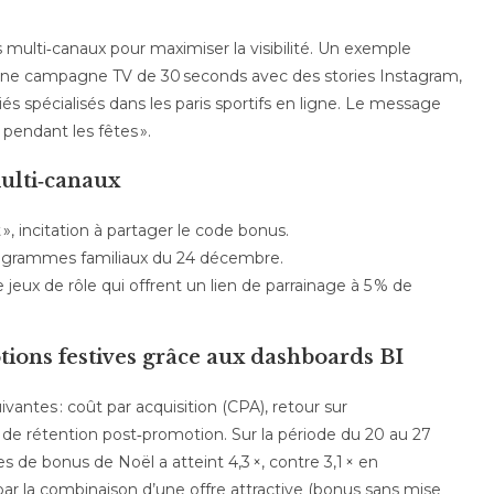
ulti‑canaux pour maximiser la visibilité. Un exemple
 une campagne TV de 30 seconds avec des stories Instagram,
és spécialisés dans les paris sportifs en ligne. Le message
pendant les fêtes ».
ulti‑canaux
», incitation à partager le code bonus.
programmes familiaux du 24 décembre.
e jeux de rôle qui offrent un lien de parrainage à 5 % de
ions festives grâce aux dashboards BI
antes : coût par acquisition (CPA), retour sur
 de rétention post‑promotion. Sur la période du 20 au 27
 bonus de Noël a atteint 4,3 ×, contre 3,1 × en
ar la combinaison d’une offre attractive (bonus sans mise