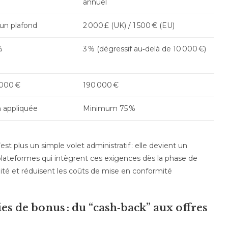
annuel
un plafond
2 000 £ (UK) / 1 500 € (EU)
%
3 % (dégressif au‑delà de 10 000 €)
 000 €
190 000 €
 appliquée
Minimum 75 %
st plus un simple volet administratif : elle devient un
 plateformes qui intègrent ces exigences dès la phase de
ité et réduisent les coûts de mise en conformité
es de bonus : du “cash‑back” aux offres