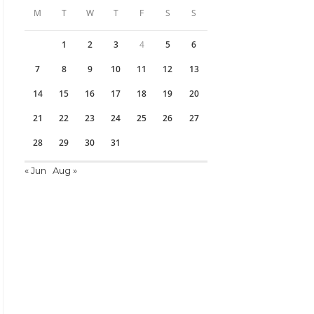
M
T
W
T
F
S
S
1
2
3
4
5
6
7
8
9
10
11
12
13
14
15
16
17
18
19
20
21
22
23
24
25
26
27
28
29
30
31
« Jun
Aug »