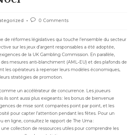
Post
ategorized
0 Comments
y:
comments:
 de réformes législatives qui touche l’ensemble du secteur
ective sur les jeux d’argent responsables a été adoptée,
exigences de la UK Gambling Commission. En parallèle,
 des mesures anti‑blanchiment (AML‑EU) et des plafonds de
ent les opérateurs à repenser leurs modèles économiques,
 leurs stratégies de promotion.
t comme un accélérateur de concurrence. Les joueurs
 ils sont aussi plus exigeants : les bonus de bienvenue
exigences de mise sont comparées point par point, et les
osité pour capter l’attention pendant les fêtes. Pour un
u en ligne, consultez le rapport de The Uma :
e une collection de ressources utiles pour comprendre les