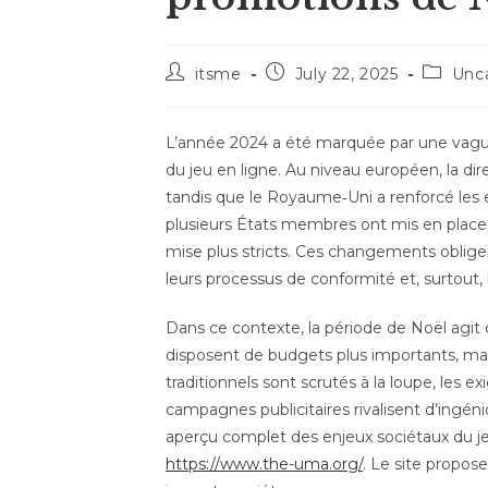
Post
Post
Post
itsme
July 22, 2025
Unc
author:
published:
categor
L’année 2024 a été marquée par une vague
du jeu en ligne. Au niveau européen, la dir
tandis que le Royaume‑Uni a renforcé les 
plusieurs États membres ont mis en place
mise plus stricts. Ces changements oblig
leurs processus de conformité et, surtout,
Dans ce contexte, la période de Noël agi
disposent de budgets plus importants, mais
traditionnels sont scrutés à la loupe, les 
campagnes publicitaires rivalisent d’ingéni
aperçu complet des enjeux sociétaux du je
https://www.the-uma.org/
. Le site propos