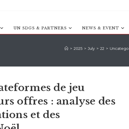
UN SDGS & PARTNERS
NEWS & EVENT
>
2025
>
July
>
22
>
Uncatego
teformes de jeu
rs offres : analyse des
tions et des
Noël