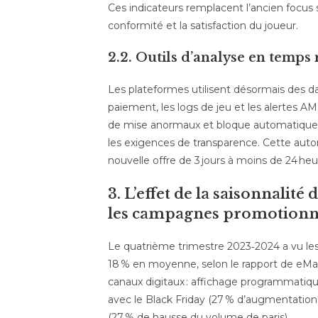
Ces indicateurs remplacent l’ancien focus 
conformité et la satisfaction du joueur.
2.2. Outils d’analyse en temps
Les plateformes utilisent désormais des d
paiement, les logs de jeu et les alertes AM
de mise anormaux et bloque automatiqueme
les exigences de transparence. Cette auto
nouvelle offre de 3 jours à moins de 24 heu
3. L’effet de la saisonnalité
les campagnes promotionn
Le quatrième trimestre 2023‑2024 a vu les 
18 % en moyenne, selon le rapport de eMar
canaux digitaux : affichage programmatique,
avec le Black Friday (27 % d’augmentation 
(27 % de hausse du volume de paris).