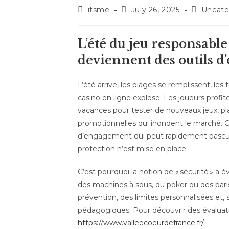
Post
Post
Post
itsme
July 26, 2025
Uncate
author:
published:
category:
L’été du jeu responsabl
deviennent des outils d
L’été arrive, les plages se remplissent, les 
casino en ligne explose. Les joueurs profi
vacances pour tester de nouveaux jeux, plac
promotionnelles qui inondent le marché. Ce
d’engagement qui peut rapidement bascul
protection n’est mise en place.
C’est pourquoi la notion de « sécurité » 
des machines à sous, du poker ou des paris 
prévention, des limites personnalisées et,
pédagogiques. Pour découvrir des évaluation
https://www.valleecoeurdefrance.fr/
.