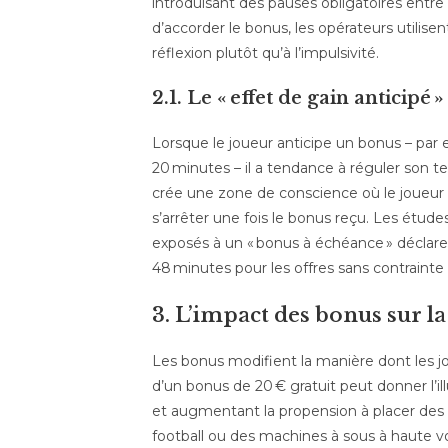
introduisant des pauses obligatoires entre 
d’accorder le bonus, les opérateurs utilis
réflexion plutôt qu’à l’impulsivité.
2.1. Le « effet de gain anticipé 
Lorsque le joueur anticipe un bonus – par e
20 minutes – il a tendance à réguler son te
crée une zone de conscience où le joueur su
s’arrêter une fois le bonus reçu. Les étu
exposés à un « bonus à échéance » déclar
48 minutes pour les offres sans contrainte
3. L’impact des bonus sur l
Les bonus modifient la manière dont les 
d’un bonus de 20 € gratuit peut donner l’il
et augmentant la propension à placer des p
football ou des machines à sous à haute vol