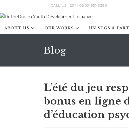
Skip
CALL US: (234) 0803-951-3286
to
content
ABOUT US
OUR WORKS
UN SDGS & PAR
Blog
L’été du jeu res
bonus en ligne 
d’éducation psy