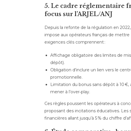
5. Le cadre réglementaire fr
focus sur l’ARJEL/ANJ
Depuis la refonte de la régulation en 2022,
impose aux opérateurs français de mettre 
exigences clés comprennent :
Affichage obligatoire des limites de mi
dépôt).
Obligation d’inclure un lien vers le cen
promotionnelle.
Limitation du bonus sans dépôt à 10 €,
mener à l’over‑play.
Ces règles poussent les opérateurs à conce
proposant des incitations éducatives. Les 
financières allant jusqu’à 5 % du chiffre d’af