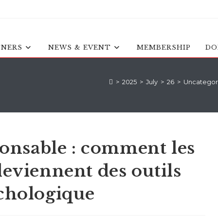
TNERS
NEWS & EVENT
MEMBERSHIP
DO
>
2025
>
July
>
26
>
Uncategor
ponsable : comment les
deviennent des outils
chologique