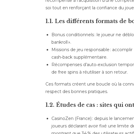
récompense à l’acquisition d’une compéten
soi tout en renforçant la confiance du joue
1.1. Les différents formats de 
Bonus conditionnels : le joueur ne déblo
bankroll ».
Missions de jeu responsable : accomplir
cash‑back supplémentaire.
Récompenses d’auto‑exclusion temporair
de free spins à réutiliser à son retour.
Ces formats créent une boucle où la conn
respect des bonnes pratiques.
1.2. Études de cas : sites qui o
CasinoZen (France) : depuis le lancem
joueurs déclarant avoir fixé une limite
montrant que 34 % des utilisateurs actif