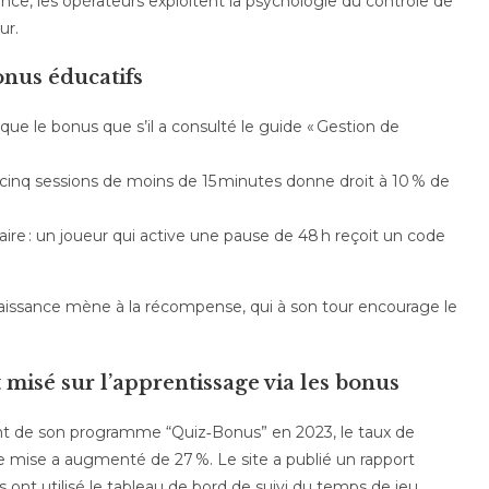
ce, les opérateurs exploitent la psychologie du contrôle de
ur.
bonus éducatifs
que le bonus que s’il a consulté le guide « Gestion de
 cinq sessions de moins de 15 minutes donne droit à 10 % de
e : un joueur qui active une pause de 48 h reçoit un code
aissance mène à la récompense, qui à son tour encourage le
nt misé sur l’apprentissage via les bonus
ent de son programme “Quiz‑Bonus” en 2023, le taux de
 de mise a augmenté de 27 %. Le site a publié un rapport
s ont utilisé le tableau de bord de suivi du temps de jeu,