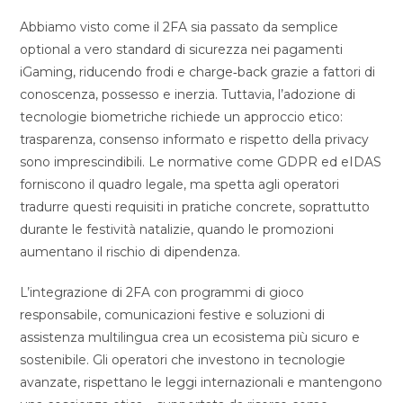
Abbiamo visto come il 2FA sia passato da semplice
optional a vero standard di sicurezza nei pagamenti
iGaming, riducendo frodi e charge‑back grazie a fattori di
conoscenza, possesso e inerzia. Tuttavia, l’adozione di
tecnologie biometriche richiede un approccio etico:
trasparenza, consenso informato e rispetto della privacy
sono imprescindibili. Le normative come GDPR ed eIDAS
forniscono il quadro legale, ma spetta agli operatori
tradurre questi requisiti in pratiche concrete, soprattutto
durante le festività natalizie, quando le promozioni
aumentano il rischio di dipendenza.
L’integrazione di 2FA con programmi di gioco
responsabile, comunicazioni festive e soluzioni di
assistenza multilingua crea un ecosistema più sicuro e
sostenibile. Gli operatori che investono in tecnologie
avanzate, rispettano le leggi internazionali e mantengono