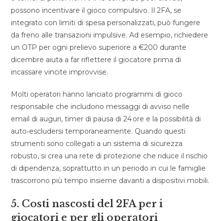
possono incentivare il gioco compulsivo. Il 2FA, se
integrato con limiti di spesa personalizzati, può fungere
da freno alle transazioni impulsive. Ad esempio, richiedere
un OTP per ogni prelievo superiore a €200 durante
dicembre aiuta a far riflettere il giocatore prima di
incassare vincite improvvise.
Molti operatori hanno lanciato programmi di gioco
responsabile che includono messaggi di avviso nelle
email di auguri, timer di pausa di 24 ore e la possibilità di
auto‑escludersi temporaneamente. Quando questi
strumenti sono collegati a un sistema di sicurezza
robusto, si crea una rete di protezione che riduce il rischio
di dipendenza, soprattutto in un periodo in cui le famiglie
trascorrono più tempo insieme davanti a dispositivi mobili.
5. Costi nascosti del 2FA per i
giocatori e per gli operatori