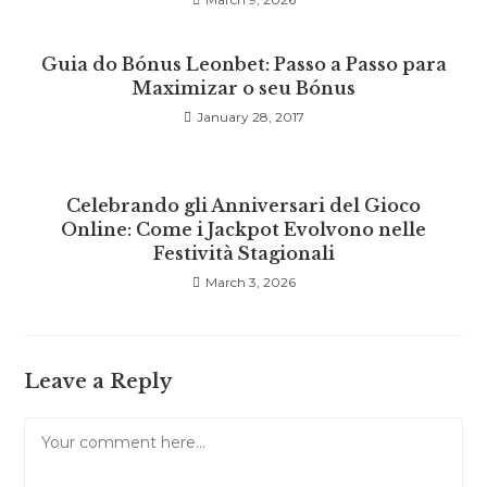
Guia do Bónus Leonbet: Passo a Passo para
Maximizar o seu Bónus
January 28, 2017
Celebrando gli Anniversari del Gioco
Online: Come i Jackpot Evolvono nelle
Festività Stagionali
March 3, 2026
Leave a Reply
Comment