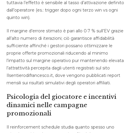
tuttavia l’effetto è sensibile al tasso d’attivazione definito
dall’operatore (es.: trigger dopo ogni terzo win vs ogni
quinto win).​
Il margine d’errore stimato è pari allo 0·7 % sull’EV grazie
all’alto numero di iterazioni; ciò garantisce affidabilità
sufficiente affinché i gestori possano ottimizzare le
proprie offerte promozionali riducendo al minimo
l’impatto sul margine operativo pur mantenendo elevata
l’attrattività percepita dagli utenti registrati sul sito
Ilsentierodifrancesco.it, dove vengono pubblicati report
mensili sui risultati simulativi degli operatori affiliati.​
Psicologia del giocatore e incentivi
dinamici nelle campagne
promozionali
Il reinforcement schedule studia quanto spesso uno