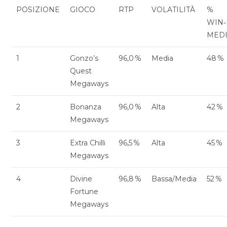
POSIZIONE
GIOCO
RTP
VOLATILITÀ
%
WIN‑
MEDI
1
Gonzo’s
96,0 %
Media
48 %
Quest
Megaways
2
Bonanza
96,0 %
Alta
42 %
Megaways
3
Extra Chilli
96,5 %
Alta
45 %
Megaways
4
Divine
96,8 %
Bassa/Media
52 %
Fortune
Megaways