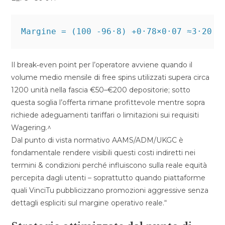
Il break‑even point per l’operatore avviene quando il
volume medio mensile di free spins utilizzati supera circa
1 200 unità nella fascia €50–€200 depositorie; sotto
questa soglia l’offerta rimane profittevole mentre sopra
richiede adeguamenti tariffari o limitazioni sui requisiti
Wagering.^
Dal punto di vista normativo AAMS/ADM/UKGC è
fondamentale rendere visibili questi costi indiretti nei
termini & condizioni perché influiscono sulla reale equità
percepita dagli utenti – soprattutto quando piattaforme
quali VinciTu pubblicizzano promozioni aggressive senza
dettagli espliciti sul margine operativo reale.“​