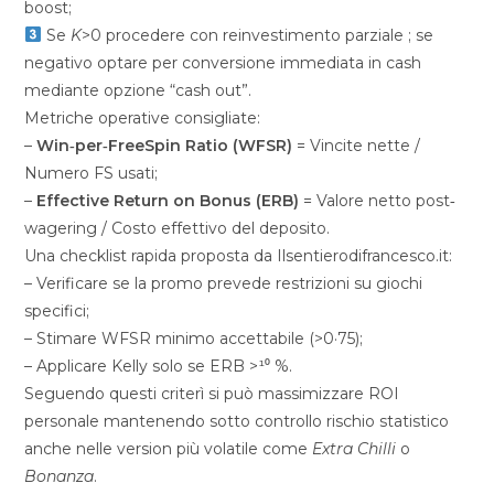
boost;
Se
K
>0 procedere con reinvestimento parziale ; se
negativo optare per conversione immediata in cash
mediante opzione “cash out”.
Metriche operative consigliate:
–
Win‑per‑FreeSpin Ratio (WFSR)
= Vincite nette /
Numero FS usati;
–
Effective Return on Bonus (ERB)
= Valore netto post‐
wagering / Costo effettivo del deposito.
Una checklist rapida proposta da Ilsentierodifrancesco.it:
– Verificare se la promo prevede restrizioni su giochi
specifici;
– Stimare WFSR minimo accettabile (>0·75);
– Applicare Kelly solo se ERB >¹⁰ %.
Seguendo questi criterì si può massimizzare ROI
personale mantenendo sotto controllo rischio statistico
anche nelle version più volatile come
Extra Chilli
o
Bonanza
.​