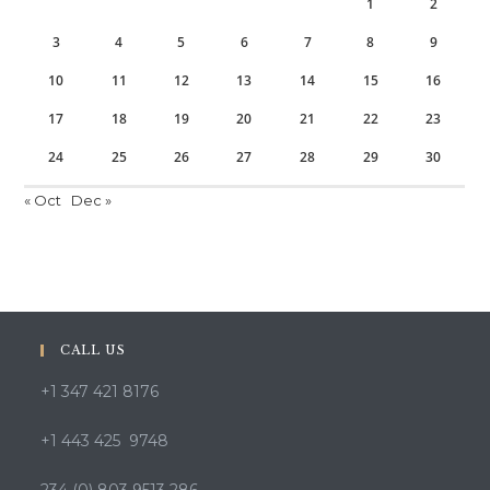
1
2
3
4
5
6
7
8
9
10
11
12
13
14
15
16
17
18
19
20
21
22
23
24
25
26
27
28
29
30
« Oct
Dec »
CALL US
+1 347 421 8176
+1 443 425 9748
234 (0) 803 9513 286