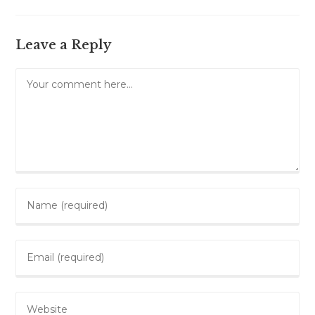
Leave a Reply
Comment
Enter
your
name
Enter
or
your
username
email
to
Enter
address
comment