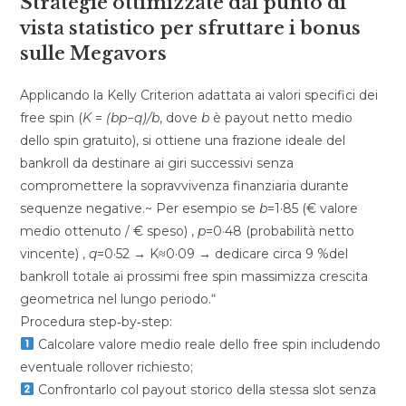
Strategie ottimizzate dal punto di
vista statistico per sfruttare i bonus
sulle Megavors
Applicando la Kelly Criterion adattata ai valori specifici dei
free spin (
K
=
(bp−q)/b
, dove
b
è payout netto medio
dello spin gratuito), si ottiene una frazione ideale del
bankroll da destinare ai giri successivi senza
compromettere la sopravvivenza finanziaria durante
sequenze negative.~ Per esempio se
b
=1·85 (€ valore
medio ottenuto / € speso) ,
p
=0·48 (probabilità netto
vincente) ,
q
=0·52 → K≈0·09 → dedicare circa 9 %del
bankroll totale ai prossimi free spin massimizza crescita
geometrica nel lungo periodo.“​
Procedura step‑by‑step:
Calcolare valore medio reale dello free spin includendo
eventuale rollover richiesto;
Confrontarlo col payout storico della stessa slot senza