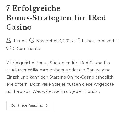
Un
Champion
7 Erfolgreiche
:
Le
Bonus‑Strategien für 1Red
Guide
Ultime
Casino
Des
Sites
De
Jeux
Post
Post
Post
itsme
November 3, 2025
Uncategorized
Selon
La
author:
published:
category:
Post
0 Comments
Surface
comments:
7 Erfolgreiche Bonus‑Strategien für 1Red Casino Ein
attraktiver Willkommensbonus oder ein Bonus ohne
Einzahlung kann den Start ins Online‑Casino erheblich
erleichtern. Doch viele Spieler nutzen diese Angebote
nur halb aus. Was wäre, wenn du jeden Bonus…
7
Continue Reading
Erfolgreiche
Bonus‑Strategien
Für
1Red
Casino