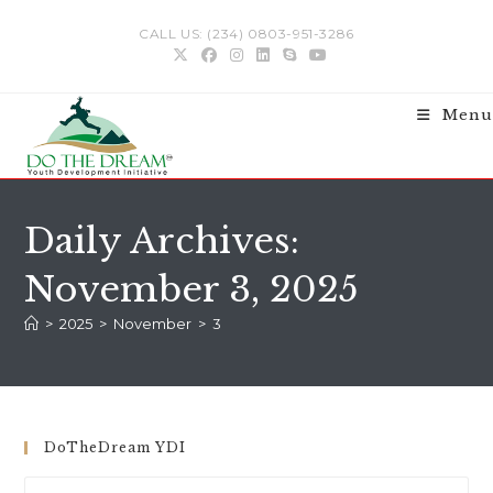
Skip
CALL US: (234) 0803-951-3286
to
content
Menu
Daily Archives:
November 3, 2025
>
2025
>
November
>
3
DoTheDream YDI