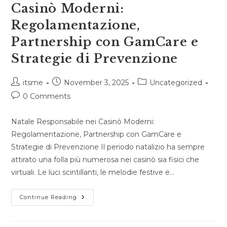
Casinò Moderni:
Regolamentazione,
Partnership con GamCare e
Strategie di Prevenzione
Post
Post
Post
itsme
November 3, 2025
Uncategorized
author:
published:
category:
Post
0 Comments
comments:
Natale Responsabile nei Casinò Moderni:
Regolamentazione, Partnership con GamCare e
Strategie di Prevenzione Il periodo natalizio ha sempre
attirato una folla più numerosa nei casinò sia fisici che
virtuali. Le luci scintillanti, le melodie festive e…
Natale
Continue Reading
Responsabile
Nei
Casinò
Moderni: