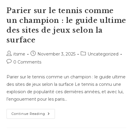
Regolamentazione,
Partnership
Parier sur le tennis comme
Con
GamCare
un champion : le guide ultime
E
Strategie
des sites de jeux selon la
Di
Prevenzione
surface
Post
Post
Post
itsme
November 3, 2025
Uncategorized
author:
published:
category:
Post
0 Comments
comments:
Parier sur le tennis comme un champion : le guide ultime
des sites de jeux selon la surface Le tennis a connu une
explosion de popularité ces dernières années, et avec lui,
l’engouement pour les paris…
Parier
Continue Reading
Sur
Le
Tennis
Comme