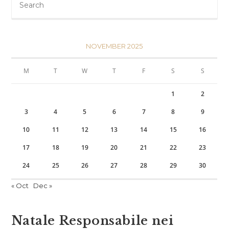
NOVEMBER 2025
M
T
W
T
F
S
S
1
2
3
4
5
6
7
8
9
10
11
12
13
14
15
16
17
18
19
20
21
22
23
24
25
26
27
28
29
30
« Oct
Dec »
Natale Responsabile nei