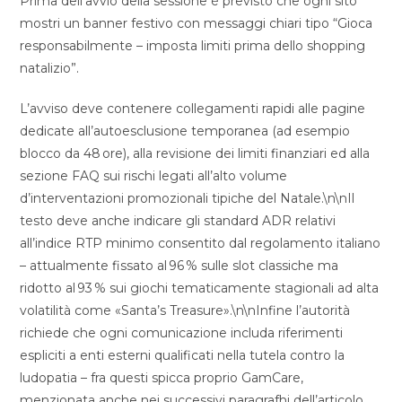
Prima dell’avvio della sessione è previsto che ogni sito
mostri un banner festivo con messaggi chiari tipo “Gioca
responsabilmente – imposta limiti prima dello shopping
natalizio”.
L’avviso deve contenere collegamenti rapidi alle pagine
dedicate all’autoesclusione temporanea (ad esempio
blocco da 48 ore), alla revisione dei limiti finanziari ed alla
sezione FAQ sui rischi legati all’alto volume
d’interventazioni promozionali tipiche del Natale.\n\nIl
testo deve anche indicare gli standard ADR relativi
all’indice RTP minimo consentito dal regolamento italiano
– attualmente fissato al 96 % sulle slot classiche ma
ridotto al 93 % sui giochi tematicamente stagionali ad alta
volatilità come «Santa’s Treasure».\n\nInfine l’autorità
richiede che ogni comunicazione includa riferimenti
espliciti a enti esterni qualificati nella tutela contro la
ludopatia – fra questi spicca proprio GamCare,
menzionata anche nei successivi paragrafhi dell’articolo.