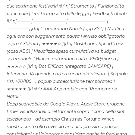
due settimane festiva:\r\n\r\n| Strumento | Funzionalità
principale | Limite imposto dalla legge | Feedback utenti
|\r\n|———–|————————|—————————-|
—————-|\r\n| Promemoria Natali (app XYZ) | Notifica
ogni ora con suggerimento pausa | Avviso obbligatorio
sopra €30/min | ★★★★☆ |\r\n| Dashboard SpendTrack
(casa ABC) | Visualizza spesa cumulativa vs budget
settimanale | Blocco automatico oltre €500/giorno |
★★★☆☆ |\r\n| Bot ElfChat (integrato GAMCARE) |
Intervento IA quando pattern anomalo rilevato | Segnale
risk >70/100 → popup autoesclusione temporanea |
★★★★★ |\r\n\r\n### App mobile con “Promemoria
Natali”
L’app scaricabile da Google Play o Apple Store propone
timer visualizzabili direttamente sopra l’icona della slot
selezionata – ad esempio
Christmas Fortune Wheel
mostra conto alla rovescia fino alla prossima pausa
consigliata.\r\nL’algoritmo considera anche la frequenza