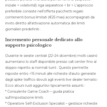
iniziale × volativitá)\ riga separatrice < br > L’approccio
preferibile consiste nell’offerta pacchetti regalo
contenenti bonus limitati (€25 max) accompagnati da
invito diretto all’attivazione automatica dei limiti
giornalieri predefiniti .
Incremento personale dedicato allo
supporto psicologico
Durante le serate centrali (22–24 dicembre) molti casinò
aumentano lo staff disponibile presso call center fino al
doppio rispetto ai normali turnì . Questo permette
risposte entro <15 minuti alle richieste d’aiuto generate
dagli spike traffico dovuti agli eventi live dealer tematic•
Ecco alcuni ruoli aggiuntivi tipicamente assunti :
* Consulente Game Coach – guida pratica
sull’impostazione limiti;
* Operatore Self‑Exclusion Specialist – gestisce richieste