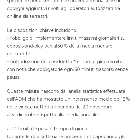
specifiche per dicembre che prevedono una serie di
obblighi aggiuntivi rivolti agli operatori autorizzati sia
on‑line sia terrestri.
Le disposizioni chiave includono:
– l’obbligo di implementare limiti massimi giornalieri su
deposit‑and‑play pari al 30 % della media mensile
dell’utente;
– l’introduzione del cosiddetto “tempo‐di‑gioco limite”
con notifiche obbligatorie ogni 60 minuti trascorsi senza
pausa.
Queste misure nascono dall’analisi statistica effettuata
dall’ADM che ha mostrato un incremento medio del 12 %
nelle vincite nette tra il periodo dal 20 novembre
al 31 dicembre rispetto alla media annuale.
### Limiti di spesa e tempo di gioco
Durante le due settimane precedenti il Capodanno gli