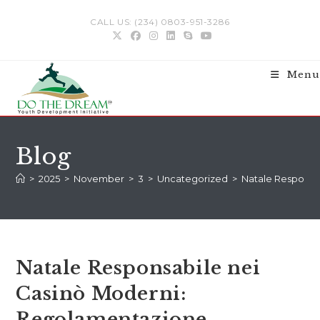
Skip
CALL US: (234) 0803-951-3286
to
content
Menu
Blog
>
2025
>
November
>
3
>
Uncategorized
>
Natale Responsa
Natale Responsabile nei
Casinò Moderni:
Regolamentazione,