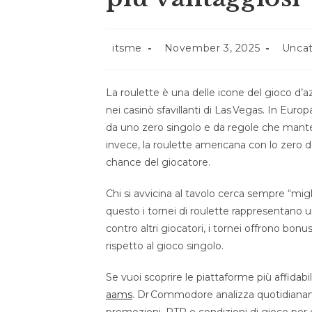
Post
Post
Post
itsme
November 3, 2025
Uncat
author:
published:
catego
La roulette è una delle icone del gioco d’
nei casinò sfavillanti di Las Vegas. In Europ
da uno zero singolo e da regole che mante
invece, la roulette americana con lo zero d
chance del giocatore.
Chi si avvicina al tavolo cerca sempre “migli
questo i tornei di roulette rappresentano un
contro altri giocatori, i tornei offrono bon
rispetto al gioco singolo.
Se vuoi scoprire le piattaforme più affidabili
aams
. Dr Commodore analizza quotidian