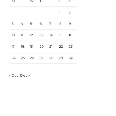
M
T
W
T
F
S
S
1
2
3
4
5
6
7
8
9
10
11
12
13
14
15
16
17
18
19
20
21
22
23
24
25
26
27
28
29
30
« Oct
Dec »