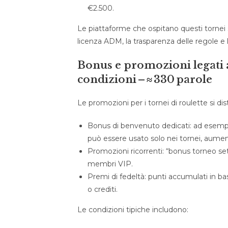
€2.500.
Le piattaforme che ospitano questi torne
licenza ADM, la trasparenza delle regole e l
Bonus e promozioni legati ai
condizioni – ≈ 330 parole
Le promozioni per i tornei di roulette si dis
Bonus di benvenuto dedicati: ad esempio 
può essere usato solo nei tornei, aumenta
Promozioni ricorrenti: “bonus torneo set
membri VIP.
Premi di fedeltà: punti accumulati in ba
o crediti.
Le condizioni tipiche includono: