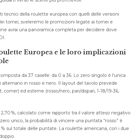
idarti verso le scelte più profittevoli.
 tecnici della roulette europea con quelli delle versioni
 tornei, sveleremo le promozioni legate ai tornei e
 fine avrai una panoramica completa per decidere dove
OI.
Roulette Europea e le loro implicazioni
ole
omposta da 37 caselle: da 0 a 36. Lo zero singolo è l’unica
i alternano in rosso e nero. Il layout del tavolo prevede
t, corner) ed esterne (rosso/nero, pari/dispari, 1‑18/19‑36,
2,70 %, calcolato come rapporto tra il valore atteso negativo
o zero unico, la probabilità di vincere una puntata “rosso” è
0 % sul totale delle puntate. La roulette americana, con i due
 doppio.