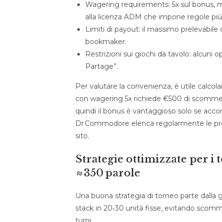
Wagering requirements: 5x sul bonus, m
alla licenza ADM che impone regole più 
Limiti di payout: il massimo prelevabil
bookmaker.
Restrizioni sui giochi da tavolo: alcuni 
Partage”.
Per valutare la convenienza, è utile calcol
con wagering 5x richiede €500 di scommesse
quindi il bonus è vantaggioso solo se ac
Dr Commodore elenca regolarmente le promo
sito.
Strategie ottimizzate per i 
≈ 350 parole
Una buona strategia di torneo parte dalla g
stack in 20‑30 unità fisse, evitando scomm
turni.