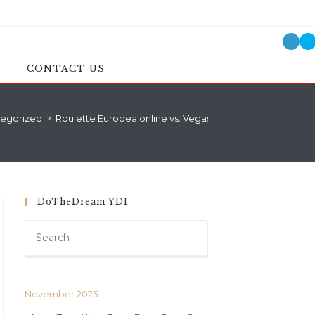
CONTACT US
egorized
>
Roulette Europea online vs. Vegas: perché i tornei nei sit
DoTheDream YDI
November 2025