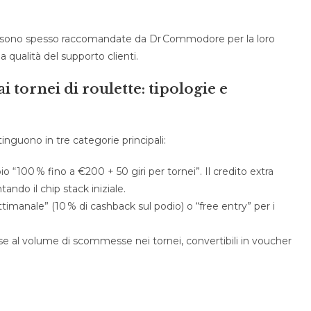
i sono spesso raccomandate da Dr Commodore per la loro
a qualità del supporto clienti.
 tornei di roulette: tipologie e
tinguono in tre categorie principali:
“100 % fino a €200 + 50 giri per tornei”. Il credito extra
ndo il chip stack iniziale.
timanale” (10 % di cashback sul podio) o “free entry” per i
se al volume di scommesse nei tornei, convertibili in voucher