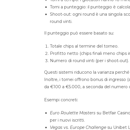
Torni a punteggio: il punteggio è calcolat
Shoot‑out: ogni round è una singola sco
round vinti.
Il punteggio può essere basato su:
Totale chips al termine del torneo.
Profitto netto (chips finali meno chips ini
Numero di round vinti (per i shoot‑out).
Questi sistemi riducono la varianza perché 
Inoltre, i tornei offrono bonus di ingresso
da €100 a €5.000, a seconda del numero di
Esempi concreti:
Euro Roulette Masters
su Betfair Casino
per i nuovi iscritti.
Vegas vs. Europe Challenge
su Unibet Li