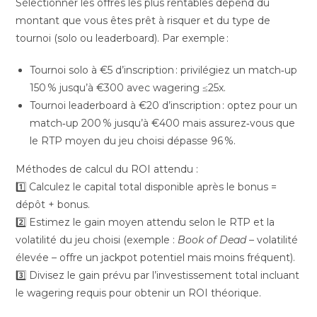
Sélectionner les offres les plus rentables dépend du
montant que vous êtes prêt à risquer et du type de
tournoi (solo ou leaderboard). Par exemple :
Tournoi solo à €5 d’inscription : privilégiez un match‑up
150 % jusqu’à €300 avec wagering ≤25x.
Tournoi leaderboard à €20 d’inscription : optez pour un
match‑up 200 % jusqu’à €400 mais assurez‑vous que
le RTP moyen du jeu choisi dépasse 96 %.
Méthodes de calcul du ROI attendu :
1️⃣ Calculez le capital total disponible après le bonus =
dépôt + bonus.
2️⃣ Estimez le gain moyen attendu selon le RTP et la
volatilité du jeu choisi (exemple :
Book of Dead
– volatilité
élevée – offre un jackpot potentiel mais moins fréquent).
3️⃣ Divisez le gain prévu par l’investissement total incluant
le wagering requis pour obtenir un ROI théorique.