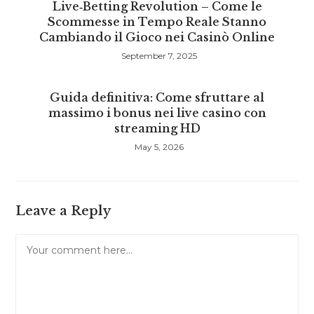
Live‑Betting Revolution – Come le
Scommesse in Tempo Reale Stanno
Cambiando il Gioco nei Casinò Online
September 7, 2025
Guida definitiva: Come sfruttare al
massimo i bonus nei live casino con
streaming HD
May 5, 2026
Leave a Reply
Comment