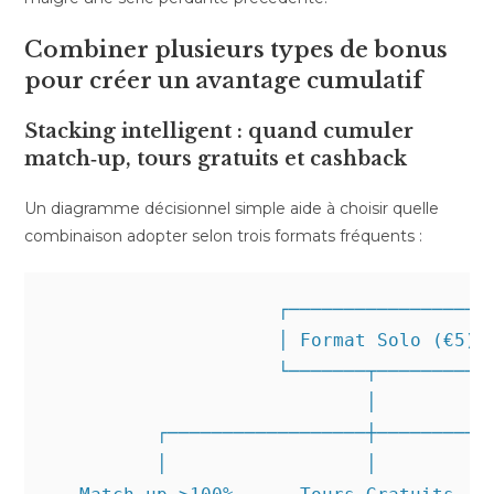
Combiner plusieurs types de bonus
pour créer un avantage cumulatif
Stacking intelligent : quand cumuler
match‑up, tours gratuits et cashback
Un diagramme décisionnel simple aide à choisir quelle
combinaison adopter selon trois formats fréquents :
                     ┌───────────────────
                     │ Format Solo (€5)  
                     └───────┬───────────
                             │

          ┌──────────────────┼───────────
          │                  │           