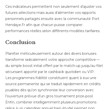
Ces indicateurs permettent non seulement d’ajuster vos
futures sélections mais aussi d’alimenter vos rapports
personnels partagés ensuite avec la communauté Port
Hendaye.Fr afin que chacun puisse comparer
performances réelles selon différents modèles tarifaires.
Conclusion
Planifier méticuleusement autour des divers bonuses
transforme radicalement votre approche compétitive —
du simple boost initial offert par le match‑up jusqu’au filet
sécurisant apporté par le cashback quotidien ou VIP.
Les programmes fidélité constituent quant à eux une
source permanente qui se traduit rapidement en crédits
jouables dès qu’on synchronise leur conversion avec
l’ouverture prévue d’un gros tournament prize‐pool.
Enfin, combiner intelligemment plusieurs promotions
grâce à un calendrier annuel bien étudié permet non