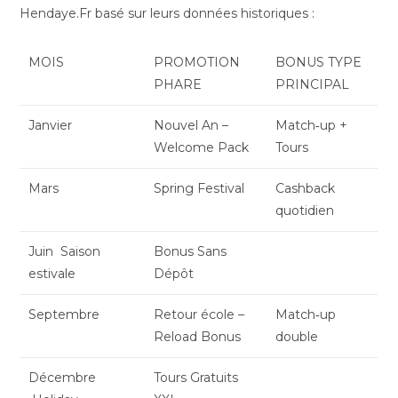
Hendaye.Fr basé sur leurs données historiques :
MOIS
PROMOTION
BONUS TYPE
PHARE
PRINCIPAL
Janvier
Nouvel An –
Match‑up +
Welcome Pack
Tours
Mars
Spring Festival
Cashback
quotidien
Juin Saison
Bonus Sans
estivale
Dépôt
Septembre
Retour école –
Match‑up
Reload Bonus
double
Décembre
Tours Gratuits