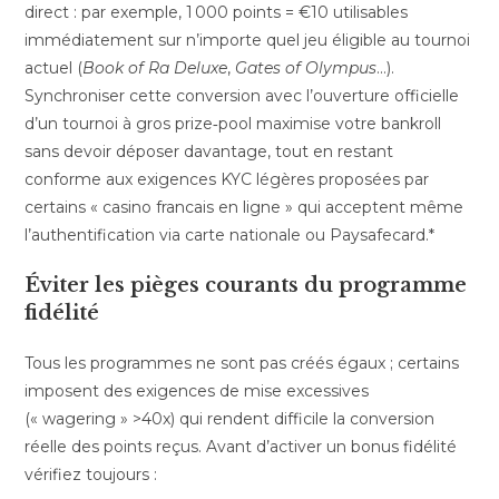
direct : par exemple, 1 000 points = €10 utilisables
immédiatement sur n’importe quel jeu éligible au tournoi
actuel (
Book of Ra Deluxe
,
Gates of Olympus
…).
Synchroniser cette conversion avec l’ouverture officielle
d’un tournoi à gros prize‑pool maximise votre bankroll
sans devoir déposer davantage, tout en restant
conforme aux exigences KYC légères proposées par
certains « casino francais en ligne » qui acceptent même
l’authentification via carte nationale ou Paysafecard.*
Éviter les pièges courants du programme
fidélité
Tous les programmes ne sont pas créés égaux ; certains
imposent des exigences de mise excessives
(« wagering » >40x) qui rendent difficile la conversion
réelle des points reçus. Avant d’activer un bonus fidélité
vérifiez toujours :