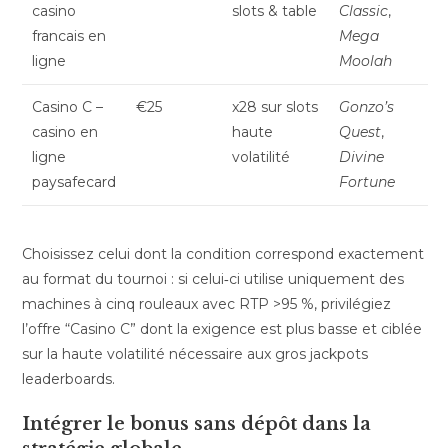
casino
slots & table
Classic
,
francais en
Mega
ligne
Moolah
Casino C –
€25
x28 sur slots
Gonzo’s
casino en
haute
Quest
,
ligne
volatilité
Divine
paysafecard
Fortune
Choisissez celui dont la condition correspond exactement
au format du tournoi : si celui‑ci utilise uniquement des
machines à cinq rouleaux avec RTP >95 %, privilégiez
l’offre “Casino C” dont la exigence est plus basse et ciblée
sur la haute volatilité nécessaire aux gros jackpots
leaderboards.
Intégrer le bonus sans dépôt dans la