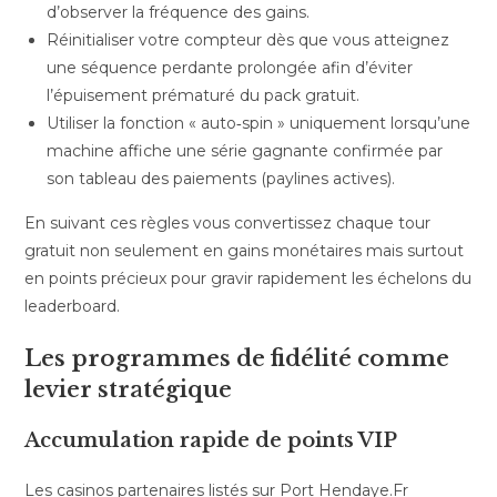
d’observer la fréquence des gains.
Réinitialiser votre compteur dès que vous atteignez
une séquence perdante prolongée afin d’éviter
l’épuisement prématuré du pack gratuit.
Utiliser la fonction « auto‑spin » uniquement lorsqu’une
machine affiche une série gagnante confirmée par
son tableau des paiements (paylines actives).
En suivant ces règles vous convertissez chaque tour
gratuit non seulement en gains monétaires mais surtout
en points précieux pour gravir rapidement les échelons du
leaderboard.
Les programmes de fidélité comme
levier stratégique
Accumulation rapide de points VIP
Les casinos partenaires listés sur Port Hendaye.Fr