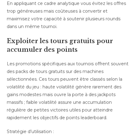
En appliquant ce cadre analytique vous évitez les offres
trop généreuses mais coûteuses à convertir et
maximisez votre capacité à soutenir plusieurs rounds
dans un même tournoi.
Exploiter les tours gratuits pour
accumuler des points
Les promotions spécifiques aux tournois offrent souvent
des packs de tours gratuits sur des machines
sélectionnées. Ces tours peuvent être classés selon la
volatilité du jeu : haute volatilité génère rarement des
gains modestes mais ouvre la porte à des jackpots
massifs ; faible volatilité assure une accumulation
régulière de petites victoires utiles pour atteindre
rapidement les objectifs de points leaderboard.
Stratégie d’utilisation :