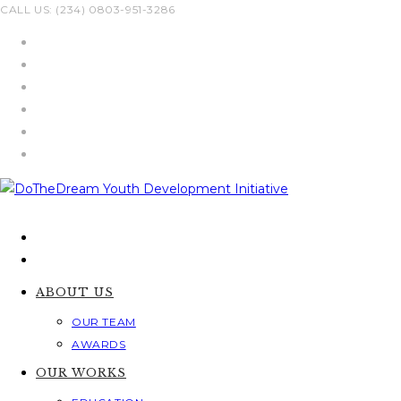
Skip
CALL US: (234) 0803-951-3286
to
content
ABOUT US
OUR TEAM
AWARDS
OUR WORKS