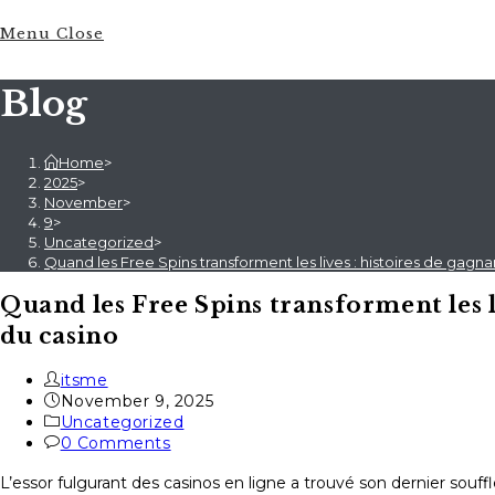
Menu
Close
Blog
Home
>
2025
>
November
>
9
>
Uncategorized
>
Quand les Free Spins transforment les lives : histoires de gagna
Quand les Free Spins transforment les li
du casino
Post
itsme
author:
Post
November 9, 2025
published:
Post
Uncategorized
category:
Post
0 Comments
comments:
L’essor fulgurant des casinos en ligne a trouvé son dernier souffle