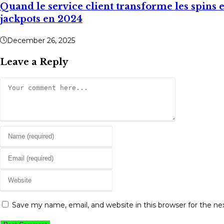
Quand le service client transforme les spins e
jackpots en 2024
December 26, 2025
Leave a Reply
Comment
Enter
your
Enter
name
your
or
Enter
email
username
your
address
to
website
to
Save my name, email, and website in this browser for the n
comment
URL
comment