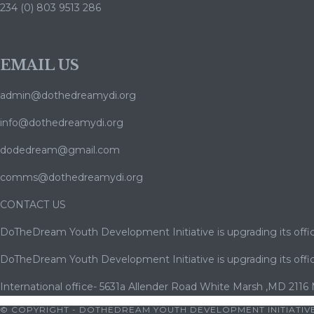
234 (0) 803 9513 286
EMAIL US
admin@dothedreamydi.org
info@dothedreamydi.org
dodedream@gmail.com
comms@dothedreamydi.org
CONTACT US
DoTheDream Youth Development Initiative is upgrading its offic
DoTheDream Youth Development Initiative is upgrading its offic
International office- 5631a Allender Road White Marsh ,MD 2116
© COPYRIGHT - DOTHEDREAM YOUTH DEVELOPMENT INITIATIVE