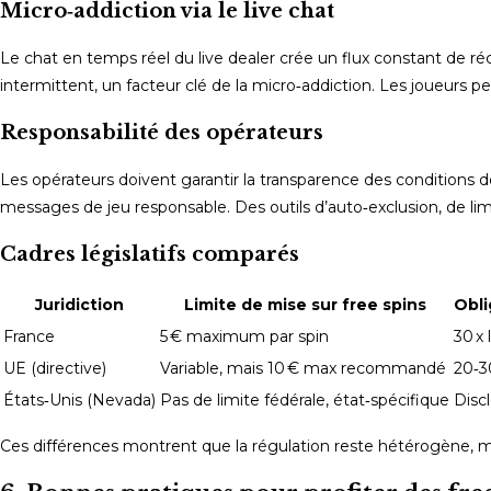
Micro‑addiction via le live chat
Le chat en temps réel du live dealer crée un flux constant de ré
intermittent, un facteur clé de la micro‑addiction. Les joueurs 
Responsabilité des opérateurs
Les opérateurs doivent garantir la transparence des conditions d
messages de jeu responsable. Des outils d’auto‑exclusion, de lim
Cadres législatifs comparés
Juridiction
Limite de mise sur free spins
Obli
France
5 € maximum par spin
30 x 
UE (directive)
Variable, mais 10 € max recommandé
20‑3
États‑Unis (Nevada)
Pas de limite fédérale, état‑spécifique
Disc
Ces différences montrent que la régulation reste hétérogène, m