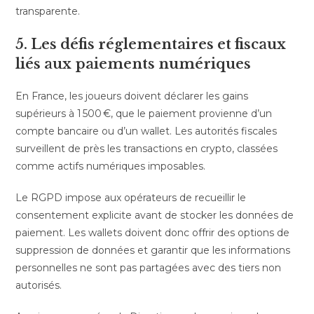
transparente.
5. Les défis réglementaires et fiscaux
liés aux paiements numériques
En France, les joueurs doivent déclarer les gains
supérieurs à 1 500 €, que le paiement provienne d’un
compte bancaire ou d’un wallet. Les autorités fiscales
surveillent de près les transactions en crypto, classées
comme actifs numériques imposables.
Le RGPD impose aux opérateurs de recueillir le
consentement explicite avant de stocker les données de
paiement. Les wallets doivent donc offrir des options de
suppression de données et garantir que les informations
personnelles ne sont pas partagées avec des tiers non
autorisés.