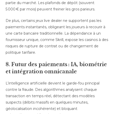
partie du marché. Les plafonds de dépôt (souvent
5 000 € par mois) peuvent freiner les gros parieurs.
De plus, certains jeux live dealer ne supportent pas les
paiements instantanés, obligeant les joueurs à recourir à
une carte bancaire traditionnelle. La dépendance à un
fournisseur unique, comme Skrill, expose les casinos à des
risques de rupture de contrat ou de changement de
politique tarifaire.
8. Futur des paiements : IA, biométrie
et intégration omnicanale
L’intelligence artificielle devient le garde‑fou principal
contre la fraude. Des algorithmes analysent chaque
transaction en temps réel, détectant des modèles
suspects (débits massifs en quelques minutes,
géolocalisation incohérente) et bloquant