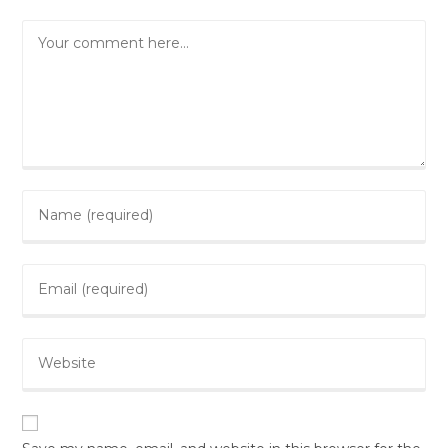
Comment
Enter
your
name
Enter
or
your
username
email
to
Enter
address
comment
your
to
website
comment
URL