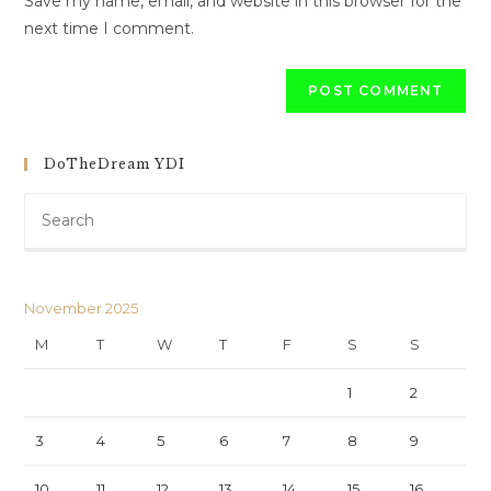
(optional)
Save my name, email, and website in this browser for the
next time I comment.
DoTheDream YDI
November 2025
M
T
W
T
F
S
S
1
2
3
4
5
6
7
8
9
10
11
12
13
14
15
16