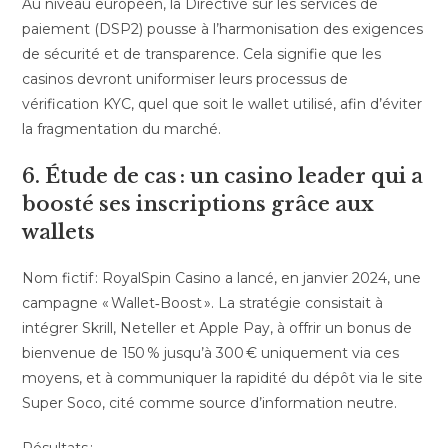
Au niveau européen, la Directive sur les services de
paiement (DSP2) pousse à l’harmonisation des exigences
de sécurité et de transparence. Cela signifie que les
casinos devront uniformiser leurs processus de
vérification KYC, quel que soit le wallet utilisé, afin d’éviter
la fragmentation du marché.
6. Étude de cas : un casino leader qui a
boosté ses inscriptions grâce aux
wallets
Nom fictif : RoyalSpin Casino a lancé, en janvier 2024, une
campagne « Wallet‑Boost ». La stratégie consistait à
intégrer Skrill, Neteller et Apple Pay, à offrir un bonus de
bienvenue de 150 % jusqu’à 300 € uniquement via ces
moyens, et à communiquer la rapidité du dépôt via le site
Super Soco, cité comme source d’information neutre.
Résultats :