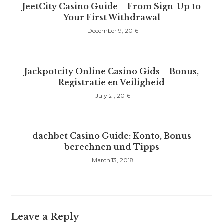
JeetCity Casino Guide – From Sign-Up to
Your First Withdrawal
December 9, 2016
Jackpotcity Online Casino Gids – Bonus,
Registratie en Veiligheid
July 21, 2016
dachbet Casino Guide: Konto, Bonus
berechnen und Tipps
March 13, 2018
Leave a Reply