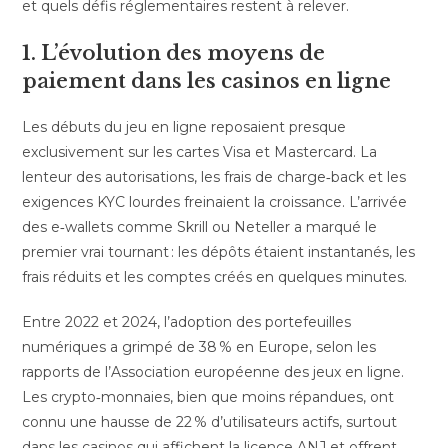
et quels défis réglementaires restent à relever.
1. L’évolution des moyens de
paiement dans les casinos en ligne
Les débuts du jeu en ligne reposaient presque
exclusivement sur les cartes Visa et Mastercard. La
lenteur des autorisations, les frais de charge‑back et les
exigences KYC lourdes freinaient la croissance. L’arrivée
des e‑wallets comme Skrill ou Neteller a marqué le
premier vrai tournant : les dépôts étaient instantanés, les
frais réduits et les comptes créés en quelques minutes.
Entre 2022 et 2024, l’adoption des portefeuilles
numériques a grimpé de 38 % en Europe, selon les
rapports de l’Association européenne des jeux en ligne.
Les crypto‑monnaies, bien que moins répandues, ont
connu une hausse de 22 % d’utilisateurs actifs, surtout
dans les casinos qui affichent la licence ANJ et offrent