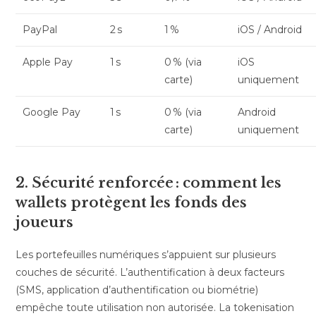
PayPal
2 s
1 %
iOS / Android
Apple Pay
1 s
0 % (via
iOS
carte)
uniquement
Google Pay
1 s
0 % (via
Android
carte)
uniquement
2. Sécurité renforcée : comment les
wallets protègent les fonds des
joueurs
Les portefeuilles numériques s’appuient sur plusieurs
couches de sécurité. L’authentification à deux facteurs
(SMS, application d’authentification ou biométrie)
empêche toute utilisation non autorisée. La tokenisation