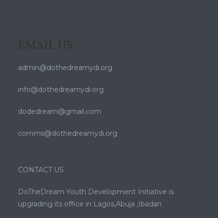
EMAIL US
admin@dothedreamydi.org
info@dothedreamydi.org
dodedream@gmail.com
comms@dothedreamydi.org
CONTACT US
DoTheDream Youth Development Initiative is
upgrading its office in Lagos,Abuja ,Ibadan