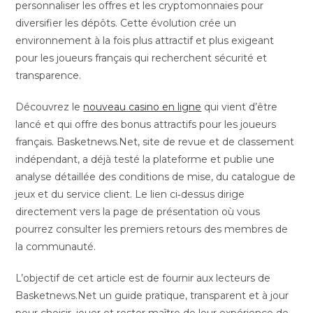
personnaliser les offres et les cryptomonnaies pour
diversifier les dépôts. Cette évolution crée un
environnement à la fois plus attractif et plus exigeant
pour les joueurs français qui recherchent sécurité et
transparence.
Découvrez le
nouveau casino en ligne
qui vient d’être
lancé et qui offre des bonus attractifs pour les joueurs
français. Basketnews.Net, site de revue et de classement
indépendant, a déjà testé la plateforme et publie une
analyse détaillée des conditions de mise, du catalogue de
jeux et du service client. Le lien ci‑dessus dirige
directement vers la page de présentation où vous
pourrez consulter les premiers retours des membres de
la communauté.
L’objectif de cet article est de fournir aux lecteurs de
Basketnews.Net un guide pratique, transparent et à jour