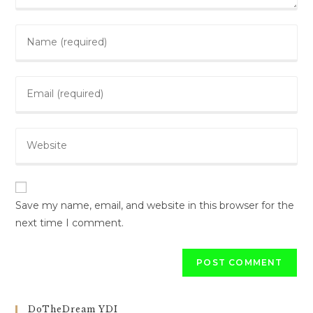
Enter
your
name
Enter
or
your
username
email
to
Enter
address
comment
your
to
website
comment
URL
(optional)
Save my name, email, and website in this browser for the
next time I comment.
DoTheDream YDI