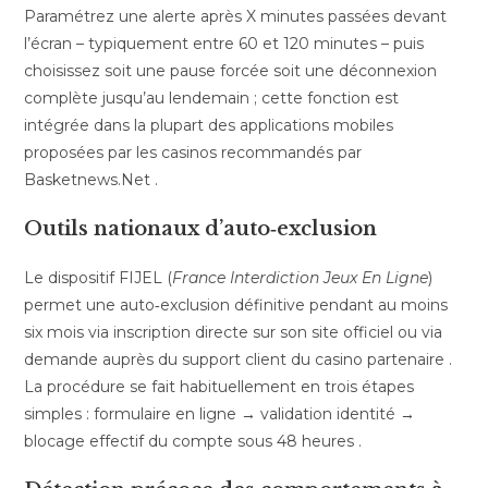
Paramétrez une alerte après X minutes passées devant
l’écran – typiquement entre 60 et 120 minutes – puis
choisissez soit une pause forcée soit une déconnexion
complète jusqu’au lendemain ; cette fonction est
intégrée dans la plupart des applications mobiles
proposées par les casinos recommandés par
Basketnews.Net .
Outils nationaux d’auto‑exclusion
Le dispositif FIJEL (
France Interdiction Jeux En Ligne
)
permet une auto‑exclusion définitive pendant au moins
six mois via inscription directe sur son site officiel ou via
demande auprès du support client du casino partenaire .
La procédure se fait habituellement en trois étapes
simples : formulaire en ligne → validation identité →
blocage effectif du compte sous 48 heures .