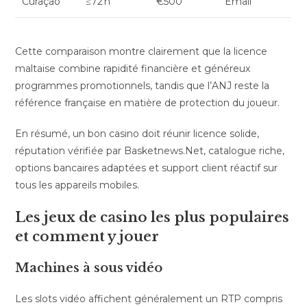
Curaçao
≤72 h
€500
Email
Cette comparaison montre clairement que la licence
maltaise combine rapidité financière et généreux
programmes promotionnels, tandis que l’ANJ reste la
référence française en matière de protection du joueur.
En résumé, un bon casino doit réunir licence solide,
réputation vérifiée par Basketnews.Net, catalogue riche,
options bancaires adaptées et support client réactif sur
tous les appareils mobiles.
Les jeux de casino les plus populaires
et comment y jouer
Machines à sous vidéo
Les slots vidéo affichent généralement un RTP compris