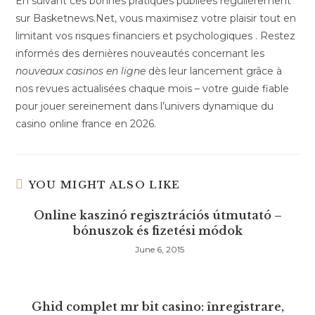
En suivant ces bonnes pratiques publiées régulièrement
sur Basketnews.Net, vous maximisez votre plaisir tout en
limitant vos risques financiers et psychologiques . Restez
informés des dernières nouveautés concernant les
nouveaux casinos en ligne
dès leur lancement grâce à
nos revues actualisées chaque mois – votre guide fiable
pour jouer sereinement dans l’univers dynamique du
casino online france en 2026.​
YOU MIGHT ALSO LIKE
Online kaszinó regisztrációs útmutató –
bónuszok és fizetési módok
June 6, 2015
Ghid complet mr bit casino: înregistrare,