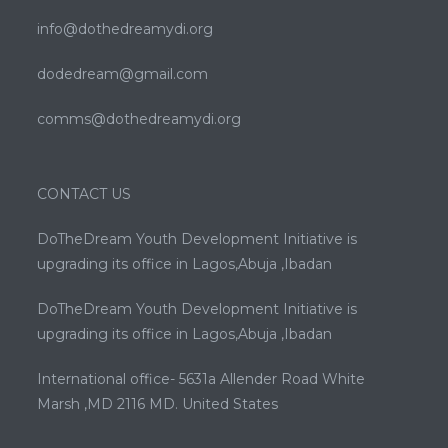
info@dothedreamydi.org
dodedream@gmail.com
comms@dothedreamydi.org
CONTACT US
DoTheDream Youth Development Initiative is
upgrading its office in Lagos,Abuja ,Ibadan
DoTheDream Youth Development Initiative is
upgrading its office in Lagos,Abuja ,Ibadan
International office- 5631a Allender Road White
Marsh ,MD 2116 MD. United States