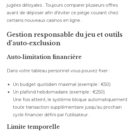
jugées déloyales . Toujours comparer plusieurs offres
avant de déposer afin d’éviter ce piège courant chez
certains nouveaux casinos en ligne .
Gestion responsable du jeu et outils
d’auto‑exclusion
Auto‑limitation financière
Dans votre tableau personnel vous pouvez fixer :
Un budget quotidien maximal (exemple : €50)
Un plafond hebdomadaire (exemple : €250)
Une fois atteint, le système bloque automatiquement
toute transaction supplémentaire jusqu’au prochain
cycle financier défini par l’utilisateur .
Limite temporelle