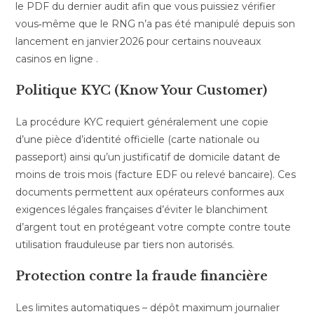
le PDF du dernier audit afin que vous puissiez vérifier
vous‑même que le RNG n’a pas été manipulé depuis son
lancement en janvier 2026 pour certains nouveaux
casinos en ligne .
Politique KYC (Know Your Customer)
La procédure KYC requiert généralement une copie
d’une pièce d’identité officielle (carte nationale ou
passeport) ainsi qu’un justificatif de domicile datant de
moins de trois mois (facture EDF ou relevé bancaire). Ces
documents permettent aux opérateurs conformes aux
exigences légales françaises d’éviter le blanchiment
d’argent tout en protégeant votre compte contre toute
utilisation frauduleuse par tiers non autorisés.
Protection contre la fraude financière
Les limites automatiques – dépôt maximum journalier