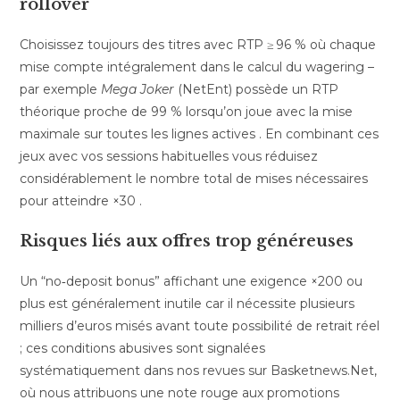
rollover
Choisissez toujours des titres avec RTP ≥ 96 % où chaque
mise compte intégralement dans le calcul du wagering –
par exemple
Mega Joker
(NetEnt) possède un RTP
théorique proche de 99 % lorsqu’on joue avec la mise
maximale sur toutes les lignes actives . En combinant ces
jeux avec vos sessions habituelles vous réduisez
considérablement le nombre total de mises nécessaires
pour atteindre ×30 .
Risques liés aux offres trop généreuses
Un “no‑deposit bonus” affichant une exigence ×200 ou
plus est généralement inutile car il nécessite plusieurs
milliers d’euros misés avant toute possibilité de retrait réel
; ces conditions abusives sont signalées
systématiquement dans nos revues sur Basketnews.Net,
où nous attribuons une note rouge aux promotions