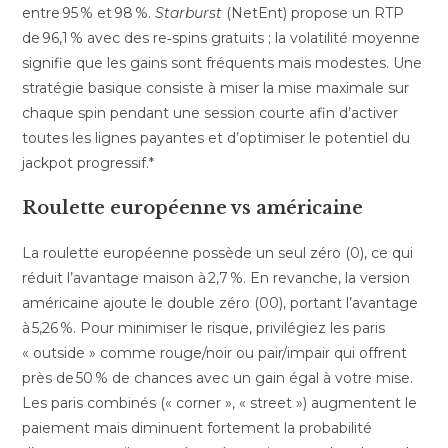
entre 95 % et 98 %.
Starburst
(NetEnt) propose un RTP
de 96,1 % avec des re‑spins gratuits ; la volatilité moyenne
signifie que les gains sont fréquents mais modestes. Une
stratégie basique consiste à miser la mise maximale sur
chaque spin pendant une session courte afin d’activer
toutes les lignes payantes et d’optimiser le potentiel du
jackpot progressif.*
Roulette européenne vs américaine
La roulette européenne possède un seul zéro (0), ce qui
réduit l’avantage maison à 2,7 %. En revanche, la version
américaine ajoute le double zéro (00), portant l’avantage
à 5,26 %. Pour minimiser le risque, privilégiez les paris
« outside » comme rouge/noir ou pair/impair qui offrent
près de 50 % de chances avec un gain égal à votre mise.
Les paris combinés (« corner », « street ») augmentent le
paiement mais diminuent fortement la probabilité