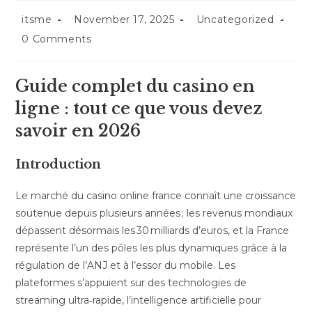
Post
Post
Post
itsme
November 17, 2025
Uncategorized
author:
published:
category:
Post
0 Comments
comments:
Guide complet du casino en
ligne : tout ce que vous devez
savoir en 2026
Introduction
Le marché du casino online france connaît une croissance
soutenue depuis plusieurs années ; les revenus mondiaux
dépassent désormais les 30 milliards d’euros, et la France
représente l’un des pôles les plus dynamiques grâce à la
régulation de l’ANJ et à l’essor du mobile. Les
plateformes s’appuient sur des technologies de
streaming ultra‑rapide, l’intelligence artificielle pour