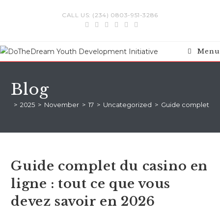
Skip
CALL US: (234) 0803-951-3286
to
content
Menu
Blog
>
2025
>
November
>
17
>
Uncategorized
>
Guide complet du c
Guide complet du casino en
ligne : tout ce que vous
devez savoir en 2026