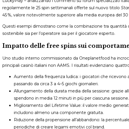
LuckyPlay – analizzando i commenti su forum specializzati italiane
regolarmente le 25 spin settimanali offerte sul nuovo titolo
Sta
45 %, valore notevolmente superiore alla media europea del 30
Questi esempi dimostrano come la combinazione tra quantità consi
sostenibile sia per l’operatore sia per il giocatore esperto.
Impatto delle free spins sui comportame
Uno studio interno commissionato da Oneplanetfood ha incrociat
principali casinò italiani non AAMS. I risultati evidenziano quattro 
Aumento della frequenza ludica: i giocatori che ricevono 
passando da circa 3 a 4–5 giochi giornalieri.
Allungamento della durata media della sessione: grazie alle gir
spendono in media 12 minuti in più per ciascuna sessione.
Miglioramento del Lifetime Value: il valore medio generato
includono almeno una componente gratuita.
Riduzione della propensione all’abbandono: la percentuale 
periodiche di creare legami emotivi col brand.