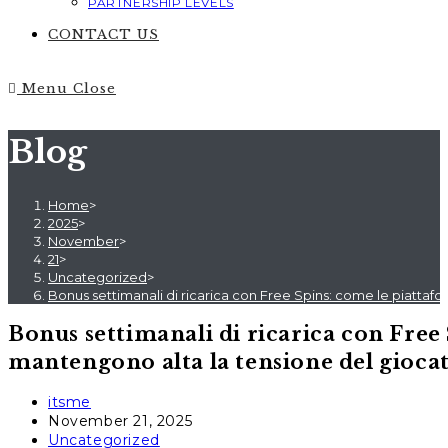
PARTNERSHIP LEVELS
CONTACT US
Menu
Close
Blog
Home
>
2025
>
November
>
21
>
Uncategorized
>
Bonus settimanali di ricarica con Free Spins: come le piattafo
Bonus settimanali di ricarica con Free 
mantengono alta la tensione del gioca
Post
itsme
author:
Post
November 21, 2025
published:
Post
Uncategorized