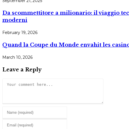
September 21, 2025
Da scommettitore a milionario: il viaggio tec
moderni
February 19, 2026
Quand la Coupe du Monde envahit les casinos 
March 10, 2026
Leave a Reply
Comment
Enter
your
Enter
name