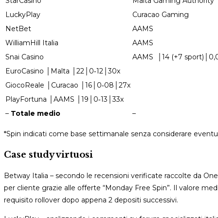
StarCasinò
Malta Gaming Authority
LuckyPlay
Curacao Gaming
NetBet
AAMS
WilliamHill Italia
AAMS
Snai Casino
AAMS │14 (+7 sport)│0,
EuroCasino │Malta │22│0‑12│30x
GiocoReale │Curacao │16│0‑08│27x
PlayFortuna │AAMS │19│0‑13│33x
–
Totale medio
–
*Spin indicati come base settimanale senza considerare eventual
Case study virtuosi
Betway Italia – secondo le recensioni verificate raccolte da On
per cliente grazie alle offerte “Monday Free Spin”. Il valore medi
requisito rollover dopo appena 2 depositi successivi.