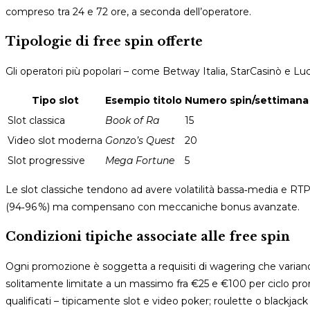
compreso tra 24 e 72 ore, a seconda dell’operatore.
Tipologie di free spin offerte
Gli operatori più popolari – come Betway Italia, StarCasinò e Lucky
Tipo slot
Esempio titolo
Numero spin/settimana
Slot classica
Book of Ra
15
Video slot moderna
Gonzo’s Quest
20
Slot progressive
Mega Fortune
5
Le slot classiche tendono ad avere volatilità bassa‑media e RTP
(94‑96 %) ma compensano con meccaniche bonus avanzate.
Condizioni tipiche associate alle free spin
Ogni promozione è soggetta a requisiti di wagering che variano tr
solitamente limitate a un massimo fra €25 e €100 per ciclo prom
qualificati – tipicamente slot e video poker; roulette o blackj