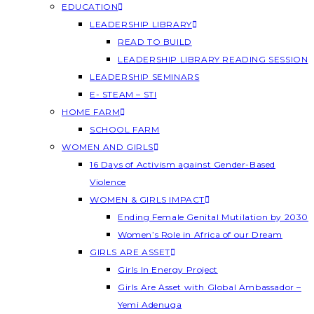
EDUCATION
LEADERSHIP LIBRARY
READ TO BUILD
LEADERSHIP LIBRARY READING SESSION
LEADERSHIP SEMINARS
E- STEAM – STI
HOME FARM
SCHOOL FARM
WOMEN AND GIRLS
16 Days of Activism against Gender-Based
Violence
WOMEN & GIRLS IMPACT
Ending Female Genital Mutilation by 2030
Women’s Role in Africa of our Dream
GIRLS ARE ASSET
Girls In Energy Project
Girls Are Asset with Global Ambassador –
Yemi Adenuga