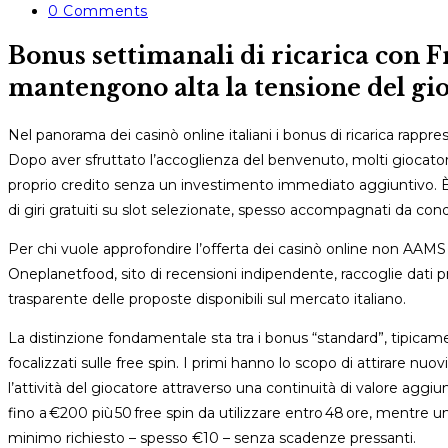
category:
Post
0 Comments
comments:
Bonus settimanali di ricarica con F
mantengono alta la tensione del gi
Nel panorama dei casinò online italiani i bonus di ricarica rappre
Dopo aver sfruttato l’accoglienza del benvenuto, molti giocator
proprio credito senza un investimento immediato aggiuntivo. È 
di giri gratuiti su slot selezionate, spesso accompagnati da cond
Per chi vuole approfondire l’offerta dei casinò online non AAMS
Oneplanetfood, sito di recensioni indipendente, raccoglie dati 
trasparente delle proposte disponibili sul mercato italiano.
La distinzione fondamentale sta tra i bonus “standard”, tipicamen
focalizzati sulle free spin. I primi hanno lo scopo di attirare nu
l’attività del giocatore attraverso una continuità di valore aggi
fino a €200 più 50 free spin da utilizzare entro 48 ore, mentre 
minimo richiesto – spesso €10 – senza scadenze pressanti.