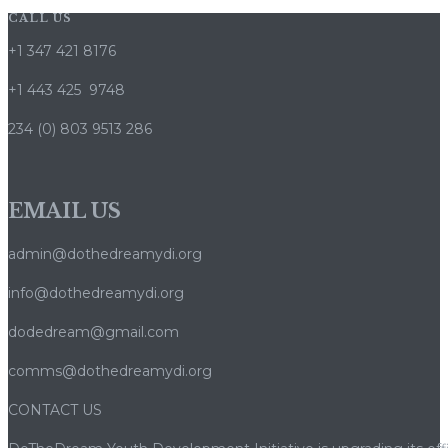
CALL US
+1 347 421 8176
+1 443 425 9748
234 (0) 803 9513 286
EMAIL US
admin@dothedreamydi.org
info@dothedreamydi.org
dodedream@gmail.com
comms@dothedreamydi.org
CONTACT US