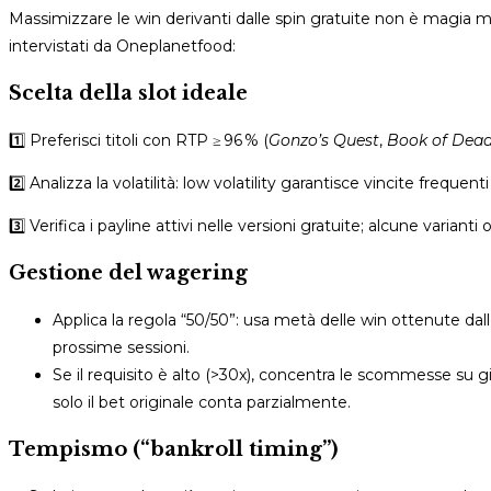
Massimizzare le win derivanti dalle spin gratuite non è magia m
intervistati da Oneplanetfood:
Scelta della slot ideale
1️⃣ Preferisci titoli con RTP ≥ 96 % (
Gonzo’s Quest
,
Book of Dea
2️⃣ Analizza la volatilità: low volatility garantisce vincite frequ
3️⃣ Verifica i payline attivi nelle versioni gratuite; alcune variant
Gestione del wagering
Applica la regola “50/50”: usa metà delle win ottenute dalle
prossime sessioni.
Se il requisito è alto (>30x), concentra le scommesse su g
solo il bet originale conta parzialmente.
Tempismo (“bankroll timing”)