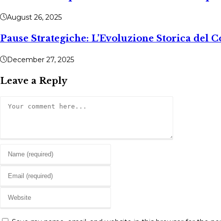
August 26, 2025
Pause Strategiche: L’Evoluzione Storica del C
December 27, 2025
Leave a Reply
Comment
Enter
your
Enter
name
your
or
Enter
email
username
your
address
to
website
to