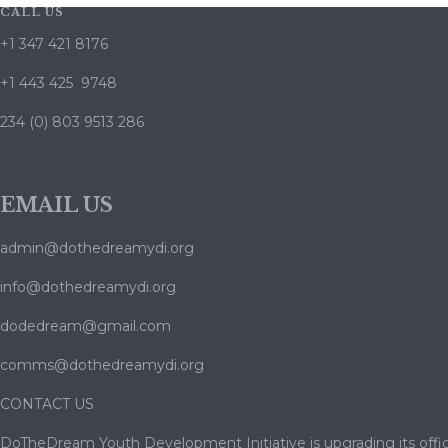
CALL US
+1 347 421 8176
+1 443 425 9748
234 (0) 803 9513 286
EMAIL US
admin@dothedreamydi.org
info@dothedreamydi.org
dodedream@gmail.com
comms@dothedreamydi.org
CONTACT US
DoTheDream Youth Development Initiative is upgrading its offic