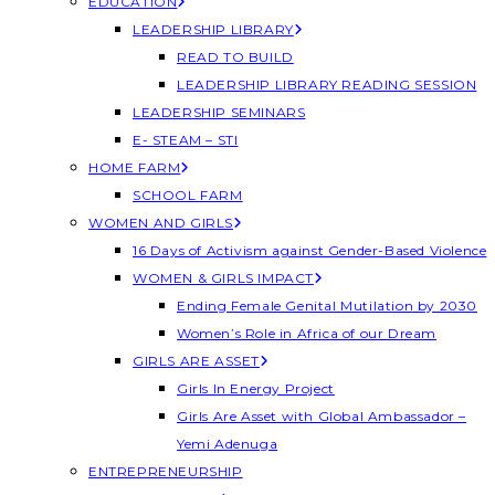
EDUCATION
LEADERSHIP LIBRARY
READ TO BUILD
LEADERSHIP LIBRARY READING SESSION
LEADERSHIP SEMINARS
E- STEAM – STI
HOME FARM
SCHOOL FARM
WOMEN AND GIRLS
16 Days of Activism against Gender-Based Violence
WOMEN & GIRLS IMPACT
Ending Female Genital Mutilation by 2030
Women’s Role in Africa of our Dream
GIRLS ARE ASSET
Girls In Energy Project
Girls Are Asset with Global Ambassador –
Yemi Adenuga
ENTREPRENEURSHIP