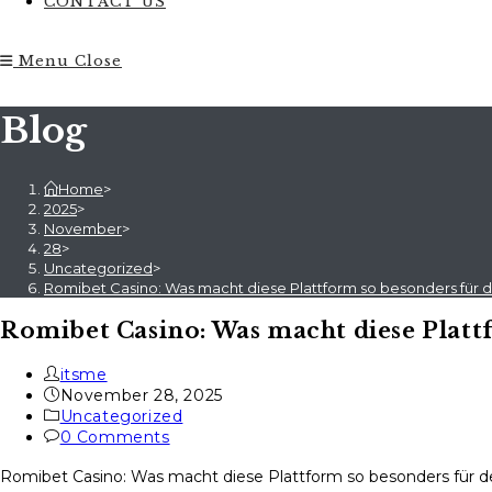
CONTACT US
Menu
Close
Blog
Home
>
2025
>
November
>
28
>
Uncategorized
>
Romibet Casino: Was macht diese Plattform so besonders für 
Romibet Casino: Was macht diese Plattf
Post
itsme
author:
Post
November 28, 2025
published:
Post
Uncategorized
category:
Post
0 Comments
comments:
Romibet Casino: Was macht diese Plattform so besonders für d