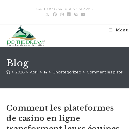
Skip
CALL US: (234) 0803-951-3286
to
content
Menu
Blog
>
2026
>
April
>
14
>
Uncategorized
>
Comment les plateforme
Comment les plateformes
de casino en ligne
transforment leurs équipes