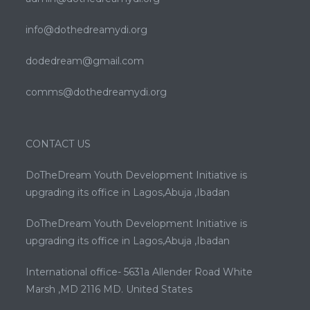
info@dothedreamydi.org
dodedream@gmail.com
comms@dothedreamydi.org
CONTACT US
DoTheDream Youth Development Initiative is
upgrading its office in Lagos,Abuja ,Ibadan
DoTheDream Youth Development Initiative is
upgrading its office in Lagos,Abuja ,Ibadan
International office- 5631a Allender Road White
Marsh ,MD 2116 MD. United States