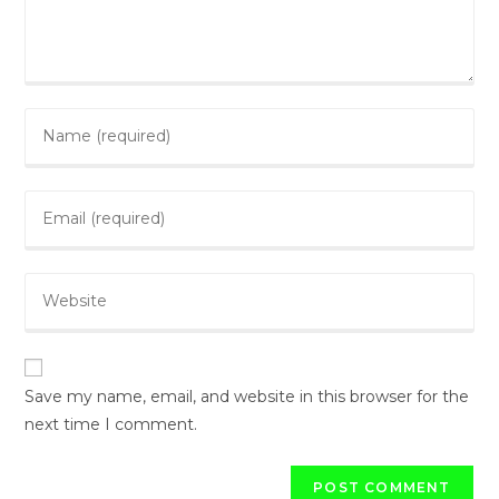
Enter
your
name
Enter
or
your
username
email
to
Enter
address
comment
your
to
website
comment
URL
(optional)
Save my name, email, and website in this browser for the
next time I comment.