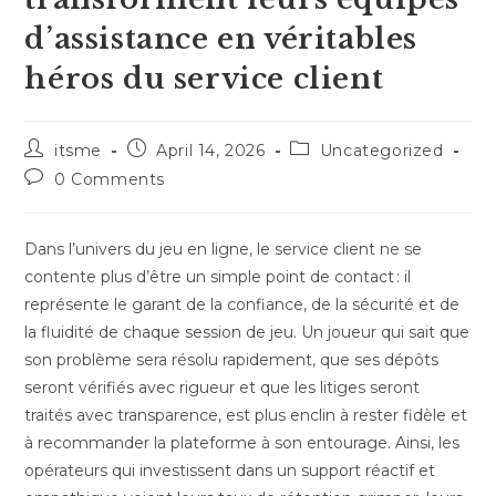
d’assistance en véritables
héros du service client
Post
Post
Post
itsme
April 14, 2026
Uncategorized
author:
published:
category:
Post
0 Comments
comments:
Dans l’univers du jeu en ligne, le service client ne se
contente plus d’être un simple point de contact : il
représente le garant de la confiance, de la sécurité et de
la fluidité de chaque session de jeu. Un joueur qui sait que
son problème sera résolu rapidement, que ses dépôts
seront vérifiés avec rigueur et que les litiges seront
traités avec transparence, est plus enclin à rester fidèle et
à recommander la plateforme à son entourage. Ainsi, les
opérateurs qui investissent dans un support réactif et