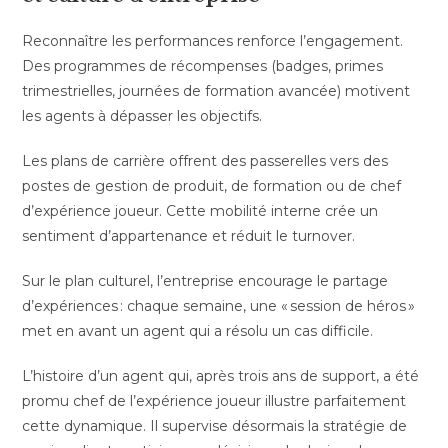
Reconnaître les performances renforce l’engagement.
Des programmes de récompenses (badges, primes
trimestrielles, journées de formation avancée) motivent
les agents à dépasser les objectifs.
Les plans de carrière offrent des passerelles vers des
postes de gestion de produit, de formation ou de chef
d’expérience joueur. Cette mobilité interne crée un
sentiment d’appartenance et réduit le turnover.
Sur le plan culturel, l’entreprise encourage le partage
d’expériences : chaque semaine, une « session de héros »
met en avant un agent qui a résolu un cas difficile.
L’histoire d’un agent qui, après trois ans de support, a été
promu chef de l’expérience joueur illustre parfaitement
cette dynamique. Il supervise désormais la stratégie de