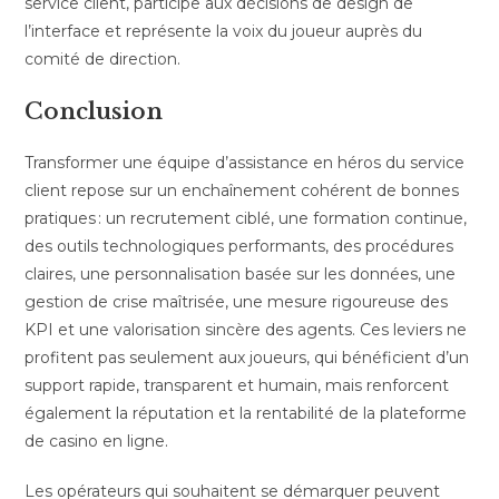
service client, participe aux décisions de design de
l’interface et représente la voix du joueur auprès du
comité de direction.
Conclusion
Transformer une équipe d’assistance en héros du service
client repose sur un enchaînement cohérent de bonnes
pratiques : un recrutement ciblé, une formation continue,
des outils technologiques performants, des procédures
claires, une personnalisation basée sur les données, une
gestion de crise maîtrisée, une mesure rigoureuse des
KPI et une valorisation sincère des agents. Ces leviers ne
profitent pas seulement aux joueurs, qui bénéficient d’un
support rapide, transparent et humain, mais renforcent
également la réputation et la rentabilité de la plateforme
de casino en ligne.
Les opérateurs qui souhaitent se démarquer peuvent