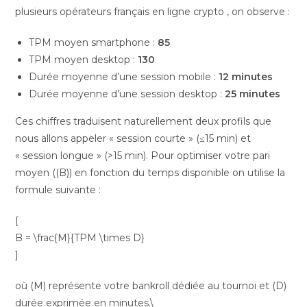
plusieurs opérateurs français en ligne crypto , on observe :
TPM moyen smartphone :
85
TPM moyen desktop :
130
Durée moyenne d’une session mobile :
12 minutes
Durée moyenne d’une session desktop :
25 minutes
Ces chiffres traduisent naturellement deux profils que
nous allons appeler « session courte » (≤15 min) et
« session longue » (>15 min). Pour optimiser votre pari
moyen ((B)) en fonction du temps disponible on utilise la
formule suivante :
[
B = \frac{M}{TPM \times D}
]
où (M) représente votre bankroll dédiée au tournoi et (D)
durée exprimée en minutes.\