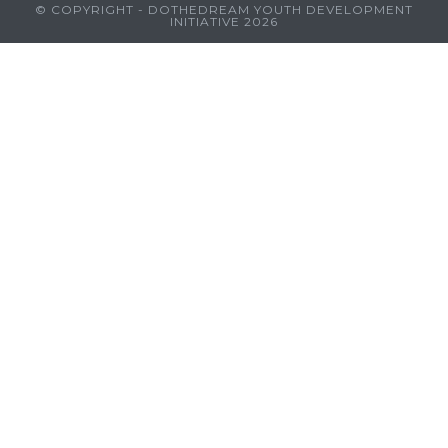
© COPYRIGHT - DOTHEDREAM YOUTH DEVELOPMENT
INITIATIVE 2026
bets10
|
bets10 giriş
|
bets10
|
bets10 giriş
|
bets10
|
bets10 giriş