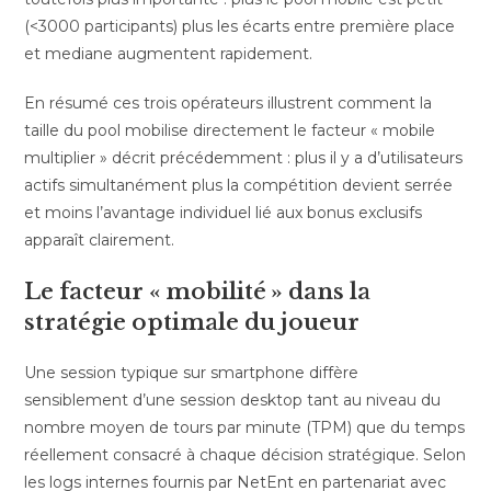
(<3000 participants) plus les écarts entre première place
et mediane augmentent rapidement.​
En résumé ces trois opérateurs illustrent comment la
taille du pool mobilise directement le facteur « mobile
multiplier » décrit précédemment : plus il y a d’utilisateurs
actifs simultanément plus la compétition devient serrée
et moins l’avantage individuel lié aux bonus exclusifs
apparaît clairement.
Le facteur « mobilité » dans la
stratégie optimale du joueur
Une session typique sur smartphone diffère
sensiblement d’une session desktop tant au niveau du
nombre moyen de tours par minute (TPM) que du temps
réellement consacré à chaque décision stratégique. Selon
les logs internes fournis par NetEnt en partenariat avec