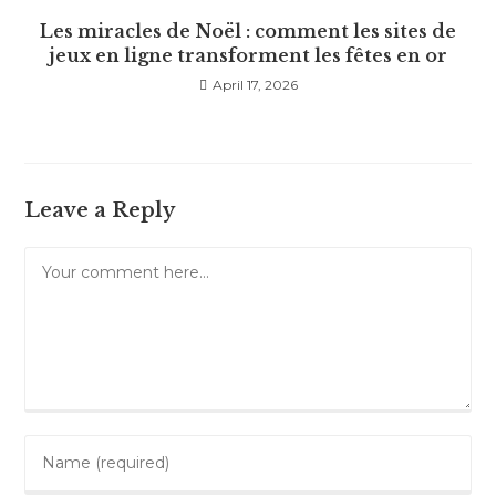
Les miracles de Noël : comment les sites de
jeux en ligne transforment les fêtes en or
April 17, 2026
Leave a Reply
Comment
Enter
your