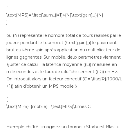
[
\text{MPS}= \frac{\sum_{i=1}^{N}\text{gain}_i}{N}
]
où (N) représente le nombre total de tours réalisés par le
joueur pendant le tournoi et (\text{gain}_i) le paiement
brut du i‑ème spin après application du multiplicateur de
lignes gagnantes. Sur mobile, deux paramètres viennent
ajuster ce calcul : la latence moyenne ((L)) mesurée en
millisecondes et le taux de rafraîchissement ((R)) en Hz.
On introduit alors un facteur correctif (C = \frac{R}{1000/L
+1}) afin d’obtenir un MPS mobile :\
[
\text{MPS}_{mobile}= \text{MPS}\times C
]
Exemple chiffré : imaginez un tournoi « Starburst Blast »