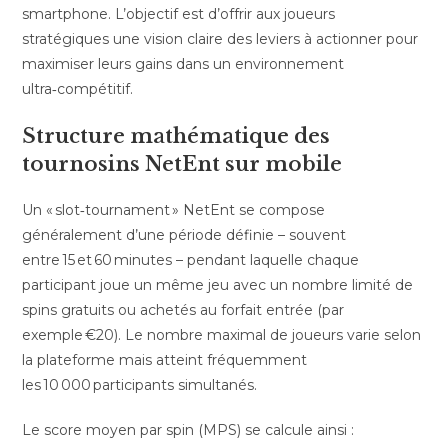
smartphone. L’objectif est d’offrir aux joueurs
stratégiques une vision claire des leviers à actionner pour
maximiser leurs gains dans un environnement
ultra‑compétitif.
Structure mathématique des
tournosins NetEnt sur mobile
Un « slot‑tournament » NetEnt se compose
généralement d’une période définie – souvent
entre 15 et 60 minutes – pendant laquelle chaque
participant joue un même jeu avec un nombre limité de
spins gratuits ou achetés au forfait entrée (par
exemple €20). Le nombre maximal de joueurs varie selon
la plateforme mais atteint fréquemment
les 10 000 participants simultanés.
Le score moyen par spin (MPS) se calcule ainsi :