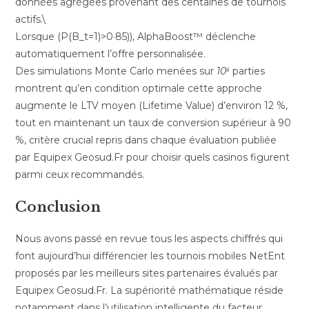
données agrégées provenant des centaines de tournois
actifs.\
Lorsque (P(B_t=1)>0·85)), AlphaBoost™ déclenche
automatiquement l’offre personnalisée.
Des simulations Monte Carlo menées sur
10⁶
parties
montrent qu’en condition optimale cette approche
augmente le LTV moyen (Lifetime Value) d’environ 12 %,
tout en maintenant un taux de conversion supérieur à 90
%, critère crucial repris dans chaque évaluation publiée
par Equipex Geosud.Fr pour choisir quels casinos figurent
parmi ceux recommandés.
Conclusion
Nous avons passé en revue tous les aspects chiffrés qui
font aujourd’hui différencier les tournois mobiles NetEnt
proposés par les meilleurs sites partenaires évalués par
Equipex Geosud.Fr. La supériorité mathématique réside
notamment dans l’utilisation intelligente du facteur