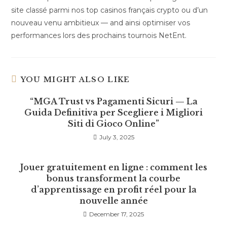
site classé parmi nos top casinos français crypto ou d’un
nouveau venu ambitieux — and ainsi optimiser vos
performances lors des prochains tournois NetEnt.
YOU MIGHT ALSO LIKE
“MGA Trust vs Pagamenti Sicuri — La
Guida Definitiva per Scegliere i Migliori
Siti di Gioco Online”
July 3, 2025
Jouer gratuitement en ligne : comment les
bonus transforment la courbe
d’apprentissage en profit réel pour la
nouvelle année
December 17, 2025