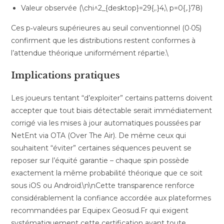
Valeur observée (\chi^2_{desktop}=29{,.}4,\ p=0{,.}78)
Ces p‑valeurs supérieures au seuil conventionnel (0·05)
confirment que les distributions restent conformes à
l’attendue théorique uniformément répartie.\
Implications pratiques
Les joueurs tentant “d’exploiter” certains patterns doivent
accepter que tout biais détectable serait immédiatement
corrigé via les mises à jour automatiques poussées par
NetEnt via OTA (Over The Air). De même ceux qui
souhaitent “éviter” certaines séquences peuvent se
reposer sur l’équité garantie – chaque spin possède
exactement la même probabilité théorique que ce soit
sous iOS ou Android.\n\nCette transparence renforce
considérablement la confiance accordée aux plateformes
recommandées par Equipex Geosud.Fr qui exigent
systématiquement cette certification avant toute