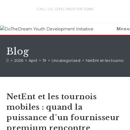
Skip
CALL US: (234) 0803-951-3286
to
content
Menu
Blog
>
2026
>
April
>
19
>
Uncategorized
>
NetEnt et les tournois 
NetEnt et les tournois
mobiles : quand la
puissance d’un fournisseur
premium rencontre