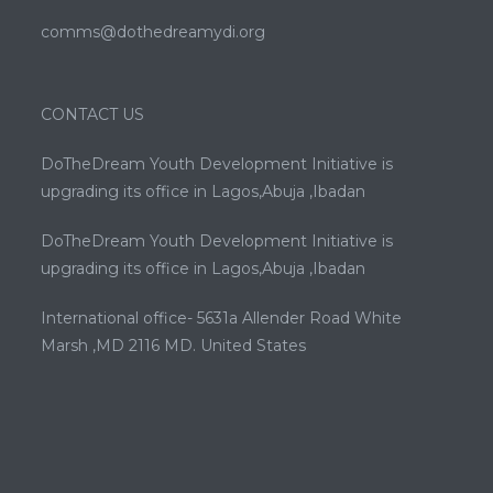
comms@dothedreamydi.org
CONTACT US
DoTheDream Youth Development Initiative is
upgrading its office in Lagos,Abuja ,Ibadan
DoTheDream Youth Development Initiative is
upgrading its office in Lagos,Abuja ,Ibadan
International office- 5631a Allender Road White
Marsh ,MD 2116 MD. United States