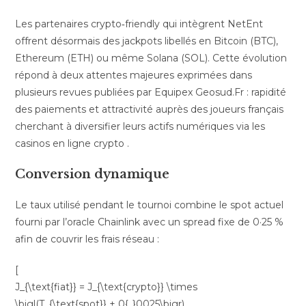
Les partenaires crypto‑friendly qui intègrent NetEnt
offrent désormais des jackpots libellés en Bitcoin (BTC),
Ethereum (ETH) ou même Solana (SOL). Cette évolution
répond à deux attentes majeures exprimées dans
plusieurs revues publiées par Equipex Geosud.Fr : rapidité
des paiements et attractivité auprès des joueurs français
cherchant à diversifier leurs actifs numériques via les
casinos en ligne crypto .
Conversion dynamique
Le taux utilisé pendant le tournoi combine le spot actuel
fourni par l’oracle Chainlink avec un spread fixe de 0·25 %
afin de couvrir les frais réseau :
[
J_{\text{fiat}} = J_{\text{crypto}} \times
\bigl(T_{\text{spot}} + 0{,.}0025\bigr)