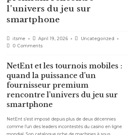
l’univers du jeu sur
smartphone
Post
Post
Post
itsme
April 19, 2026
Uncategorized
author:
published:
category:
Post
0 Comments
comments:
NetEnt et les tournois mobiles :
quand la puissance d’un
fournisseur premium
rencontre l’univers du jeu sur
smartphone
NetEnt s’est imposé depuis plus de deux décennies
comme l’un des leaders incontestés du casino en ligne
mondial. Son catalogue riche de machines à sous