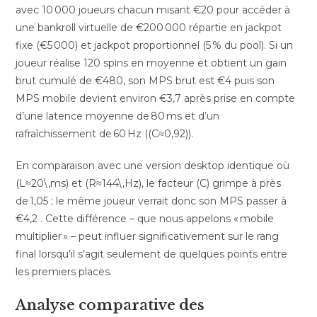
avec 10 000 joueurs chacun misant €20 pour accéder à
une bankroll virtuelle de €200 000 répartie en jackpot
fixe (€5 000) et jackpot proportionnel (5 % du pool). Si un
joueur réalise 120 spins en moyenne et obtient un gain
brut cumulé de €480, son MPS brut est €4 puis son
MPS mobile devient environ €3,7 après prise en compte
d’une latence moyenne de 80 ms et d’un
rafraîchissement de 60 Hz ((C≈0,92)).
En comparaison avec une version desktop identique où
(L≈20\,ms) et (R≈144\,Hz), le facteur (C) grimpe à près
de 1,05 ; le même joueur verrait donc son MPS passer à
€4,2 . Cette différence – que nous appelons « mobile
multiplier » – peut influer significativement sur le rang
final lorsqu’il s’agit seulement de quelques points entre
les premiers places.
Analyse comparative des