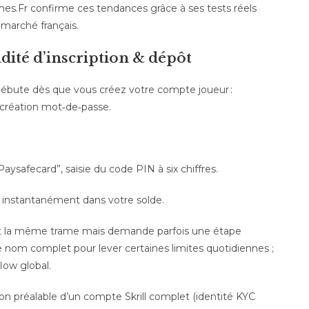
smes.Fr confirme ces tendances grâce à ses tests réels
 marché français.
idité d’inscription & dépôt
ébute dès que vous créez votre compte joueur :
+ création mot‑de‑passe.
aysafecard”, saisie du code PIN à six chiffres.
s instantanément dans votre solde.
t la même trame mais demande parfois une étape
e nom complet pour lever certaines limites quotidiennes ;
low global.
tion préalable d’un compte Skrill complet (identité KYC