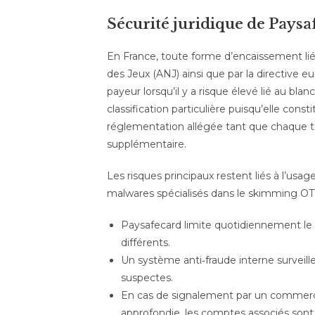
Sécurité juridique de Paysaf
En France, toute forme d’encaissement liée
des Jeux (ANJ) ainsi que par la directive 
payeur lorsqu’il y a risque élevé lié au bl
classification particulière puisqu’elle con
réglementation allégée tant que chaque tr
supplémentaire.
Les risques principaux restent liés à l’us
malwares spécialisés dans le skimming OT
Paysafecard limite quotidiennement le
différents.
Un système anti‑fraude interne surveil
suspectes.
En cas de signalement par un commerça
approfondie, les comptes associés sont