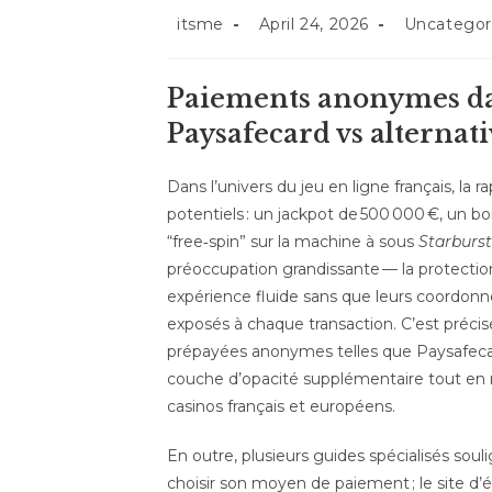
Post
Post
Post
itsme
April 24, 2026
Uncategor
author:
published:
category:
Paiements anonymes dans
Paysafecard vs alternati
Dans l’univers du jeu en ligne français, la
potentiels : un jackpot de 500 000 €, un
“free‑spin” sur la machine à sous
Starburst
préoccupation grandissante — la protection 
expérience fluide sans que leurs coordon
exposés à chaque transaction. C’est préci
prépayées anonymes telles que Paysafecar
couche d’opacité supplémentaire tout en 
casinos français et européens.
En outre, plusieurs guides spécialisés sou
choisir son moyen de paiement ; le site d’