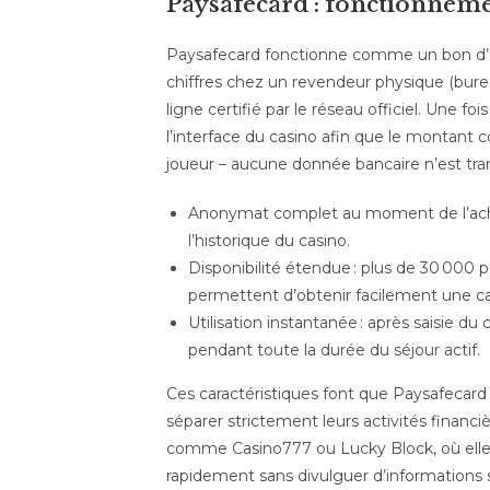
Paysafecard : fonctionneme
Paysafecard fonctionne comme un bon d’ac
chiffres chez un revendeur physique (bure
ligne certifié par le réseau officiel. Une foi
l’interface du casino afin que le montant
joueur – aucune donnée bancaire n’est tr
Anonymat complet au moment de l’achat
l’historique du casino.
Disponibilité étendue : plus de 30 000 p
permettent d’obtenir facilement une car
Utilisation instantanée : après saisie d
pendant toute la durée du séjour actif.
Ces caractéristiques font que Paysafecard
séparer strictement leurs activités financi
comme Casino777 ou Lucky Block, où elle
rapidement sans divulguer d’informations s