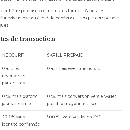
peut être promise contre toutes formes d’abus, les
 français un niveau élevé de confiance juridique comparable
ques.
tes de transaction
NEOSURF
SKRILL PREPAID
0 € chez
0 € + frais éventuel hors UE
revendeurs
partenaires
0 %, mais plafond
0 %, mais conversion vers e‑wallet
journalier limité
possible moyennant frais
300 € sans
500 € avant validation KYC
identité confirmée