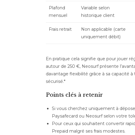
Plafond
Variable selon
mensuel
historique client
Frais retrait
Non applicable (carte
uniquement débit)
En pratique cela signifie que pour jouer r
autour de 250 €, Neosurf présente l’avantag
davantage flexibilité grâce à sa capacité à 
sécurisé.*
Points clés à retenir
Si vous cherchez uniquement à déposer 
Paysafecard ou Neosurf selon votre tol
Pour ceux qui souhaitent convertir rapid
Prepaid malgré ses frais modestes.