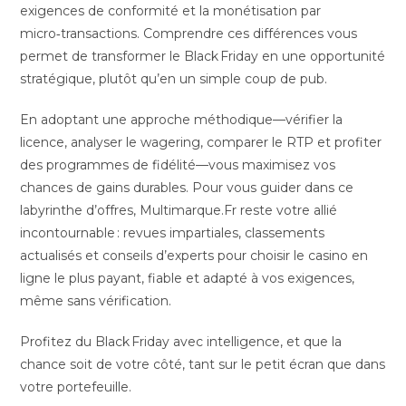
exigences de conformité et la monétisation par
micro‑transactions. Comprendre ces différences vous
permet de transformer le Black Friday en une opportunité
stratégique, plutôt qu’en un simple coup de pub.
En adoptant une approche méthodique—vérifier la
licence, analyser le wagering, comparer le RTP et profiter
des programmes de fidélité—vous maximisez vos
chances de gains durables. Pour vous guider dans ce
labyrinthe d’offres, Multimarque.Fr reste votre allié
incontournable : revues impartiales, classements
actualisés et conseils d’experts pour choisir le casino en
ligne le plus payant, fiable et adapté à vos exigences,
même sans vérification.
Profitez du Black Friday avec intelligence, et que la
chance soit de votre côté, tant sur le petit écran que dans
votre portefeuille.