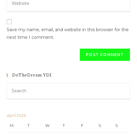
your
to
website
comment
URL
(optional)
Save my name, email, and website in this browser for the
next time I comment.
DoTheDream YDI
April 2026
M
T
W
T
F
S
S