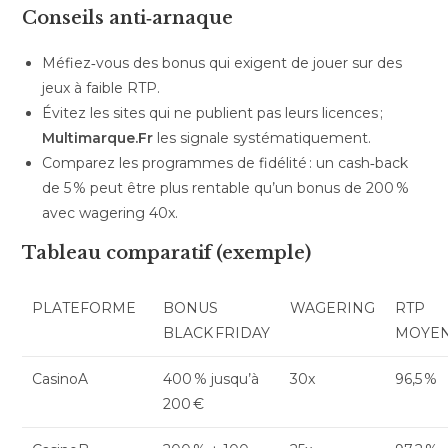
Conseils anti‑arnaque
Méfiez‑vous des bonus qui exigent de jouer sur des
jeux à faible RTP.
Évitez les sites qui ne publient pas leurs licences ;
Multimarque.Fr
les signale systématiquement.
Comparez les programmes de fidélité : un cash‑back
de 5 % peut être plus rentable qu’un bonus de 200 %
avec wagering 40x.
Tableau comparatif (exemple)
PLATEFORME
BONUS
WAGERING
RTP
BLACK FRIDAY
MOYE
CasinoA
400 % jusqu’à
30x
96,5 %
200 €