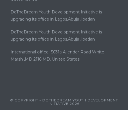
DoTheDream Youth Development Initiative is
upgrading its office in Lagos,Abuja ,Ibadan
DoTheDream Youth Development Initiative is
upgrading its office in Lagos,Abuja ,Ibadan
International office- 5631a Allender Road White
Marsh ,MD 2116 MD. United States
© COPYRIGHT - DOTHEDREAM YOUTH DEVELOPMENT
INITIATIVE 2026
bets10 giriş
|
bets10
|
bets10 giriş
|
bets10
|
bets10 giriş
|
casibo