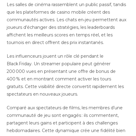
Les salles de cinéma rassemblent un public passif, tandis
que les plateformes de casino mobile créent des
communautés actives. Les chats en‑jeu permettent aux
joueurs d’échanger des stratégies, les leaderboards
affichent les meilleurs scores en temps réel, et les
tournois en direct offrent des prix instantanés.
Les influenceurs jouent un rôle clé pendant le
Black Friday. Un streamer populaire peut générer
200 000 vues en présentant une offre de bonus de
400 % et en montrant comment activer les tours
gratuits. Cette visibilité directe convertit rapidement les
spectateurs en nouveaux joueurs.
Comparé aux spectateurs de films, les membres d’une
communauté de jeu sont engagés : ils commentent,
partagent leurs gains et participent à des challenges
hebdomadaires. Cette dynamique crée une fidélité bien