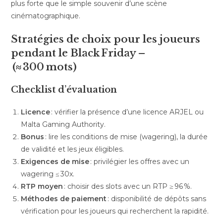
plus forte que le simple souvenir d’une scène
cinématographique.
Stratégies de choix pour les joueurs
pendant le Black Friday –
(≈ 300 mots)
Checklist d’évaluation
Licence
: vérifier la présence d’une licence ARJEL ou
Malta Gaming Authority.
Bonus
: lire les conditions de mise (wagering), la durée
de validité et les jeux éligibles.
Exigences de mise
: privilégier les offres avec un
wagering ≤ 30x.
RTP moyen
: choisir des slots avec un RTP ≥ 96 %.
Méthodes de paiement
: disponibilité de dépôts sans
vérification pour les joueurs qui recherchent la rapidité.