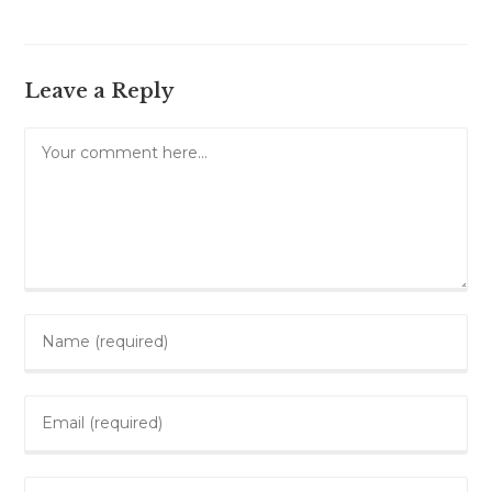
Leave a Reply
Comment
Enter
your
name
Enter
or
your
username
email
to
Enter
address
comment