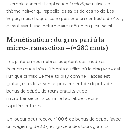
Exemple concret : l’application
LuckySpin
utilise un
thème noir‑or qui rappelle les salles de casino de Las
Vegas, mais chaque icône possède un contraste de 4,5 :1,
garantissant une lecture claire même en plein soleil.
Monétisation : du gros pari à la
micro‑transaction – (≈ 280 mots)
Les plateformes mobiles adoptent des modèles
économiques très différents du film où le « big win » est
l’unique climax. Le free‑to‑play domine : l’accès est
gratuit, mais les revenus proviennent de dépôts, de
bonus de dépôt, de tours gratuits et de
micro‑transactions comme l’achat de crédits
supplémentaires.
Un joueur peut recevoir 100 € de bonus de dépôt (avec
un wagering de 30x) et, grâce à des tours gratuits,