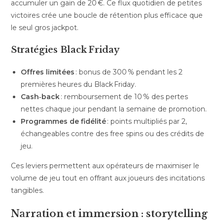
accumuler un gain de 20 €. Ce flux quotidien de petites
victoires crée une boucle de rétention plus efficace que
le seul gros jackpot.
Stratégies Black Friday
Offres limitées
: bonus de 300 % pendant les 2
premières heures du Black Friday.
Cash‑back
: remboursement de 10 % des pertes
nettes chaque jour pendant la semaine de promotion.
Programmes de fidélité
: points multipliés par 2,
échangeables contre des free spins ou des crédits de
jeu.
Ces leviers permettent aux opérateurs de maximiser le
volume de jeu tout en offrant aux joueurs des incitations
tangibles.
Narration et immersion : storytelling