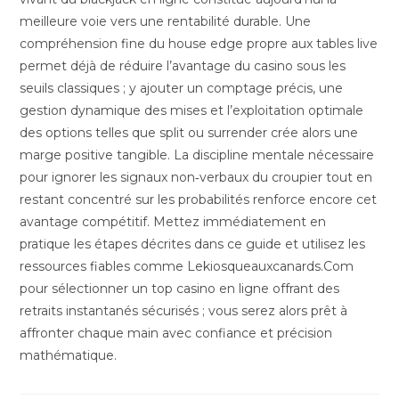
meilleure voie vers une rentabilité durable. Une
compréhension fine du house edge propre aux tables live
permet déjà de réduire l’avantage du casino sous les
seuils classiques ; y ajouter un comptage précis, une
gestion dynamique des mises et l’exploitation optimale
des options telles que split ou surrender crée alors une
marge positive tangible. La discipline mentale nécessaire
pour ignorer les signaux non‑verbaux du croupier tout en
restant concentré sur les probabilités renforce encore cet
avantage compétitif. Mettez immédiatement en
pratique les étapes décrites dans ce guide et utilisez les
ressources fiables comme Lekiosqueauxcanards.Com
pour sélectionner un top casino en ligne offrant des
retraits instantanés sécurisés ; vous serez alors prêt à
affronter chaque main avec confiance et précision
mathématique.​