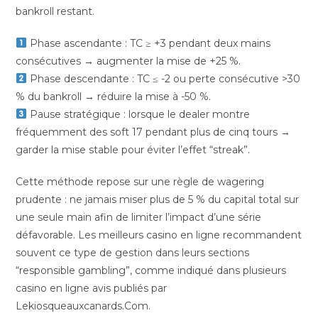
bankroll restant.
Phase ascendante : TC ≥ +3 pendant deux mains
consécutives → augmenter la mise de +25 %.
Phase descendante : TC ≤ -2 ou perte consécutive >30
% du bankroll → réduire la mise à -50 %.
Pause stratégique : lorsque le dealer montre
fréquemment des soft 17 pendant plus de cinq tours →
garder la mise stable pour éviter l’effet “streak”.
Cette méthode repose sur une règle de wagering
prudente : ne jamais miser plus de 5 % du capital total sur
une seule main afin de limiter l’impact d’une série
défavorable. Les meilleurs casino en ligne recommandent
souvent ce type de gestion dans leurs sections
“responsible gambling”, comme indiqué dans plusieurs
casino en ligne avis publiés par
Lekiosqueauxcanards.Com.