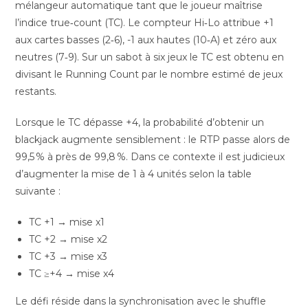
mélangeur automatique tant que le joueur maîtrise
l’indice true‑count (TC). Le compteur Hi‑Lo attribue +1
aux cartes basses (2‑6), -1 aux hautes (10‑A) et zéro aux
neutres (7‑9). Sur un sabot à six jeux le TC est obtenu en
divisant le Running Count par le nombre estimé de jeux
restants.
Lorsque le TC dépasse +4, la probabilité d’obtenir un
blackjack augmente sensiblement : le RTP passe alors de
99,5 % à près de 99,8 %. Dans ce contexte il est judicieux
d’augmenter la mise de 1 à 4 unités selon la table
suivante :
TC +1 → mise x1
TC +2 → mise x2
TC +3 → mise x3
TC ≥+4 → mise x4
Le défi réside dans la synchronisation avec le shuffle