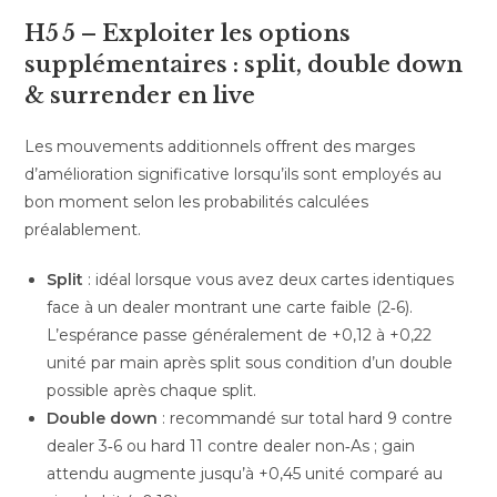
H5 5 – Exploiter les options
supplémentaires : split, double down
& surrender en live
Les mouvements additionnels offrent des marges
d’amélioration significative lorsqu’ils sont employés au
bon moment selon les probabilités calculées
préalablement.
Split
: idéal lorsque vous avez deux cartes identiques
face à un dealer montrant une carte faible (2‑6).
L’espérance passe généralement de +0,12 à +0,22
unité par main après split sous condition d’un double
possible après chaque split.
Double down
: recommandé sur total hard 9 contre
dealer 3‑6 ou hard 11 contre dealer non‑As ; gain
attendu augmente jusqu’à +0,45 unité comparé au