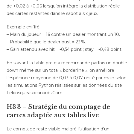
de +0,02 à +0,06 lorsqu’on intègre la distribution réelle
des cartes restantes dans le sabot à six jeux.
Exemple chiffré :
– Main du joueur = 16 contre un dealer montrant un 10.
– Probabilité que le dealer bust = 23 %.
– Gain attendu avec hit = -0,54 point ; stay = -0,48 point.
En suivant la table pro qui recommande parfois un double
down même sur un total « borderline », on améliore
l’espérance moyenne de 0,03 à 0,07 unité par main selon
les simulations Python réalisées sur les données du site
Lekiosqueauxcanards.Com.
H3 3 – Stratégie du comptage de
cartes adaptée aux tables live
Le comptage reste viable malgré l’utilisation d’un