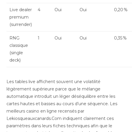
Live dealer
4
Oui
Oui
0,20 %
premium
(surrender)
RNG
1
Oui
Oui
0,35 %
classique
(single
deck)
Les tables live affichent souvent une volatilité
légèrement supérieure parce que le mélange
automatique introduit un léger déséquilibre entre les
cartes hautes et basses au cours d’une séquence. Les
meilleurs casino en ligne recensés par
Lekiosqueauxcanards.Com indiquent clairement ces
paramètres dans leurs fiches techniques afin que le