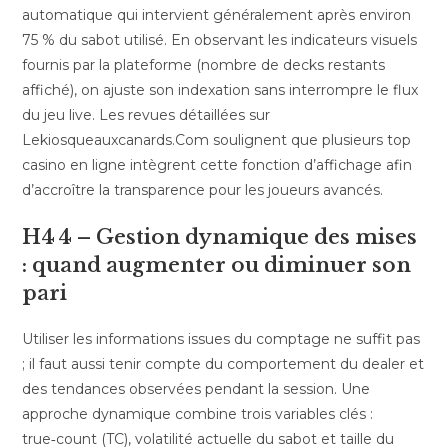
automatique qui intervient généralement après environ
75 % du sabot utilisé. En observant les indicateurs visuels
fournis par la plateforme (nombre de decks restants
affiché), on ajuste son indexation sans interrompre le flux
du jeu live. Les revues détaillées sur
Lekiosqueauxcanards.Com soulignent que plusieurs top
casino en ligne intègrent cette fonction d’affichage afin
d’accroître la transparence pour les joueurs avancés.
H4 4 – Gestion dynamique des mises
: quand augmenter ou diminuer son
pari
Utiliser les informations issues du comptage ne suffit pas
; il faut aussi tenir compte du comportement du dealer et
des tendances observées pendant la session. Une
approche dynamique combine trois variables clés :
true‑count (TC), volatilité actuelle du sabot et taille du