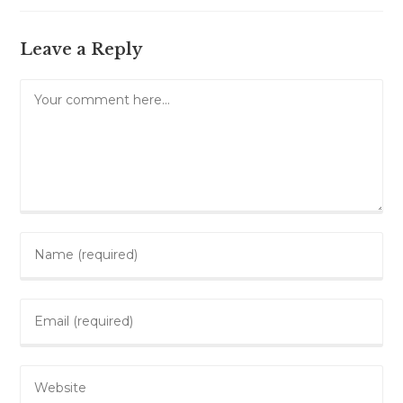
Leave a Reply
Comment
Enter
your
name
Enter
or
your
username
email
to
Enter
address
comment
your
to