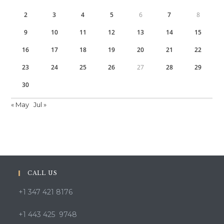
2
3
4
5
6
7
8
9
10
11
12
13
14
15
16
17
18
19
20
21
22
23
24
25
26
27
28
29
30
« May
Jul »
CALL US
+1 347 421 8176
+1 443 425 9748