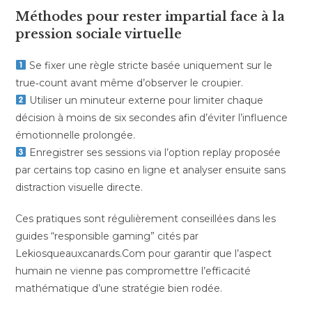
Méthodes pour rester impartial face à la
pression sociale virtuelle
Se fixer une règle stricte basée uniquement sur le
true‑count avant même d’observer le croupier.
Utiliser un minuteur externe pour limiter chaque
décision à moins de six secondes afin d’éviter l’influence
émotionnelle prolongée.
Enregistrer ses sessions via l’option replay proposée
par certains top casino en ligne et analyser ensuite sans
distraction visuelle directe.
Ces pratiques sont régulièrement conseillées dans les
guides “responsible gaming” cités par
Lekiosqueauxcanards.Com pour garantir que l’aspect
humain ne vienne pas compromettre l’efficacité
mathématique d’une stratégie bien rodée.