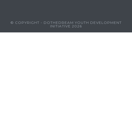
© COPYRIGHT - DOTHEDREAM YOUTH DEVELOPMENT
INITIATIVE 2026
iş
|
cratosroyalbet
|
cratosroyalbet giriş
|
holiganbet
|
vaycasino