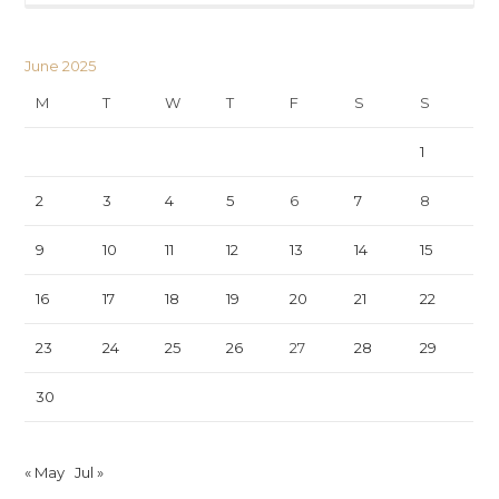
June 2025
M
T
W
T
F
S
S
1
2
3
4
5
6
7
8
9
10
11
12
13
14
15
16
17
18
19
20
21
22
23
24
25
26
27
28
29
30
« May
Jul »