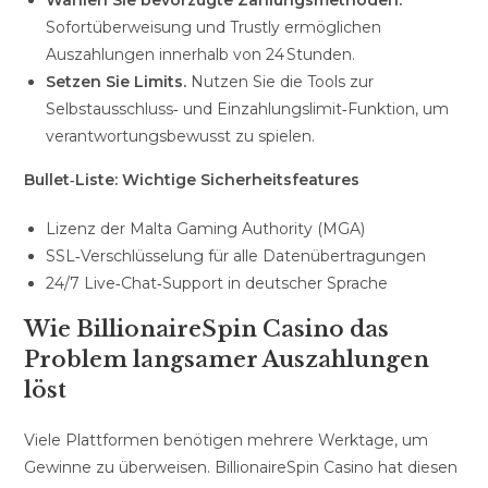
Sofortüberweisung und Trustly ermöglichen
Auszahlungen innerhalb von 24 Stunden.
Setzen Sie Limits.
Nutzen Sie die Tools zur
Selbstausschluss‑ und Einzahlungslimit‑Funktion, um
verantwortungsbewusst zu spielen.
Bullet‑Liste: Wichtige Sicherheitsfeatures
Lizenz der Malta Gaming Authority (MGA)
SSL‑Verschlüsselung für alle Datenübertragungen
24/7 Live‑Chat‑Support in deutscher Sprache
Wie BillionaireSpin Casino das
Problem langsamer Auszahlungen
löst
Viele Plattformen benötigen mehrere Werktage, um
Gewinne zu überweisen. BillionaireSpin Casino hat diesen