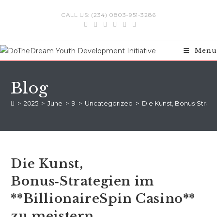
Skip
CALL US: (234) 0803-951-3286
to
content
Menu
Blog
>
2025
>
June
>
9
>
Uncategorized
>
Die Kunst, Bonus‑Strateg
Die Kunst,
Bonus‑Strategien im
**BillionaireSpin Casino**
zu meistern