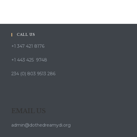
CALL US
+1 347 421 8176
+1 443 425 9748
234 (0) 803 9513 286
EMAIL US
admin@dothedreamydi.org