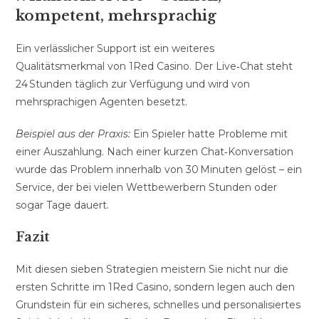
kompetent, mehrsprachig
Ein verlässlicher Support ist ein weiteres
Qualitätsmerkmal von 1Red Casino. Der Live‑Chat steht
24 Stunden täglich zur Verfügung und wird von
mehrsprachigen Agenten besetzt.
Beispiel aus der Praxis:
Ein Spieler hatte Probleme mit
einer Auszahlung. Nach einer kurzen Chat‑Konversation
wurde das Problem innerhalb von 30 Minuten gelöst – ein
Service, der bei vielen Wettbewerbern Stunden oder
sogar Tage dauert.
Fazit
Mit diesen sieben Strategien meistern Sie nicht nur die
ersten Schritte im 1Red Casino, sondern legen auch den
Grundstein für ein sicheres, schnelles und personalisiertes