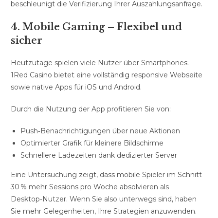
beschleunigt die Verifizierung Ihrer Auszahlungsanfrage.
4. Mobile Gaming – Flexibel und
sicher
Heutzutage spielen viele Nutzer über Smartphones.
1Red Casino bietet eine vollständig responsive Webseite
sowie native Apps für iOS und Android.
Durch die Nutzung der App profitieren Sie von:
Push‑Benachrichtigungen über neue Aktionen
Optimierter Grafik für kleinere Bildschirme
Schnellere Ladezeiten dank dedizierter Server
Eine Untersuchung zeigt, dass mobile Spieler im Schnitt
30 % mehr Sessions pro Woche absolvieren als
Desktop‑Nutzer. Wenn Sie also unterwegs sind, haben
Sie mehr Gelegenheiten, Ihre Strategien anzuwenden.