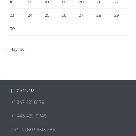
16
17
18
19
20
21
22
23
24
25
26
27
28
29
30
« May
Jul »
CALL US
+1 347 421 8176
+1 443 425 9748
234 (0) 803 9513 286