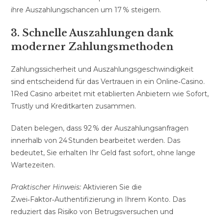
ihre Auszahlungschancen um 17 % steigern.
3. Schnelle Auszahlungen dank
moderner Zahlungs­methoden
Zahlungs­sicherheit und Auszahlungsgeschwindigkeit
sind entscheidend für das Vertrauen in ein Online‑Casino.
1Red Casino arbeitet mit etablierten Anbietern wie Sofort,
Trustly und Kreditkarten zusammen.
Daten belegen, dass 92 % der Auszahlungsanfragen
innerhalb von 24 Stunden bearbeitet werden. Das
bedeutet, Sie erhalten Ihr Geld fast sofort, ohne lange
Wartezeiten.
Praktischer Hinweis:
Aktivieren Sie die
Zwei‑Faktor‑Authentifizierung in Ihrem Konto. Das
reduziert das Risiko von Betrugsversuchen und