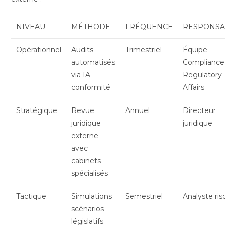
NIVEAU
MÉTHODE
FRÉQUENCE
RESPONSA
Opérationnel
Audits
Trimestriel
Équipe
automatisés
Compliance
via IA
Regulatory
conformité
Affairs
Stratégique
Revue
Annuel
Directeur
juridique
juridique
externe
avec
cabinets
spécialisés
Tactique
Simulations
Semestriel
Analyste ri
scénarios
législatifs