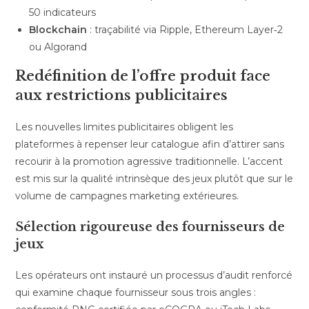
50 indicateurs
Blockchain
: traçabilité via Ripple, Ethereum Layer‑2
ou Algorand
Redéfinition de l’offre produit face
aux restrictions publicitaires
Les nouvelles limites publicitaires obligent les
plateformes à repenser leur catalogue afin d’attirer sans
recourir à la promotion agressive traditionnelle. L’accent
est mis sur la qualité intrinsèque des jeux plutôt que sur le
volume de campagnes marketing extérieures.
Sélection rigoureuse des fournisseurs de
jeux
Les opérateurs ont instauré un processus d’audit renforcé
qui examine chaque fournisseur sous trois angles :