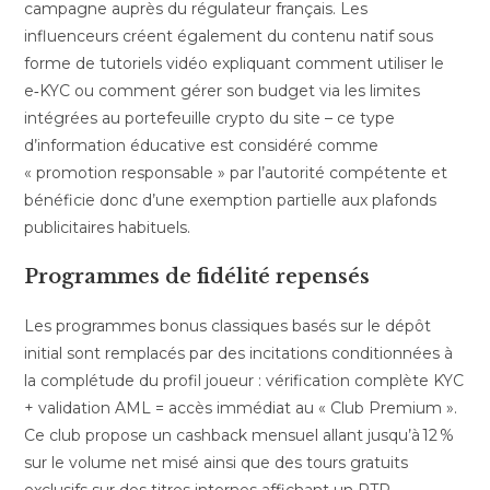
campagne auprès du régulateur français. Les
influenceurs créent également du contenu natif sous
forme de tutoriels vidéo expliquant comment utiliser le
e‑KYC ou comment gérer son budget via les limites
intégrées au portefeuille crypto du site – ce type
d’information éducative est considéré comme
« promotion responsable » par l’autorité compétente et
bénéficie donc d’une exemption partielle aux plafonds
publicitaires habituels.
Programmes de fidélité repensés
Les programmes bonus classiques basés sur le dépôt
initial sont remplacés par des incitations conditionnées à
la complétude du profil joueur : vérification complète KYC
+ validation AML = accès immédiat au « Club Premium ».
Ce club propose un cashback mensuel allant jusqu’à 12 %
sur le volume net misé ainsi que des tours gratuits
exclusifs sur des titres internes affichant un RTP