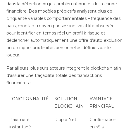
dans la détection du jeu problématique et de la fraude
financière. Des modèles prédictifs analysent plus de
cinquante variables comportementales – fréquence des
paris, montant moyen par session, volatilité observée –
pour identifier en temps réel un profil à risque et
déclencher automatiquement une offre d’auto‑exclusion
ou un rappel aux limites personnelles définies par le
joueur.
Par ailleurs, plusieurs acteurs intègrent la blockchain afin
d’assurer une traçabilité totale des transactions
financières :
FONCTIONNALITÉ
SOLUTION
AVANTAGE
BLOCKCHAIN
PRINCIPAL
Paiement
Ripple Net
Confirmation
instantané
en <5 s