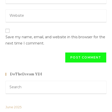
username
email
to
Enter
address
comment
your
to
website
comment
URL
(optional)
Save my name, email, and website in this browser for the
next time I comment.
DoTheDream YDI
June 2025