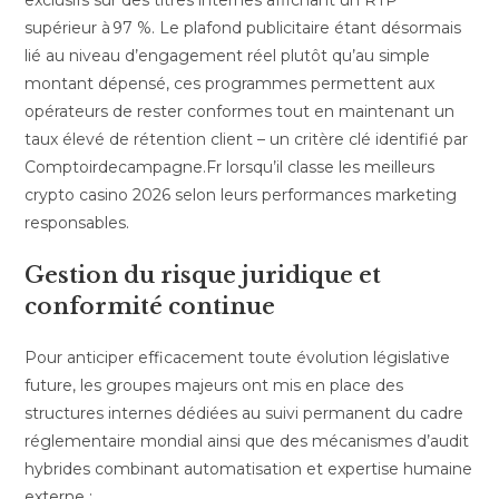
supérieur à 97 %. Le plafond publicitaire étant désormais
lié au niveau d’engagement réel plutôt qu’au simple
montant dépensé, ces programmes permettent aux
opérateurs de rester conformes tout en maintenant un
taux élevé de rétention client – un critère clé identifié par
Comptoirdecampagne.Fr lorsqu’il classe les meilleurs
crypto casino 2026 selon leurs performances marketing
responsables.
Gestion du risque juridique et
conformité continue
Pour anticiper efficacement toute évolution législative
future, les groupes majeurs ont mis en place des
structures internes dédiées au suivi permanent du cadre
réglementaire mondial ainsi que des mécanismes d’audit
hybrides combinant automatisation et expertise humaine
externe :