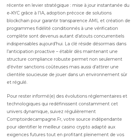
récente en levier stratégique : mise à jour instantanée du
e‑KYC grâce à l’IA, adoption précoce de solutions
blockchain pour garantir transparence AML et création de
programmes fidélité conditionnés à une vérification
complète sont devenus autant d’atouts concurrentiels
indispensables aujourd’hui. La clé réside désormais dans
l’anticipation proactive – établir dès maintenant une
structure compliance robuste permet non seulement
d’éviter sanctions coûteuses mais aussi d’attirer une
clientèle soucieuse de jouer dans un environnement sûr
et régulé.
Pour rester informé(e) des évolutions réglementaires et
technologiques qui redéfinissent constamment cet
univers dynamique, suivez régulièrement
Comptoirdecampagne.Fr, votre source indépendante
pour identifier le meilleur casino crypto adapté aux
exigences futures tout en profitant pleinement de vos