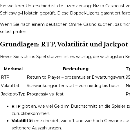
Ein weiterer Unterschied ist die Lizenzierung: Bizzo Casino is
Schleswig‑Holstein geprüft. Diese Doppel‑Lizenz garantiert fai
Wenn Sie nach einem deutschen Online‑Casino suchen, das nicht n
selbst prüfen.
Grundlagen: RTP, Volatilität und Jackpo
Bevor Sie sich ins Spiel stürzen, ist es wichtig, die wichtigsten
Merkmal
Bedeutung
T
RTP
Return to Player – prozentualer Erwartungswert
9
Volatilität
Schwankungsintensität – von niedrig bis hoch
Ni
Jackpot‑Typ
Progressiv vs. fest
Pr
RTP
gibt an, wie viel Geld im Durchschnitt an die Spieler 
zurückbekommen.
Volatilität
entscheidet, wie oft und wie hoch Gewinne ausfall
seltenere Auszahlungen.