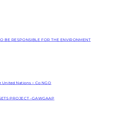
 TO BE RESPONSIBLE FOR THE ENVIRONMENT
he United Nations – Co NGO
SSETS PROJECT -GAWGAAP