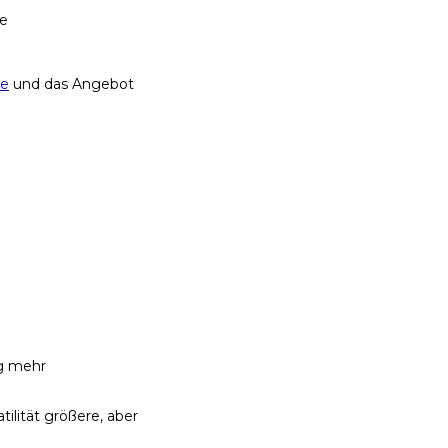
de
te
und das Angebot
ig mehr
tilität größere, aber