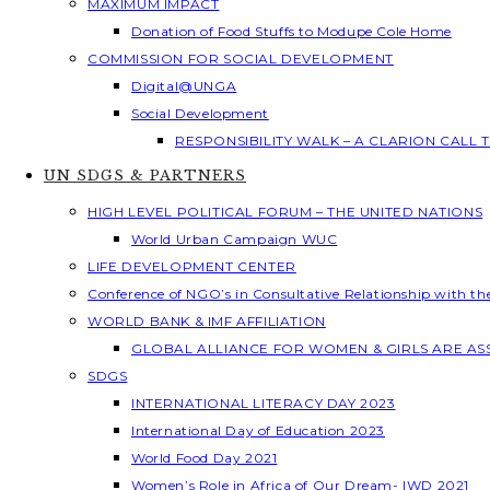
MAXIMUM IMPACT
Donation of Food Stuffs to Modupe Cole Home
COMMISSION FOR SOCIAL DEVELOPMENT
Digital@UNGA
Social Development
RESPONSIBILITY WALK – A CLARION CALL
UN SDGS & PARTNERS
HIGH LEVEL POLITICAL FORUM – THE UNITED NATIONS
World Urban Campaign WUC
LIFE DEVELOPMENT CENTER
Conference of NGO’s in Consultative Relationship with t
WORLD BANK & IMF AFFILIATION
GLOBAL ALLIANCE FOR WOMEN & GIRLS ARE A
SDGS
INTERNATIONAL LITERACY DAY 2023
International Day of Education 2023
World Food Day 2021
Women’s Role in Africa of Our Dream- IWD 2021