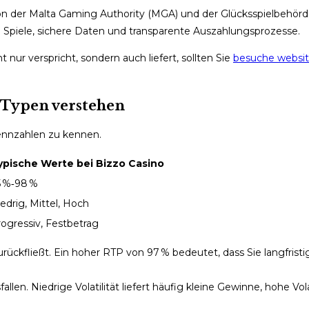
t von der Malta Gaming Authority (MGA) und der Glücksspielbehör
re Spiele, sichere Daten und transparente Auszahlungsprozesse.
ur verspricht, sondern auch liefert, sollten Sie
besuche websi
t‑Typen verstehen
 Kennzahlen zu kennen.
ypische Werte bei Bizzo Casino
5 %‑98 %
edrig, Mittel, Hoch
ogressiv, Festbetrag
zurückfließt. Ein hoher RTP von 97 % bedeutet, dass Sie langfrist
en. Niedrige Volatilität liefert häufig kleine Gewinne, hohe Vola