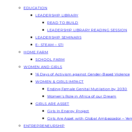
EDUCATION
LEADERSHIP LIBRARY
READ TO BUILD
LEADERSHIP LIBRARY READING SESSION
LEADERSHIP SEMINARS
E- STEAM – STI
HOME FARM
SCHOOL FARM
WOMEN AND GIRLS
16 Days of Activism against Gender-Based Violence
WOMEN & GIRLS IMPACT
Ending Female Genital Mutilation by 2030
Women’s Role in Africa of our Dream
GIRLS ARE ASSET
Girls In Energy Project
Girls Are Asset with Global Ambassador – Y
ENTREPRENEURSHIP