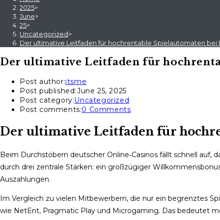
2025
>
June
>
25
>
Uncategorized
>
Der ultimative Leitfaden für hochrentable Spielautomaten bei 
Der ultimative Leitfaden für hochrent
Post author:
itsme
Post published:
June 25, 2025
Post category:
Uncategorized
Post comments:
0 Comments
Der ultimative Leitfaden für hochr
Beim Durchstöbern deutscher Online‑Casinos fällt schnell auf, das
durch drei zentrale Stärken: ein großzügiger Willkommensbonus
Auszahlungen.
Im Vergleich zu vielen Mitbewerbern, die nur ein begrenztes Spie
wie NetEnt, Pragmatic Play und Microgaming. Das bedeutet mehr