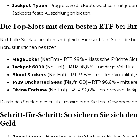
Jackpot‑Typen
: Progressive Jackpots wachsen mit jed
Jackpots feste Auszahlungen bieten.
Die Top‑Slots mit dem besten RTP bei Bi
Nicht alle Spielautomaten sind gleich. Hier sind fünf Slots, di
Bonusfunktionen besitzen.
Mega Joker
(NetEnt) – RTP 99 % – klassische Früchte‑Slots,
Jackpot 6000
(NetEnt) – RTP 98,8 % – niedrige Volatilität
Blood Suckers
(NetEnt) – RTP 98 % – mittlere Volatilität, v
1429 Uncharted Seas
(Play’n GO) – RTP 98,6 % – mittlere 
Divine Fortune
(NetEnt) – RTP 96,6 % – progressive Jackpo
Durch das Spielen dieser Titel maximieren Sie Ihre Gewinnchanc
Schritt‑für‑Schritt: So sichern Sie sich
Geld
Registrieren
– Besuchen Sie die Startseite, klicken Sie auf