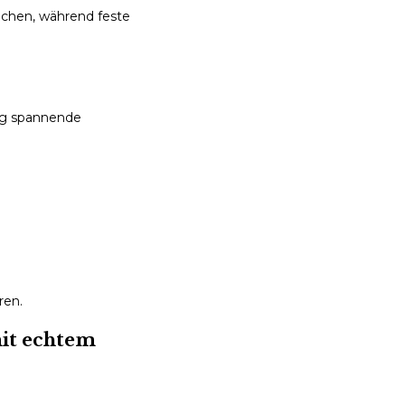
ichen, während feste
tig spannende
ren.
mit echtem