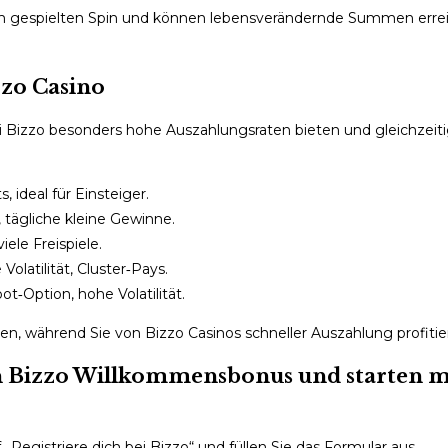
em gespielten Spin und können lebensverändernde Summen erre
zzo Casino
e bei Bizzo besonders hohe Auszahlungsraten bieten und gleichzei
 ideal für Einsteiger.
, tägliche kleine Gewinne.
iele Freispiele.
Volatilität, Cluster‑Pays.
t‑Option, hohe Volatilität.
en, während Sie von Bizzo Casinos schneller Auszahlung profitie
 den Bizzo Willkommensbonus und starten 
 „Registriere dich bei Bizzo“ und füllen Sie das Formular aus.