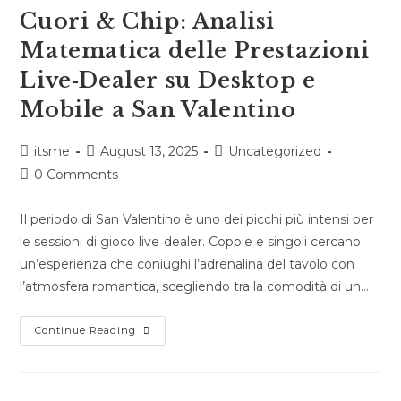
Numériques
:
Cuori & Chip: Analisi
L’évolution
Des
Matematica delle Prestazioni
Jeux
De
Live‑Dealer su Desktop e
Table
Et
De
Mobile a San Valentino
Machine
Dans
Les
Post
Post
Casinos
Post
itsme
August 13, 2025
Uncategorized
Modernes
author:
published:
category:
Post
0 Comments
comments:
Il periodo di San Valentino è uno dei picchi più intensi per
le sessioni di gioco live‑dealer. Coppie e singoli cercano
un’esperienza che coniughi l’adrenalina del tavolo con
l’atmosfera romantica, scegliendo tra la comodità di un…
Cuori
Continue Reading
&
Chip:
Analisi
Matematica
Delle