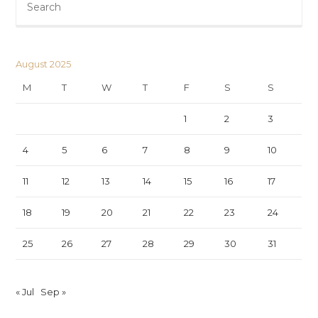
August 2025
M
T
W
T
F
S
S
1
2
3
4
5
6
7
8
9
10
11
12
13
14
15
16
17
18
19
20
21
22
23
24
25
26
27
28
29
30
31
« Jul
Sep »