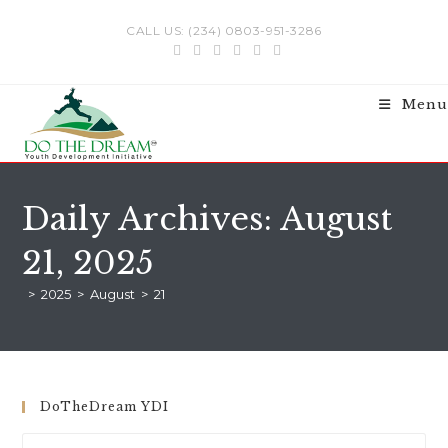
Skip
CALL US: (234) 0803-951-3286
to
content
Menu
Daily Archives: August
21, 2025
>
2025
>
August
>
21
DoTheDream YDI