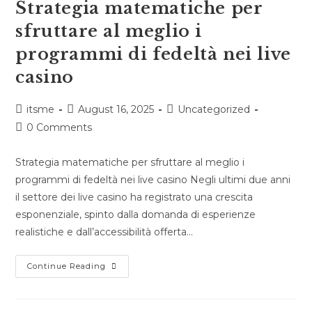
Online
Strategia matematiche per
Rimodellano
Le
sfruttare al meglio i
Free
Spin
programmi di fedeltà nei live
Per
Adeguarsi
Alle
casino
Nuove
Normative
Italiane
Post
Post
Post
itsme
August 16, 2025
Uncategorized
author:
published:
category:
Post
0 Comments
comments:
Strategia matematiche per sfruttare al meglio i
programmi di fedeltà nei live casino Negli ultimi due anni
il settore dei live casino ha registrato una crescita
esponenziale, spinto dalla domanda di esperienze
realistiche e dall’accessibilità offerta…
Strategia
Continue Reading
Matematiche
Per
Sfruttare
Al