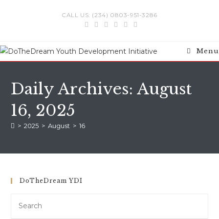
Skip
CALL US: (234) 0803-951-3286
to
content
Menu
Daily Archives: August
16, 2025
>
2025
>
August
>
16
DoTheDream YDI