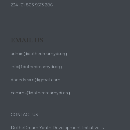
Technologie
234 (0) 803 9513 286
Avancée,
Aux
Règles
Favorables
Et
À
Une
Expérience
EMAIL US
Utilisateur
Optimisée
Pour
Le
admin@dothedreamydi.org
Joueur
Avisé
info@dothedreamydi.org
dodedream@gmail.com
comms@dothedreamydi.org
CONTACT US
DoTheDream Youth Development Initiative is