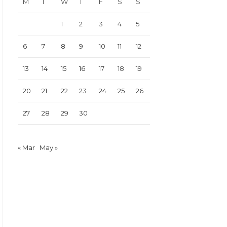
M
T
W
T
F
S
S
1
2
3
4
5
6
7
8
9
10
11
12
13
14
15
16
17
18
19
20
21
22
23
24
25
26
27
28
29
30
« Mar
May »