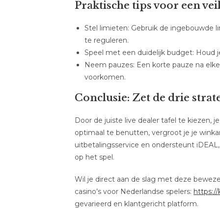
Praktische tips voor een vei
Stel limieten: Gebruik de ingebouwde li
te reguleren.
Speel met een duidelijk budget: Houd je
Neem pauzes: Een korte pauze na elke w
voorkomen.
Conclusie: Zet de drie stra
Door de juiste live dealer tafel te kiezen,
optimaal te benutten, vergroot je je winka
uitbetalingsservice en ondersteunt iDEAL,
op het spel.
Wil je direct aan de slag met deze bewezen
casino’s voor Nederlandse spelers:
https://
gevarieerd en klantgericht platform.