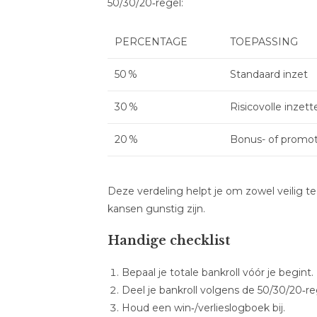
50/30/20‑regel:
PERCENTAGE
TOEPASSING
50 %
Standaard inzet
30 %
Risicovolle inzett
20 %
Bonus- of promot
Deze verdeling helpt je om zowel veilig t
kansen gunstig zijn.
Handige checklist
Bepaal je totale bankroll vóór je begint.
Deel je bankroll volgens de 50/30/20‑re
Houd een win‑/verlieslogboek bij.