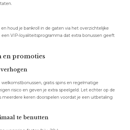
ltaten.
en houd je bankroll in de gaten via het overzichtelijke
n een VIP‑loyaliteitsprogramma dat extra bonussen geeft
en en promoties
 verhogen
welkomstbonussen, gratis spins en regelmatige
igen risico en geven je extra speelgeld. Let echter op de
 meerdere keren doorspelen voordat je een uitbetaling
maal te benutten