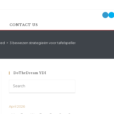
CONTACT US
zed
>
3 bewezen strategieën voor tafelspellen bij Kroon Casino
DoTheDream YDI
April 2026