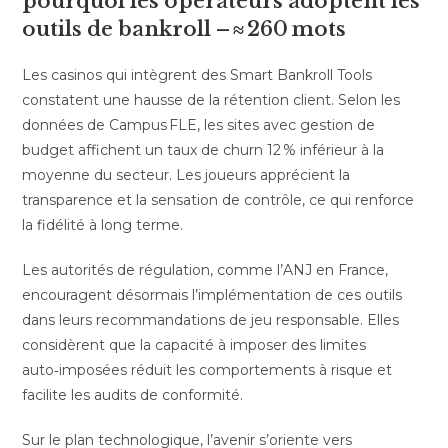
pourquoi les opérateurs adoptent les
outils de bankroll – ≈ 260 mots
Les casinos qui intègrent des Smart Bankroll Tools
constatent une hausse de la rétention client. Selon les
données de Campus FLE, les sites avec gestion de
budget affichent un taux de churn 12 % inférieur à la
moyenne du secteur. Les joueurs apprécient la
transparence et la sensation de contrôle, ce qui renforce
la fidélité à long terme.
Les autorités de régulation, comme l’ANJ en France,
encouragent désormais l’implémentation de ces outils
dans leurs recommandations de jeu responsable. Elles
considèrent que la capacité à imposer des limites
auto‑imposées réduit les comportements à risque et
facilite les audits de conformité.
Sur le plan technologique, l’avenir s’oriente vers