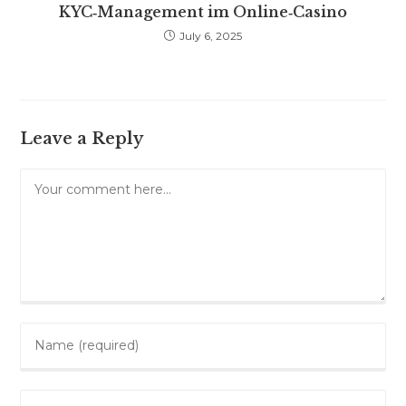
KYC‑Management im Online‑Casino
July 6, 2025
Leave a Reply
Comment
Enter
your
name
Enter
or