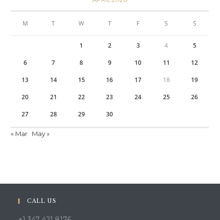
M
T
W
T
F
S
S
1
2
3
4
5
6
7
8
9
10
11
12
13
14
15
16
17
18
19
20
21
22
23
24
25
26
27
28
29
30
« Mar
May »
CALL US
+1 347 421 8176