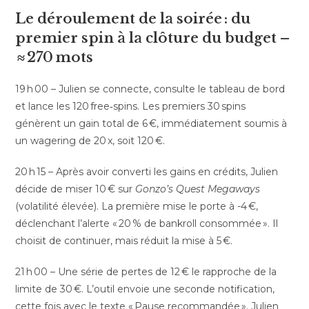
Le déroulement de la soirée : du
premier spin à la clôture du budget –
≈ 270 mots
19 h 00 – Julien se connecte, consulte le tableau de bord
et lance les 120 free‑spins. Les premiers 30 spins
génèrent un gain total de 6 €, immédiatement soumis à
un wagering de 20 x, soit 120 €.
20 h 15 – Après avoir converti les gains en crédits, Julien
décide de miser 10 € sur
Gonzo’s Quest Megaways
(volatilité élevée). La première mise le porte à -4 €,
déclenchant l’alerte « 20 % de bankroll consommée ». Il
choisit de continuer, mais réduit la mise à 5 €.
21 h 00 – Une série de pertes de 12 € le rapproche de la
limite de 30 €. L’outil envoie une seconde notification,
cette fois avec le texte « Pause recommandée ». Julien