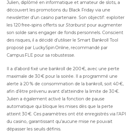
Julien, diplômé en informatique et amateur de slots, a
découvert les promotions du Black Friday via une
newsletter d’un casino partenaire. Son objectif : exploiter
les 120 free‑spins offerts sur
Starburst
pour augmenter
son solde sans engager de fonds personnels. Conscient
des risques, il a décidé d’utiliser le Smart Bankroll Tool
proposé par LuckySpin Online, recommandé par
Campus FLE pour sa robustesse.
Il a d’abord fixé une bankroll de 200 €, avec une perte
maximale de 30 € pour la soirée. Il a programmé une
alerte à 20 % de consommation de la bankroll, soit 40 €,
afin d’être prévenu avant d’atteindre la limite de 30 €.
Julien a également activé la fonction de pause
automatique qui bloque les mises dès que la perte
atteint 30 €. Ces paramètres ont été enregistrés via l’API
du casino, garantissant qu’aucune mise ne pouvait
dépasser les seuils définis.