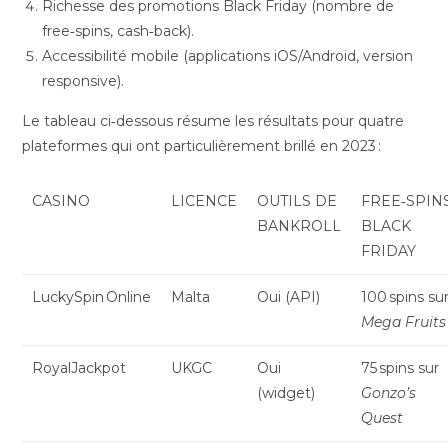
Richesse des promotions Black Friday (nombre de
free‑spins, cash‑back).
Accessibilité mobile (applications iOS/Android, version
responsive).
Le tableau ci‑dessous résume les résultats pour quatre
plateformes qui ont particulièrement brillé en 2023 :
CASINO
LICENCE
OUTILS DE
FREE‑SPIN
BANKROLL
BLACK
FRIDAY
LuckySpin Online
Malta
Oui (API)
100 spins su
Mega Fruits
RoyalJackpot
UKGC
Oui
75 spins sur
(widget)
Gonzo’s
Quest