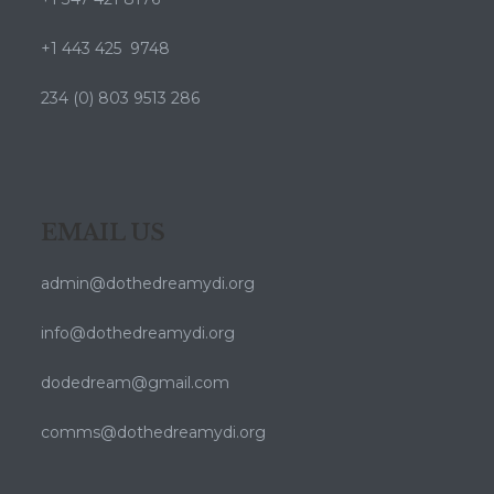
+1 443 425 9748
234 (0) 803 9513 286
EMAIL US
admin@dothedreamydi.org
info@dothedreamydi.org
dodedream@gmail.com
comms@dothedreamydi.org