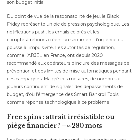
son budget initial.
Du point de vue de la responsabilité de jeu, le Black
Friday représente un pic de pression psychologique. Les
notifications push, les emails colorés et les
compte‑à‑rebours créent un sentiment d’urgence qui
pousse à l’impulsivité. Les autorités de régulation,
comme l’ARJEL en France, ont depuis 2020
recommandé aux opérateurs d’inclure des messages de
prévention et des limites de mise automatiques pendant
ces campagnes. Malgré ces mesures, de nombreux
joueurs continuent de signaler des dépassements de
budget, d’où l’émergence des Smart Bankroll Tools
comme réponse technologique à ce problème.
Free spins : attrait irrésistible ou
piège financier ? – ≈ 280 mots