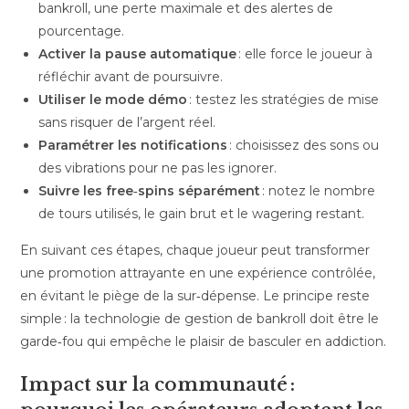
bankroll, une perte maximale et des alertes de
pourcentage.
Activer la pause automatique
: elle force le joueur à
réfléchir avant de poursuivre.
Utiliser le mode démo
: testez les stratégies de mise
sans risquer de l’argent réel.
Paramétrer les notifications
: choisissez des sons ou
des vibrations pour ne pas les ignorer.
Suivre les free‑spins séparément
: notez le nombre
de tours utilisés, le gain brut et le wagering restant.
En suivant ces étapes, chaque joueur peut transformer
une promotion attrayante en une expérience contrôlée,
en évitant le piège de la sur‑dépense. Le principe reste
simple : la technologie de gestion de bankroll doit être le
garde‑fou qui empêche le plaisir de basculer en addiction.
Impact sur la communauté :