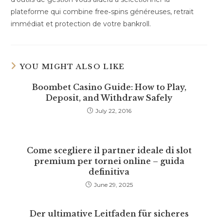
plateforme qui combine free‑spins généreuses, retrait
immédiat et protection de votre bankroll.
YOU MIGHT ALSO LIKE
Boombet Casino Guide: How to Play,
Deposit, and Withdraw Safely
July 22, 2016
Come scegliere il partner ideale di slot
premium per tornei online – guida
definitiva
June 29, 2025
Der ultimative Leitfaden für sicheres