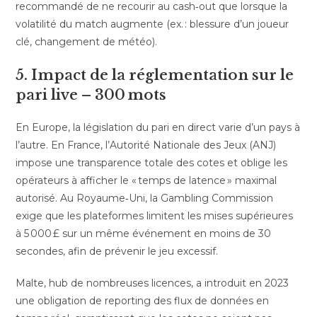
recommandé de ne recourir au cash‑out que lorsque la
volatilité du match augmente (ex. : blessure d’un joueur
clé, changement de météo).
5. Impact de la réglementation sur le
pari live – 300 mots
En Europe, la législation du pari en direct varie d’un pays à
l’autre. En France, l’Autorité Nationale des Jeux (ANJ)
impose une transparence totale des cotes et oblige les
opérateurs à afficher le « temps de latence » maximal
autorisé. Au Royaume‑Uni, la Gambling Commission
exige que les plateformes limitent les mises supérieures
à 5 000 £ sur un même événement en moins de 30
secondes, afin de prévenir le jeu excessif.
Malte, hub de nombreuses licences, a introduit en 2023
une obligation de reporting des flux de données en