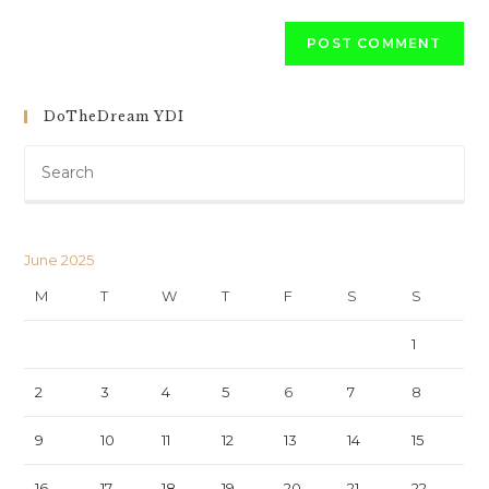
DoTheDream YDI
June 2025
M
T
W
T
F
S
S
1
2
3
4
5
6
7
8
9
10
11
12
13
14
15
16
17
18
19
20
21
22