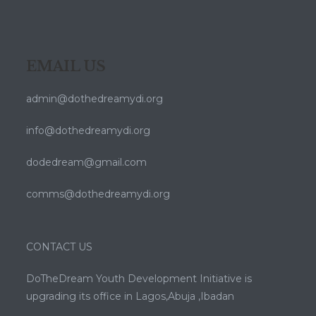
EMAIL US
admin@dothedreamydi.org
info@dothedreamydi.org
dodedream@gmail.com
comms@dothedreamydi.org
CONTACT US
DoTheDream Youth Development Initiative is
upgrading its office in Lagos,Abuja ,Ibadan