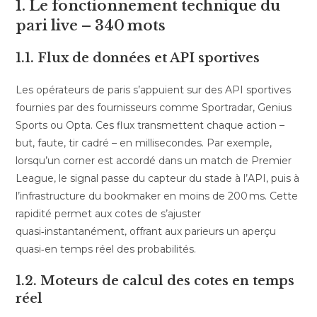
1. Le fonctionnement technique du
pari live – 340 mots
1.1. Flux de données et API sportives
Les opérateurs de paris s’appuient sur des API sportives
fournies par des fournisseurs comme Sportradar, Genius
Sports ou Opta. Ces flux transmettent chaque action –
but, faute, tir cadré – en millisecondes. Par exemple,
lorsqu’un corner est accordé dans un match de Premier
League, le signal passe du capteur du stade à l’API, puis à
l’infrastructure du bookmaker en moins de 200 ms. Cette
rapidité permet aux cotes de s’ajuster
quasi‑instantanément, offrant aux parieurs un aperçu
quasi‑en temps réel des probabilités.
1.2. Moteurs de calcul des cotes en temps
réel