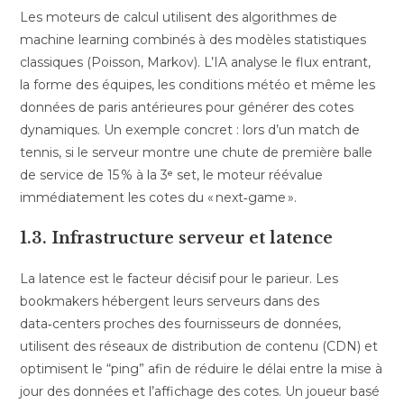
Les moteurs de calcul utilisent des algorithmes de
machine learning combinés à des modèles statistiques
classiques (Poisson, Markov). L’IA analyse le flux entrant,
la forme des équipes, les conditions météo et même les
données de paris antérieures pour générer des cotes
dynamiques. Un exemple concret : lors d’un match de
tennis, si le serveur montre une chute de première balle
de service de 15 % à la 3ᵉ set, le moteur réévalue
immédiatement les cotes du « next‑game ».
1.3. Infrastructure serveur et latence
La latence est le facteur décisif pour le parieur. Les
bookmakers hébergent leurs serveurs dans des
data‑centers proches des fournisseurs de données,
utilisent des réseaux de distribution de contenu (CDN) et
optimisent le “ping” afin de réduire le délai entre la mise à
jour des données et l’affichage des cotes. Un joueur basé